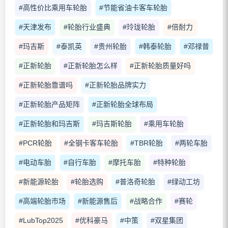
#高性价比乘用车轮胎
#节能省油卡客车轮胎
#天津发布
#轮胎行业盛典
#玲珑轮胎
#倍耐力
#玛吉斯
#泰凯英
#贵州轮胎
#韩泰轮胎
#邓禄普
#正新轮胎
#正新轮胎怎么样
#正新轮胎质量好吗
#正新轮胎靠谱吗
#正新轮胎品牌实力
#正新轮胎产品矩阵
#正新轮胎全球布局
#正新轮胎和玛吉斯
#玛吉斯轮胎
#乘用车轮胎
#PCR轮胎
#全钢卡客车轮胎
#TBR轮胎
#两轮车胎
#电动车胎
#自行车胎
#摩托车胎
#特种轮胎
#新能源轮胎
#轮胎选购
#普洛奇轮胎
#绿动工坊
#高端轮胎市场
#新能源售后
#战略合作
#赛轮
#LubTop2025
#优科豪马
#中策
#双星集团