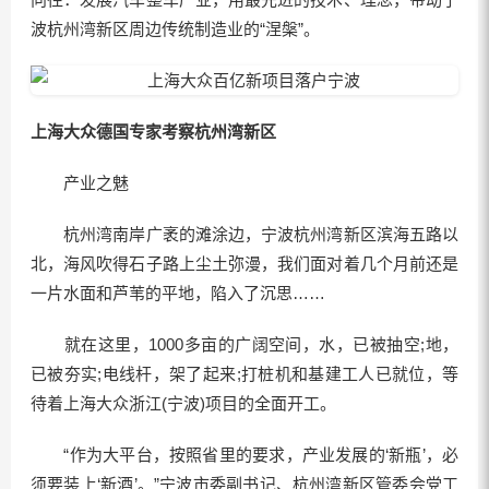
波杭州湾新区周边传统制造业的“涅槃”。
上海大众德国专家考察杭州湾新区
产业之魅
杭州湾南岸广袤的滩涂边，宁波杭州湾新区滨海五路以
北，海风吹得石子路上尘土弥漫，我们面对着几个月前还是
一片水面和芦苇的平地，陷入了沉思……
就在这里，1000多亩的广阔空间，水，已被抽空;地，
已被夯实;电线杆，架了起来;打桩机和基建工人已就位，等
待着上海大众浙江(宁波)项目的全面开工。
“作为大平台，按照省里的要求，产业发展的‘新瓶’，必
须要装上‘新酒’。”宁波市委副书记、杭州湾新区管委会党工