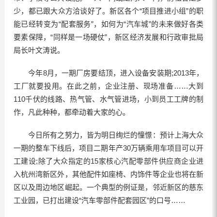
少，都已跟大众方洽谈好了。新区各个“项目推进小组”的职
能已经转变为“配套服务”，如何为“汽车城”的未来做好各类
要素保障，“同样是一场硬仗”，新区经济发展和行政审批局
局长叶文涛说。
今年8月，一期厂房要结顶，进入设备安装期;2013年，
工厂就要投用。在此之前，企业注册、现场准备……大到
110千伏的线路、热气管、水气管进场，小到员工工牌的制
作，凡此种种，都牵动着大家的心。
今日所有之努力，皆为明日绚烂的憧憬：预计上海大众
一期的整车下线后，项目二期年产30万辆乘用车项目可以开
工建设;除了大众指定的15家核心汽配零部件供应商企业进
入杭州湾新区外，其他配件如座椅、内饰件等企业也将在新
区以及周边地区崛起。一个典型的例证是，邻近新区的慈东
工业园，已打出建设“汽车零部件配套园区”的口号……