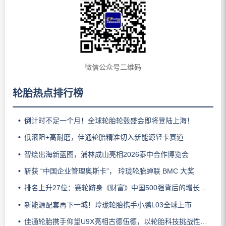
微信公众号二维码
轮胎热点排行榜
倒计时不足一个月！全球轮胎轮毂盛会即将登陆上海！
低滚阻+高耐磨，佳通轮胎精准切入新能源轻卡赛道
智绘出海新蓝图，浦林成山亮相2026泰中合作博览会
斩获 “中国企业管理奥斯卡”， 玲珑轮胎蝉联 BMC 大奖
排名上升27位：赛轮跻身《财富》中国500强背后的增长逻辑
新能源配套再下一城！玲珑轮胎携手小鹏L03全球上市
佳通轮胎携手仰望U9X亮相古德伍德，以轮胎科技挑战性能边界