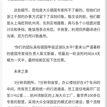
这些细节，恐怕是大众德国专家所不了解的。但他们对
浙江干部的办事方式留下了深刻印象。每次谈判前，他们都
是从上海赶到杭州湾，先到实地踏看，再与各个小组面对面
讨论和争辩。晚饭用茶点充饥，半夜里，利用同声翻译进行
沟通，双方仍然兴致盎然。
“你们的团队具有德国甲级足球队水平!”素来以严谨著称
的德国专家组负责人莱文斯基，将最后一轮谈判时间从4天
缩为一天半，最终给新区投下信任票。
未来之美
3分钟到厕所，7分钟到食堂，办公楼恰好在4个车间的
中间，所有员工都有统一的行进通道，员工居住地离开厂区
至少4公里……杭州湾新区的上海大众工厂，集世界100多位
专家的智慧，采用大众全球固定的模式进行建设，整个流程