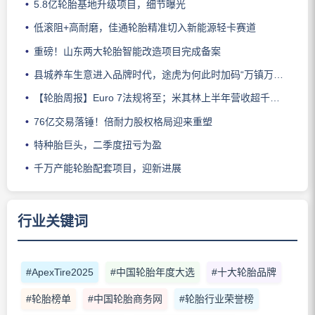
5.8亿轮胎基地升级项目，细节曝光
低滚阻+高耐磨，佳通轮胎精准切入新能源轻卡赛道
重磅！山东两大轮胎智能改造项目完成备案
县城养车生意进入品牌时代，途虎为何此时加码“万镇万店”？
【轮胎周报】Euro 7法规将至；米其林上半年营收超千亿；倍耐力上半年盈利稳增；龙星炭黑斩获欧洲近万吨订单
76亿交易落锤！倍耐力股权格局迎来重塑
特种胎巨头，二季度扭亏为盈
千万产能轮胎配套项目，迎新进展
行业关键词
#ApexTire2025
#中国轮胎年度大选
#十大轮胎品牌
#轮胎榜单
#中国轮胎商务网
#轮胎行业荣誉榜