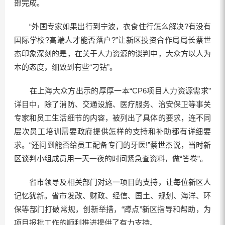
部完成。
“外国专家如果出行到宁波，衣食住行怎么解决?有没有
国际学校?高端人才能否落户?”让新区投资合作局局长蔡世
杰印象深刻的是，在关于人力资源的谈判中，大众方以人为
本的态度，细致到有些“刁钻”。
在上海大众方出示的厚厚一本“CP6项目人力资源需求”
详目中，除了消防、交通设施、医疗服务、治安保卫等事关
专家和员工生活细节的内容，被列出了具体的要求，连不同
层次员工培训需要政府提供怎样的支持和补助都有详细要
求。“还问到能否给员工配备专门的牙医!”蔡世杰说，当时新
区谈判小组成员用一天一夜的时间紧急查资料，做“答卷”。
省市领导及相关部门对这一项目的支持，让每位新区人
记忆犹新。省市发改、财政、经信、国土、规划、海洋、环
保等部门打破常规，创新举措，“蹲点”新区指导和帮助，为
项目报批工作的顺利推进提供了有力支持。