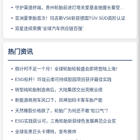
守护渠道终端，贵州轮胎前进灯塔关爱基金驰援长春受灾门店
亚洲夏季胎首次！玛吉斯VS6斩获德国TÜV SÜD高阶认证
双星连续荣膺“全球汽车供应链百强”
热门资讯
倒计时不足一个月！全球轮胎轮毂盛会即将登陆上海！
ESG标杆！玲珑云南可持续胶园项目获评最佳实践
转型纯轮胎制造商后，大陆集团交出亮眼业绩
新能源商用车风口下，风神加码卡客车胎产能
天然橡胶价格跌了，轮胎厂为何还不敢“松口气”？
ESG实践获认可，三角轮胎斩获绿色发展典范企业奖
全球炭黑巨头卡博特，宣布换帅