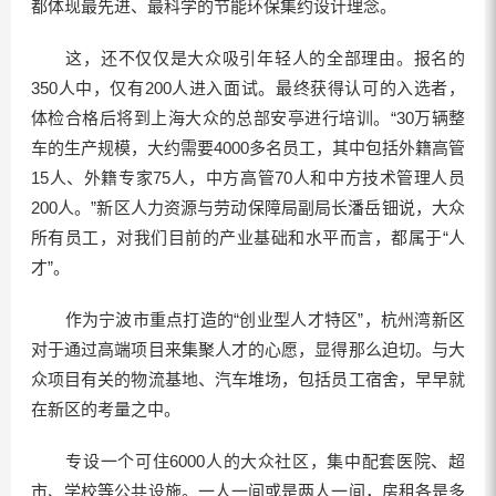
都体现最先进、最科学的节能环保集约设计理念。
这，还不仅仅是大众吸引年轻人的全部理由。报名的
350人中，仅有200人进入面试。最终获得认可的入选者，
体检合格后将到上海大众的总部安亭进行培训。“30万辆整
车的生产规模，大约需要4000多名员工，其中包括外籍高管
15人、外籍专家75人，中方高管70人和中方技术管理人员
200人。”新区人力资源与劳动保障局副局长潘岳钿说，大众
所有员工，对我们目前的产业基础和水平而言，都属于“人
才”。
作为宁波市重点打造的“创业型人才特区”，杭州湾新区
对于通过高端项目来集聚人才的心愿，显得那么迫切。与大
众项目有关的物流基地、汽车堆场，包括员工宿舍，早早就
在新区的考量之中。
专设一个可住6000人的大众社区，集中配套医院、超
市、学校等公共设施。一人一间或是两人一间，房租各是多