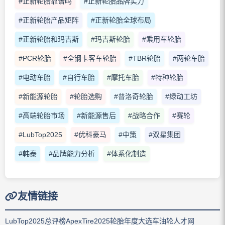
#正新轮胎靠谱吗
#正新轮胎品牌实力
#正新轮胎产品矩阵
#正新轮胎全球布局
#正新轮胎和玛吉斯
#玛吉斯轮胎
#乘用车轮胎
#PCR轮胎
#全钢卡客车轮胎
#TBR轮胎
#两轮车胎
#电动车胎
#自行车胎
#摩托车胎
#特种轮胎
#新能源轮胎
#轮胎选购
#普洛奇轮胎
#绿动工坊
#高端轮胎市场
#新能源售后
#战略合作
#赛轮
#LubTop2025
#优科豪马
#中策
#双星集团
#韩泰
#品牌能力分析
#体系化制造
友情链接
LubTop2025总评榜
ApexTire2025轮胎年度大选
车油轮人才网