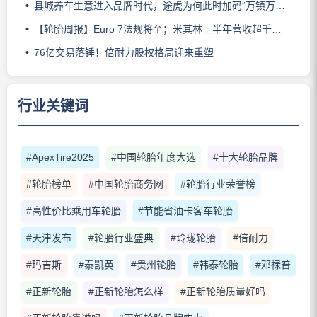
县城养车生意进入品牌时代，途虎为何此时加码“万镇万店”？
【轮胎周报】Euro 7法规将至；米其林上半年营收超千亿；倍耐力上半年盈利稳增；龙星炭黑斩获欧洲近万吨订单
76亿交易落锤！倍耐力股权格局迎来重塑
行业关键词
#ApexTire2025
#中国轮胎年度大选
#十大轮胎品牌
#轮胎榜单
#中国轮胎商务网
#轮胎行业荣誉榜
#高性价比乘用车轮胎
#节能省油卡客车轮胎
#天津发布
#轮胎行业盛典
#玲珑轮胎
#倍耐力
#玛吉斯
#泰凯英
#贵州轮胎
#韩泰轮胎
#邓禄普
#正新轮胎
#正新轮胎怎么样
#正新轮胎质量好吗