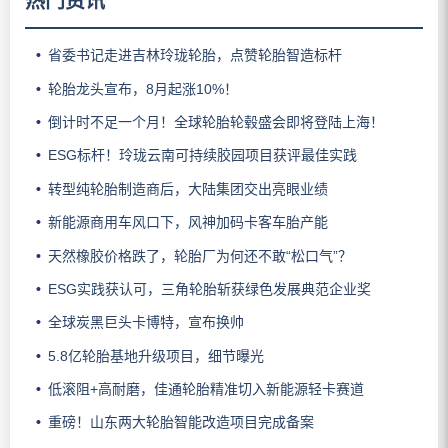
热门资讯
省委书记走进吉林玲珑轮胎，点赞轮胎智造标杆
轮胎龙头宣布，8月起涨10%！
倒计时不足一个月！全球轮胎轮毂盛会即将登陆上海！
ESG标杆！玲珑云南可持续胶园项目获评最佳实践
转型纯轮胎制造商后，大陆集团交出亮眼业绩
新能源商用车风口下，风神加码卡客车胎产能
天然橡胶价格跌了，轮胎厂为何还不敢“松口气”？
ESG实践获认可，三角轮胎斩获绿色发展典范企业奖
全球炭黑巨头卡博特，宣布换帅
5.8亿轮胎基地升级项目，细节曝光
低滚阻+高耐磨，佳通轮胎精准切入新能源轻卡赛道
重磅！山东两大轮胎智能改造项目完成备案