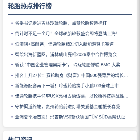
轮胎热点排行榜
省委书记走进吉林玲珑轮胎，点赞轮胎智造标杆
倒计时不足一个月！全球轮胎轮毂盛会即将登陆上海！
低滚阻+高耐磨，佳通轮胎精准切入新能源轻卡赛道
智绘出海新蓝图，浦林成山亮相2026泰中合作博览会
斩获 “中国企业管理奥斯卡”， 玲珑轮胎蝉联 BMC 大奖
排名上升27位：赛轮跻身《财富》中国500强背后的增长逻辑
新能源配套再下一城！玲珑轮胎携手小鹏L03全球上市
佳通轮胎携手仰望U9X亮相古德伍德，以轮胎科技挑战性能边界
守护渠道终端，贵州轮胎前进灯塔关爱基金驰援长春受灾门店
亚洲夏季胎首次！玛吉斯VS6斩获德国TÜV SÜD高阶认证