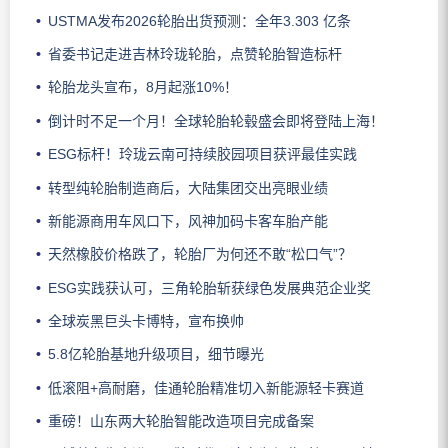
USTMA发布2026轮胎出货预测：全年3.303 亿条
省委书记走进吉林玲珑轮胎，点赞轮胎智造标杆
轮胎龙头宣布，8月起涨10%！
倒计时不足一个月！全球轮胎轮毂盛会即将登陆上海！
ESG标杆！玲珑云南可持续胶园项目获评最佳实践
转型纯轮胎制造商后，大陆集团交出亮眼业绩
新能源商用车风口下，风神加码卡客车胎产能
天然橡胶价格跌了，轮胎厂为何还不敢“松口气”？
ESG实践获认可，三角轮胎斩获绿色发展典范企业奖
全球炭黑巨头卡博特，宣布换帅
5.8亿轮胎基地升级项目，细节曝光
低滚阻+高耐磨，佳通轮胎精准切入新能源轻卡赛道
重磅！山东两大轮胎智能改造项目完成备案