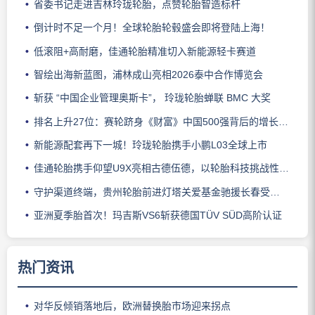
省委书记走进吉林玲珑轮胎，点赞轮胎智造标杆
倒计时不足一个月！全球轮胎轮毂盛会即将登陆上海！
低滚阻+高耐磨，佳通轮胎精准切入新能源轻卡赛道
智绘出海新蓝图，浦林成山亮相2026泰中合作博览会
斩获 “中国企业管理奥斯卡”， 玲珑轮胎蝉联 BMC 大奖
排名上升27位：赛轮跻身《财富》中国500强背后的增长逻辑
新能源配套再下一城！玲珑轮胎携手小鹏L03全球上市
佳通轮胎携手仰望U9X亮相古德伍德，以轮胎科技挑战性能边界
守护渠道终端，贵州轮胎前进灯塔关爱基金驰援长春受灾门店
亚洲夏季胎首次！玛吉斯VS6斩获德国TÜV SÜD高阶认证
热门资讯
对华反倾销落地后，欧洲替换胎市场迎来拐点