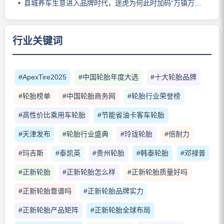
县城养车生意进入品牌时代，途虎为何此时加码“万镇万店”？
行业关键词
#ApexTire2025
#中国轮胎年度大选
#十大轮胎品牌
#轮胎榜单
#中国轮胎商务网
#轮胎行业荣誉榜
#高性价比乘用车轮胎
#节能省油卡客车轮胎
#天津发布
#轮胎行业盛典
#玲珑轮胎
#倍耐力
#玛吉斯
#泰凯英
#贵州轮胎
#韩泰轮胎
#邓禄普
#正新轮胎
#正新轮胎怎么样
#正新轮胎质量好吗
#正新轮胎靠谱吗
#正新轮胎品牌实力
#正新轮胎产品矩阵
#正新轮胎全球布局