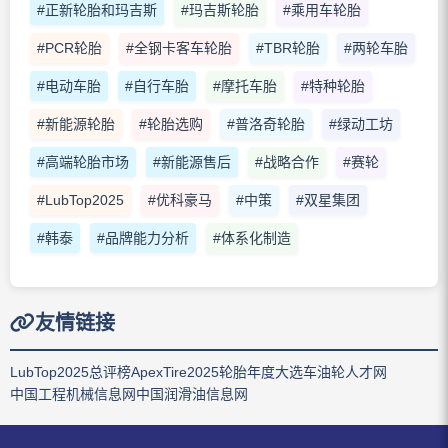
#正新轮胎和玛吉斯
#玛吉斯轮胎
#乘用车轮胎
#PCR轮胎
#全钢卡客车轮胎
#TBR轮胎
#两轮车胎
#电动车胎
#自行车胎
#摩托车胎
#特种轮胎
#新能源轮胎
#轮胎选购
#普洛奇轮胎
#绿动工坊
#高端轮胎市场
#新能源售后
#战略合作
#赛轮
#LubTop2025
#优科豪马
#中策
#双星集团
#韩泰
#品牌能力分析
#体系化制造
友情链接
LubTop2025总评榜
ApexTire2025轮胎年度大选
车油轮人才网
中国工程机械信息网
中国润滑油信息网