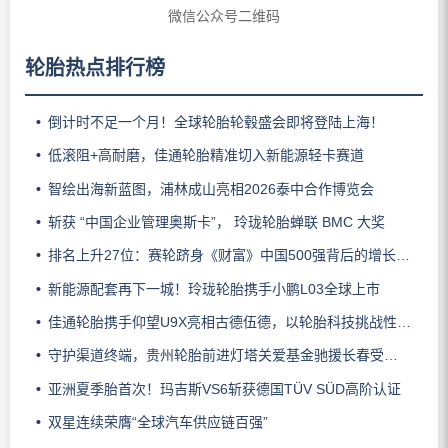
微信公众号二维码
轮胎热点排行榜
倒计时不足一个月！全球轮胎轮毂盛会即将登陆上海！
低滚阻+高耐磨，佳通轮胎精准切入新能源轻卡赛道
智绘出海新蓝图，浦林成山亮相2026泰中合作博览会
斩获 “中国企业管理奥斯卡”， 玲珑轮胎蝉联 BMC 大奖
排名上升27位：赛轮跻身《财富》中国500强背后的增长逻辑
新能源配套再下一城！玲珑轮胎携手小鹏L03全球上市
佳通轮胎携手仰望U9X亮相古德伍德，以轮胎科技挑战性能边界
守护渠道终端，贵州轮胎前进灯塔关爱基金驰援长春受灾门店
亚洲夏季胎首次！玛吉斯VS6斩获德国TÜV SÜD高阶认证
双星连续荣膺“全球汽车供应链百强”