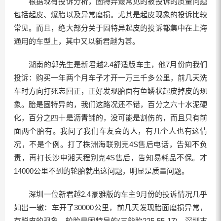
根据现有投诉分析，固特异最常见的被投诉的质量问题
包括起皮、爆胎以及异常磨损。尤其是起皮现象的投诉比较
常见。而且，绝大部分关于固特异起皮的投诉都集中在上海
通用的车型上，其中又以新君越为甚。
湖南的郭先生是新君越2.4舒适版车主，他7月份向我们
投诉：购买一年两个月车子才开一万三千多公里，前几天洗
车时方向打死忘回正，正好发现胎面有鱼鳞状起皮掉皮的现
象。胎是固特异的，我们这路况还不错，百分之六十水泥硬
化，百分之四十是沥青铺的，没可能是割伤的，而且只有前
面两个胎有。我问了我们车友会的人，有几个人也有这情
况，不是个例。打了株洲海联别克4S售后电话，告知不负
责，再打长沙申湘天程别克4S售后，告知易耗品不保。才
14000公里不到的轮胎就出这问题，明显是质量问题。
深圳一位新君越2.4豪雅版的车主9月份的投诉情况几乎
如出一辙：车开了30000公里，前几天发现胎面磨损异常，
有脱皮的现象。轮胎是固特异的(三能胎225-55-17)，深圳市