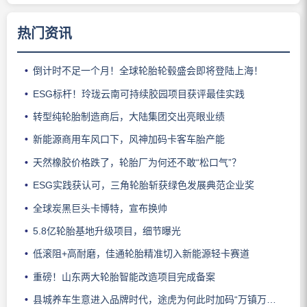
热门资讯
倒计时不足一个月！全球轮胎轮毂盛会即将登陆上海！
ESG标杆！玲珑云南可持续胶园项目获评最佳实践
转型纯轮胎制造商后，大陆集团交出亮眼业绩
新能源商用车风口下，风神加码卡客车胎产能
天然橡胶价格跌了，轮胎厂为何还不敢“松口气”？
ESG实践获认可，三角轮胎斩获绿色发展典范企业奖
全球炭黑巨头卡博特，宣布换帅
5.8亿轮胎基地升级项目，细节曝光
低滚阻+高耐磨，佳通轮胎精准切入新能源轻卡赛道
重磅！山东两大轮胎智能改造项目完成备案
县城养车生意进入品牌时代，途虎为何此时加码“万镇万店”？