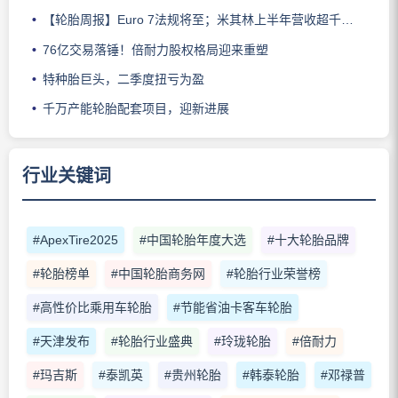
【轮胎周报】Euro 7法规将至；米其林上半年营收超千亿；倍耐力上半年盈利稳增；龙星炭黑斩获欧洲近万吨订单
76亿交易落锤！倍耐力股权格局迎来重塑
特种胎巨头，二季度扭亏为盈
千万产能轮胎配套项目，迎新进展
行业关键词
#ApexTire2025
#中国轮胎年度大选
#十大轮胎品牌
#轮胎榜单
#中国轮胎商务网
#轮胎行业荣誉榜
#高性价比乘用车轮胎
#节能省油卡客车轮胎
#天津发布
#轮胎行业盛典
#玲珑轮胎
#倍耐力
#玛吉斯
#泰凯英
#贵州轮胎
#韩泰轮胎
#邓禄普