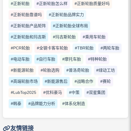
#正新轮胎
#正新轮胎怎么样
#正新轮胎质量好吗
#正新轮胎靠谱吗
#正新轮胎品牌实力
#正新轮胎产品矩阵
#正新轮胎全球布局
#正新轮胎和玛吉斯
#玛吉斯轮胎
#乘用车轮胎
#PCR轮胎
#全钢卡客车轮胎
#TBR轮胎
#两轮车胎
#电动车胎
#自行车胎
#摩托车胎
#特种轮胎
#新能源轮胎
#轮胎选购
#普洛奇轮胎
#绿动工坊
#高端轮胎市场
#新能源售后
#战略合作
#赛轮
#LubTop2025
#优科豪马
#中策
#双星集团
#韩泰
#品牌能力分析
#体系化制造
友情链接