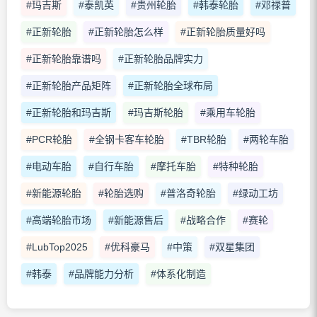
#玛吉斯
#泰凯英
#贵州轮胎
#韩泰轮胎
#邓禄普
#正新轮胎
#正新轮胎怎么样
#正新轮胎质量好吗
#正新轮胎靠谱吗
#正新轮胎品牌实力
#正新轮胎产品矩阵
#正新轮胎全球布局
#正新轮胎和玛吉斯
#玛吉斯轮胎
#乘用车轮胎
#PCR轮胎
#全钢卡客车轮胎
#TBR轮胎
#两轮车胎
#电动车胎
#自行车胎
#摩托车胎
#特种轮胎
#新能源轮胎
#轮胎选购
#普洛奇轮胎
#绿动工坊
#高端轮胎市场
#新能源售后
#战略合作
#赛轮
#LubTop2025
#优科豪马
#中策
#双星集团
#韩泰
#品牌能力分析
#体系化制造