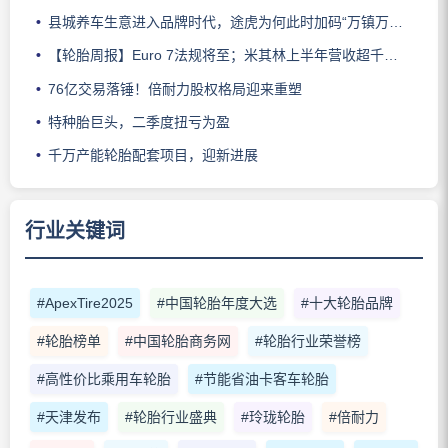
县城养车生意进入品牌时代，途虎为何此时加码“万镇万店”？
【轮胎周报】Euro 7法规将至；米其林上半年营收超千亿；倍耐力上半年盈利稳增；龙星炭黑斩获欧洲近万吨订单
76亿交易落锤！倍耐力股权格局迎来重塑
特种胎巨头，二季度扭亏为盈
千万产能轮胎配套项目，迎新进展
行业关键词
#ApexTire2025
#中国轮胎年度大选
#十大轮胎品牌
#轮胎榜单
#中国轮胎商务网
#轮胎行业荣誉榜
#高性价比乘用车轮胎
#节能省油卡客车轮胎
#天津发布
#轮胎行业盛典
#玲珑轮胎
#倍耐力