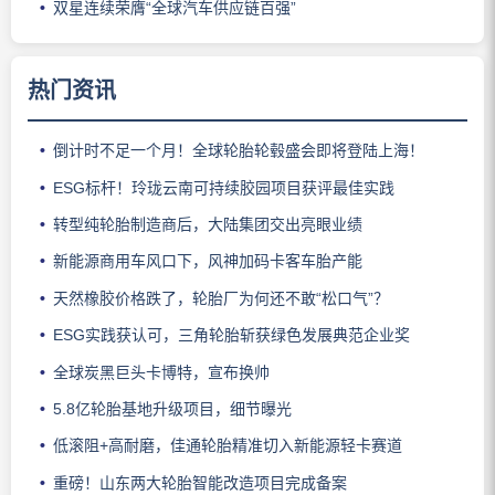
双星连续荣膺“全球汽车供应链百强”
热门资讯
倒计时不足一个月！全球轮胎轮毂盛会即将登陆上海！
ESG标杆！玲珑云南可持续胶园项目获评最佳实践
转型纯轮胎制造商后，大陆集团交出亮眼业绩
新能源商用车风口下，风神加码卡客车胎产能
天然橡胶价格跌了，轮胎厂为何还不敢“松口气”？
ESG实践获认可，三角轮胎斩获绿色发展典范企业奖
全球炭黑巨头卡博特，宣布换帅
5.8亿轮胎基地升级项目，细节曝光
低滚阻+高耐磨，佳通轮胎精准切入新能源轻卡赛道
重磅！山东两大轮胎智能改造项目完成备案