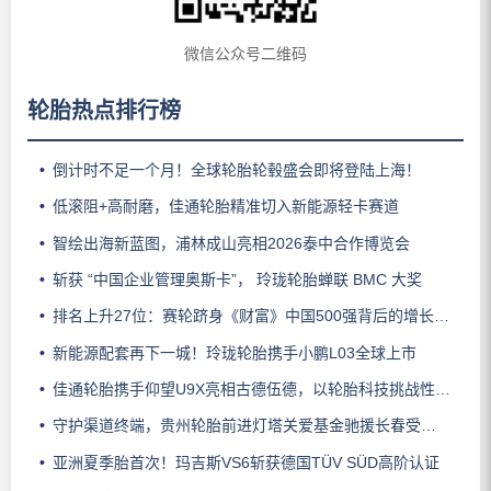
微信公众号二维码
轮胎热点排行榜
倒计时不足一个月！全球轮胎轮毂盛会即将登陆上海！
低滚阻+高耐磨，佳通轮胎精准切入新能源轻卡赛道
智绘出海新蓝图，浦林成山亮相2026泰中合作博览会
斩获 “中国企业管理奥斯卡”， 玲珑轮胎蝉联 BMC 大奖
排名上升27位：赛轮跻身《财富》中国500强背后的增长逻辑
新能源配套再下一城！玲珑轮胎携手小鹏L03全球上市
佳通轮胎携手仰望U9X亮相古德伍德，以轮胎科技挑战性能边界
守护渠道终端，贵州轮胎前进灯塔关爱基金驰援长春受灾门店
亚洲夏季胎首次！玛吉斯VS6斩获德国TÜV SÜD高阶认证