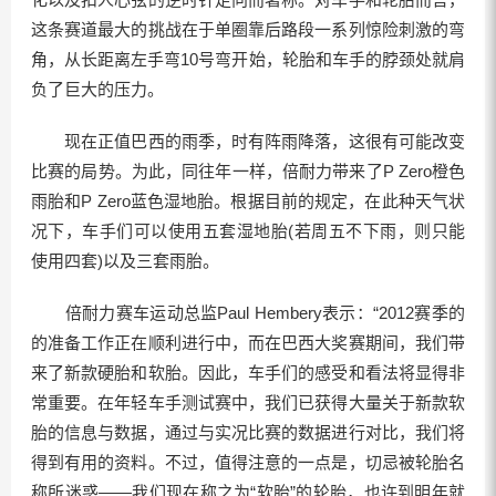
这条赛道最大的挑战在于单圈靠后路段一系列惊险刺激的弯
角，从长距离左手弯10号弯开始，轮胎和车手的脖颈处就肩
负了巨大的压力。
现在正值巴西的雨季，时有阵雨降落，这很有可能改变
比赛的局势。为此，同往年一样，倍耐力带来了P Zero橙色
雨胎和P Zero蓝色湿地胎。根据目前的规定，在此种天气状
况下，车手们可以使用五套湿地胎(若周五不下雨，则只能
使用四套)以及三套雨胎。
倍耐力赛车运动总监Paul Hembery表示：“2012赛季的
的准备工作正在顺利进行中，而在巴西大奖赛期间，我们带
来了新款硬胎和软胎。因此，车手们的感受和看法将显得非
常重要。在年轻车手测试赛中，我们已获得大量关于新款软
胎的信息与数据，通过与实况比赛的数据进行对比，我们将
得到有用的资料。不过，值得注意的一点是，切忌被轮胎名
称所迷惑——我们现在称之为“软胎”的轮胎，也许到明年就