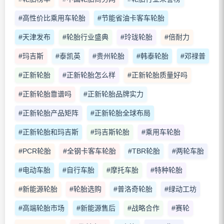
#高性价比乘用车轮胎
#节能省油卡客车轮胎
#天津发布
#轮胎行业盛典
#玲珑轮胎
#倍耐力
#玛吉斯
#泰凯英
#贵州轮胎
#韩泰轮胎
#邓禄普
#正新轮胎
#正新轮胎怎么样
#正新轮胎质量好吗
#正新轮胎靠谱吗
#正新轮胎品牌实力
#正新轮胎产品矩阵
#正新轮胎全球布局
#正新轮胎和玛吉斯
#玛吉斯轮胎
#乘用车轮胎
#PCR轮胎
#全钢卡客车轮胎
#TBR轮胎
#两轮车胎
#电动车胎
#自行车胎
#摩托车胎
#特种轮胎
#新能源轮胎
#轮胎选购
#普洛奇轮胎
#绿动工坊
#高端轮胎市场
#新能源售后
#战略合作
#赛轮