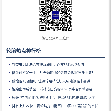
微信公众号二维码
轮胎热点排行榜
省委书记走进吉林玲珑轮胎，点赞轮胎智造标杆
倒计时不足一个月！全球轮胎轮毂盛会即将登陆上海！
低滚阻+高耐磨，佳通轮胎精准切入新能源轻卡赛道
智绘出海新蓝图，浦林成山亮相2026泰中合作博览会
斩获 “中国企业管理奥斯卡”， 玲珑轮胎蝉联 BMC 大奖
排名上升27位：赛轮跻身《财富》中国500强背后的增长逻辑