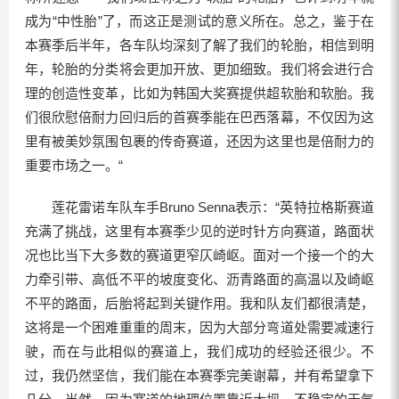
成为“中性胎”了，而这正是测试的意义所在。总之，鉴于在
本赛季后半年，各车队均深刻了解了我们的轮胎，相信到明
年，轮胎的分类将会更加开放、更加细致。我们将会进行合
理的创造性变革，比如为韩国大奖赛提供超软胎和软胎。我
们很欣慰倍耐力回归后的首赛季能在巴西落幕，不仅因为这
里有被美妙氛围包裹的传奇赛道，还因为这里也是倍耐力的
重要市场之一。“
莲花雷诺车队车手Bruno Senna表示：“英特拉格斯赛道
充满了挑战，这里有本赛季少见的逆时针方向赛道，路面状
况也比当下大多数的赛道更窄仄崎岖。面对一个接一个的大
力牵引带、高低不平的坡度变化、沥青路面的高温以及崎岖
不平的路面，后胎将起到关键作用。我和队友们都很清楚，
这将是一个困难重重的周末，因为大部分弯道处需要减速行
驶，而在与此相似的赛道上，我们成功的经验还很少。不
过，我仍然坚信，我们能在本赛季完美谢幕，并有希望拿下