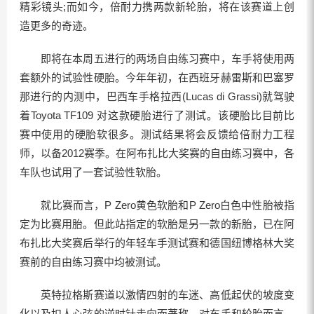
精彩镜头;而如今，倍耐力携两款新轮胎，将在该赛道上创
造更多的奇迹。
即将在本周五进行的两场自由练习赛中，车手将使用两
套额外的试验性硬胎。今年年初，在西班牙赫雷斯和巴塞罗
那进行的内测中，巴西车手格拉西(Lucas di Grassi)就驾驶
着Toyota TF109 对这款硬胎进行了测试。该硬胎比目前比
赛中使用的硬胎软很多。测试结果将会反馈给倍耐力工程
师，以备2012赛季。在阿布扎比大奖赛的自由练习赛中，各
车队也试用了一套试验性软胎。
就比赛而言，P Zero黄色软胎和P Zero白色中性胎被指
定为比赛用胎。但此站指定的软胎是另一款的新胎，已在阿
布扎比大奖赛后举行的年轻车手测试赛和德国纽博格林大奖
赛前的自由练习赛中均被测试。
英特拉格斯赛道以激情四射的车迷、高低起伏的坡度变
化以及扣人心弦的逆时针走向而著称。对车手和轮胎而言，