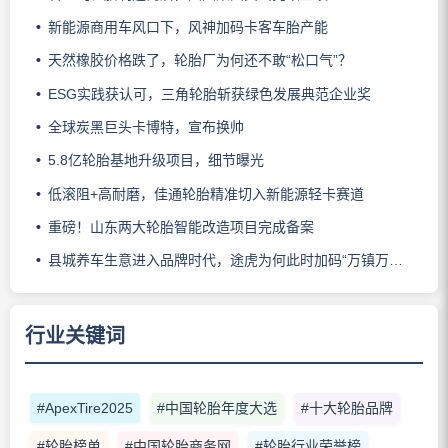
新能源商用车风口下，风神加码卡客车胎产能
天然橡胶价格跌了，轮胎厂为何还不敢“松口气”？
ESG实践获认可，三角轮胎斩获绿色发展典范企业奖
全球炭黑巨头卡博特，宣布换帅
5.8亿轮胎基地升级项目，细节曝光
低滚阻+高耐磨，佳通轮胎精准切入新能源轻卡赛道
重磅！山东两大轮胎智能改造项目完成备案
县城养车生意进入品牌时代，途虎为何此时加码“万镇万店”？
行业关键词
#ApexTire2025
#中国轮胎年度大选
#十大轮胎品牌
#轮胎榜单
#中国轮胎商务网
#轮胎行业荣誉榜