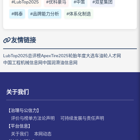
#LubTop2025
#优科豪马
#中策
#双星集团
#韩泰
#品牌能力分析
#体系化制造
友情链接
LubTop2025总评榜
ApexTire2025轮胎年度大选
车油轮人才网
中国工程机械信息网
中国润滑油信息网
关于我们
【治理与公信力】
评价与榜单方法论声明
可持续发展与责任声明
【平台信息】
关于我们
本网动态