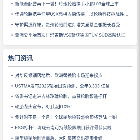
新能源配套再下一城！玲珑轮胎携手小鹏L03全球上市
佳通轮胎携手仰望U9X亮相古德伍德，以轮胎科技挑战性能边界
守护渠道终端，贵州轮胎前进灯塔关爱基金驰援长春受灾门店
亚洲夏季胎首次！玛吉斯VS6斩获德国TÜV SÜD高阶认证
热门资讯
对华反倾销落地后，欧洲替换胎市场迎来拐点
USTMA发布2026轮胎出货预测：全年3.303 亿条
省委书记走进吉林玲珑轮胎，点赞轮胎智造标杆
轮胎龙头宣布，8月起涨10%！
倒计时不足一个月！全球轮胎轮毂盛会即将登陆上海！
ESG标杆！玲珑云南可持续胶园项目获评最佳实践
转型纯轮胎制造商后，大陆集团交出亮眼业绩