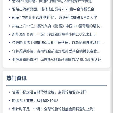
低滚阻+高耐磨，佳通轮胎精准切入新能源轻卡赛道
智绘出海新蓝图，浦林成山亮相2026泰中合作博览会
斩获 “中国企业管理奥斯卡”， 玲珑轮胎蝉联 BMC 大奖
排名上升27位：赛轮跻身《财富》中国500强背后的增长逻辑
新能源配套再下一城！玲珑轮胎携手小鹏L03全球上市
佳通轮胎携手仰望U9X亮相古德伍德，以轮胎科技挑战性能边界
守护渠道终端，贵州轮胎前进灯塔关爱基金驰援长春受灾门店
亚洲夏季胎首次！玛吉斯VS6斩获德国TÜV SÜD高阶认证
热门资讯
省委书记走进吉林玲珑轮胎，点赞轮胎智造标杆
轮胎龙头宣布，8月起涨10%！
倒计时不足一个月！全球轮胎轮毂盛会即将登陆上海！