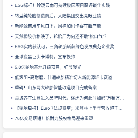
ESG标杆！玲珑云南可持续胶园项目获评最佳实践
转型纯轮胎制造商后，大陆集团交出亮眼业绩
新能源商用车风口下，风神加码卡客车胎产能
天然橡胶价格跌了，轮胎厂为何还不敢“松口气”？
ESG实践获认可，三角轮胎斩获绿色发展典范企业奖
全球炭黑巨头卡博特，宣布换帅
5.8亿轮胎基地升级项目，细节曝光
低滚阻+高耐磨，佳通轮胎精准切入新能源轻卡赛道
重磅！山东两大轮胎智能改造项目完成备案
县城养车生意进入品牌时代，途虎为何此时加码“万镇万店”？
【轮胎周报】Euro 7法规将至；米其林上半年营收超千亿；倍耐力上半年盈利稳增；龙星炭黑斩获欧洲近万吨订单
76亿交易落锤！倍耐力股权格局迎来重塑