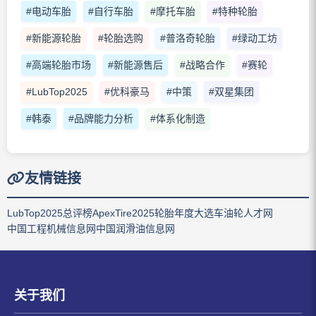
#电动车胎
#自行车胎
#摩托车胎
#特种轮胎
#新能源轮胎
#轮胎选购
#普洛奇轮胎
#绿动工坊
#高端轮胎市场
#新能源售后
#战略合作
#赛轮
#LubTop2025
#优科豪马
#中策
#双星集团
#韩泰
#品牌能力分析
#体系化制造
友情链接
LubTop2025总评榜
ApexTire2025轮胎年度大选
车油轮人才网
中国工程机械信息网
中国润滑油信息网
关于我们