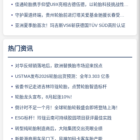
佳通轮胎携手仰望U9X亮相古德伍德，以轮胎科技挑战性能边界
守护渠道终端，贵州轮胎前进灯塔关爱基金驰援长春受灾门店
亚洲夏季胎首次！玛吉斯VS6斩获德国TÜV SÜD高阶认证
热门资讯
对华反倾销落地后，欧洲替换胎市场迎来拐点
USTMA发布2026轮胎出货预测：全年3.303 亿条
省委书记走进吉林玲珑轮胎，点赞轮胎智造标杆
轮胎龙头宣布，8月起涨10%！
倒计时不足一个月！全球轮胎轮毂盛会即将登陆上海！
ESG标杆！玲珑云南可持续胶园项目获评最佳实践
转型纯轮胎制造商后，大陆集团交出亮眼业绩
新能源商用车风口下，风神加码卡客车胎产能