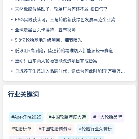
天然橡胶价格跌了，轮胎厂为何还不敢“松口气”？
ESG实践获认可，三角轮胎斩获绿色发展典范企业奖
全球炭黑巨头卡博特，宣布换帅
5.8亿轮胎基地升级项目，细节曝光
低滚阻+高耐磨，佳通轮胎精准切入新能源轻卡赛道
重磅！山东两大轮胎智能改造项目完成备案
县城养车生意进入品牌时代，途虎为何此时加码“万镇万店”？
行业关键词
#ApexTire2025
#中国轮胎年度大选
#十大轮胎品牌
#轮胎榜单
#中国轮胎商务网
#轮胎行业荣誉榜