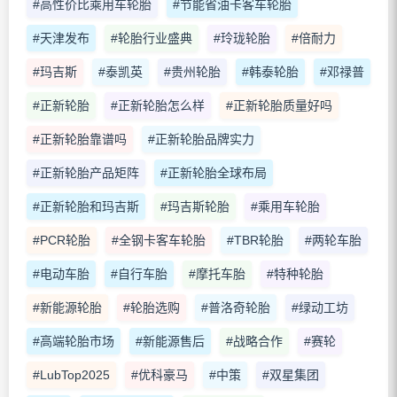
#高性价比乘用车轮胎
#节能省油卡客车轮胎
#天津发布
#轮胎行业盛典
#玲珑轮胎
#倍耐力
#玛吉斯
#泰凯英
#贵州轮胎
#韩泰轮胎
#邓禄普
#正新轮胎
#正新轮胎怎么样
#正新轮胎质量好吗
#正新轮胎靠谱吗
#正新轮胎品牌实力
#正新轮胎产品矩阵
#正新轮胎全球布局
#正新轮胎和玛吉斯
#玛吉斯轮胎
#乘用车轮胎
#PCR轮胎
#全钢卡客车轮胎
#TBR轮胎
#两轮车胎
#电动车胎
#自行车胎
#摩托车胎
#特种轮胎
#新能源轮胎
#轮胎选购
#普洛奇轮胎
#绿动工坊
#高端轮胎市场
#新能源售后
#战略合作
#赛轮
#LubTop2025
#优科豪马
#中策
#双星集团