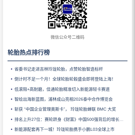
微信公众号二维码
轮胎热点排行榜
省委书记走进吉林玲珑轮胎，点赞轮胎智造标杆
倒计时不足一个月！全球轮胎轮毂盛会即将登陆上海！
低滚阻+高耐磨，佳通轮胎精准切入新能源轻卡赛道
智绘出海新蓝图，浦林成山亮相2026泰中合作博览会
斩获 “中国企业管理奥斯卡”， 玲珑轮胎蝉联 BMC 大奖
排名上升27位：赛轮跻身《财富》中国500强背后的增长逻辑
新能源配套再下一城！玲珑轮胎携手小鹏L03全球上市