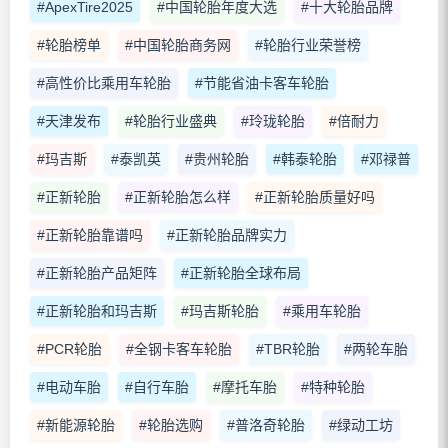
#ApexTire2025
#中国轮胎年度大选
#十大轮胎品牌
#轮胎榜单
#中国轮胎商务网
#轮胎行业荣誉榜
#高性价比乘用车轮胎
#节能省油卡客车轮胎
#天津发布
#轮胎行业盛典
#玲珑轮胎
#倍耐力
#玛吉斯
#泰凯英
#贵州轮胎
#韩泰轮胎
#邓禄普
#正新轮胎
#正新轮胎怎么样
#正新轮胎质量好吗
#正新轮胎靠谱吗
#正新轮胎品牌实力
#正新轮胎产品矩阵
#正新轮胎全球布局
#正新轮胎和玛吉斯
#玛吉斯轮胎
#乘用车轮胎
#PCR轮胎
#全钢卡客车轮胎
#TBR轮胎
#两轮车胎
#电动车胎
#自行车胎
#摩托车胎
#特种轮胎
#新能源轮胎
#轮胎选购
#普洛奇轮胎
#绿动工坊