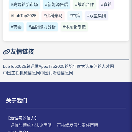
#高端轮胎市场
#新能源售后
#战略合作
#赛轮
#LubTop2025
#优科豪马
#中策
#双星集团
#韩泰
#品牌能力分析
#体系化制造
友情链接
LubTop2025总评榜
ApexTire2025轮胎年度大选
车油轮人才网
中国工程机械信息网
中国润滑油信息网
关于我们
【治理与公信力】
评价与榜单方法论声明
可持续发展与责任声明