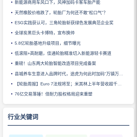
新能源商用车风口下，风神加码卡客车胎产能
天然橡胶价格跌了，轮胎厂为何还不敢“松口气”？
ESG实践获认可，三角轮胎斩获绿色发展典范企业奖
全球炭黑巨头卡博特，宣布换帅
5.8亿轮胎基地升级项目，细节曝光
低滚阻+高耐磨，佳通轮胎精准切入新能源轻卡赛道
重磅！山东两大轮胎智能改造项目完成备案
县城养车生意进入品牌时代，途虎为何此时加码“万镇万店”？
【轮胎周报】Euro 7法规将至；米其林上半年营收超千亿；倍耐力上半年盈利稳增；龙星炭黑斩获欧洲近万吨订单
76亿交易落锤！倍耐力股权格局迎来重塑
行业关键词