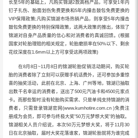
长至5年的基础上，凡购买锦湖2款高档产品，可享受1年内
钉子扎伤、胎面划伤免费更换和5年内撞击鼓包免费更换的
VIP保障政策;凡购买锦湖市场热销产品，则享受5年内撞击
鼓包免费更换的特别保障政策，这两大政策的推出，体现了
锦湖对自身产品质量的信心和对消费者的真诚回馈。(根据
国家对轮胎理赔的相关规定，轮胎磨损率在50%以下、剩余
花纹深度在1.6mm以上方可享受这两项政策)
在8月8日~11月8日的锦湖轮胎促销活动期间，购买轮
胎的消费者除了立刻可以获赠手机话费外，还可参加多重惊
喜的抽奖活动，此前在北京、上海、广州等地，锦湖已抽取
出数千名幸运的消费者，送出了500元汽油卡和4500元家点
卡。而那些暂时没有轮胎购买需求、只是单纯支持锦湖的消
费者，只需登录锦湖官网(
www.kumhotire.com.cn
)免费注
册成为会员，即可参与终极大奖"50万元梦想大奖"的抽取。
锦湖相关人员介绍说，本次50万元梦想大奖，将于11月30
日在北京抽取，届时大奖花落谁家，锦湖轮胎就将为谁完成