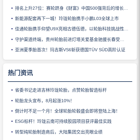
排名上升27位：赛轮跻身《财富》中国500强背后的增长逻辑
新能源配套再下一城！玲珑轮胎携手小鹏L03全球上市
佳通轮胎携手仰望U9X亮相古德伍德，以轮胎科技挑战性能边界
守护渠道终端，贵州轮胎前进灯塔关爱基金驰援长春受灾门店
亚洲夏季胎首次！玛吉斯VS6斩获德国TÜV SÜD高阶认证
热门资讯
省委书记走进吉林玲珑轮胎，点赞轮胎智造标杆
轮胎龙头宣布，8月起涨10%！
倒计时不足一个月！全球轮胎轮毂盛会即将登陆上海！
ESG标杆！玲珑云南可持续胶园项目获评最佳实践
转型纯轮胎制造商后，大陆集团交出亮眼业绩