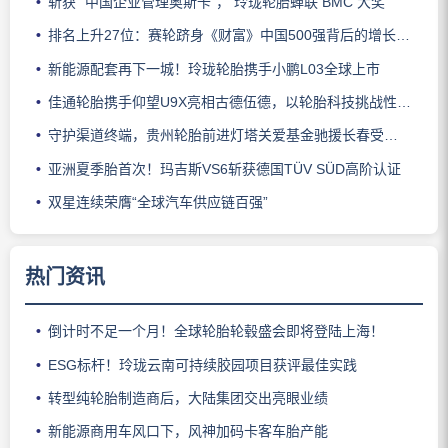
斩获 “中国企业管理奥斯卡”， 玲珑轮胎蝉联 BMC 大奖
排名上升27位：赛轮跻身《财富》中国500强背后的增长逻辑
新能源配套再下一城！玲珑轮胎携手小鹏L03全球上市
佳通轮胎携手仰望U9X亮相古德伍德，以轮胎科技挑战性能边界
守护渠道终端，贵州轮胎前进灯塔关爱基金驰援长春受灾门店
亚洲夏季胎首次！玛吉斯VS6斩获德国TÜV SÜD高阶认证
双星连续荣膺“全球汽车供应链百强”
热门资讯
倒计时不足一个月！全球轮胎轮毂盛会即将登陆上海！
ESG标杆！玲珑云南可持续胶园项目获评最佳实践
转型纯轮胎制造商后，大陆集团交出亮眼业绩
新能源商用车风口下，风神加码卡客车胎产能