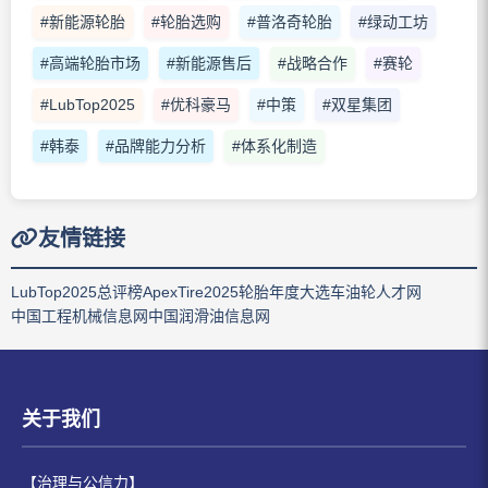
#新能源轮胎
#轮胎选购
#普洛奇轮胎
#绿动工坊
#高端轮胎市场
#新能源售后
#战略合作
#赛轮
#LubTop2025
#优科豪马
#中策
#双星集团
#韩泰
#品牌能力分析
#体系化制造
友情链接
LubTop2025总评榜
ApexTire2025轮胎年度大选
车油轮人才网
中国工程机械信息网
中国润滑油信息网
关于我们
【治理与公信力】