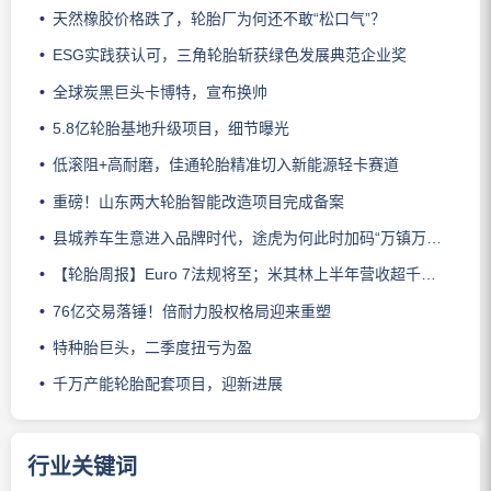
天然橡胶价格跌了，轮胎厂为何还不敢“松口气”？
ESG实践获认可，三角轮胎斩获绿色发展典范企业奖
全球炭黑巨头卡博特，宣布换帅
5.8亿轮胎基地升级项目，细节曝光
低滚阻+高耐磨，佳通轮胎精准切入新能源轻卡赛道
重磅！山东两大轮胎智能改造项目完成备案
县城养车生意进入品牌时代，途虎为何此时加码“万镇万店”？
【轮胎周报】Euro 7法规将至；米其林上半年营收超千亿；倍耐力上半年盈利稳增；龙星炭黑斩获欧洲近万吨订单
76亿交易落锤！倍耐力股权格局迎来重塑
特种胎巨头，二季度扭亏为盈
千万产能轮胎配套项目，迎新进展
行业关键词