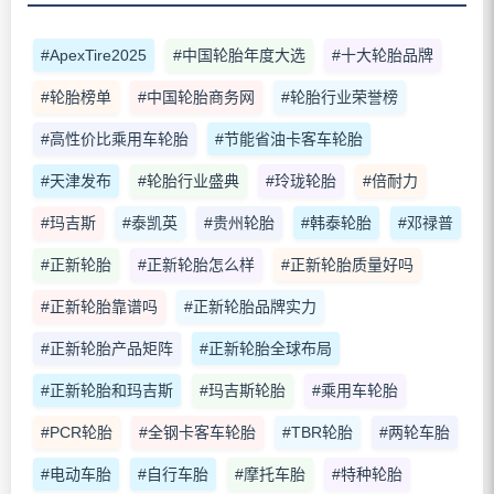
#ApexTire2025
#中国轮胎年度大选
#十大轮胎品牌
#轮胎榜单
#中国轮胎商务网
#轮胎行业荣誉榜
#高性价比乘用车轮胎
#节能省油卡客车轮胎
#天津发布
#轮胎行业盛典
#玲珑轮胎
#倍耐力
#玛吉斯
#泰凯英
#贵州轮胎
#韩泰轮胎
#邓禄普
#正新轮胎
#正新轮胎怎么样
#正新轮胎质量好吗
#正新轮胎靠谱吗
#正新轮胎品牌实力
#正新轮胎产品矩阵
#正新轮胎全球布局
#正新轮胎和玛吉斯
#玛吉斯轮胎
#乘用车轮胎
#PCR轮胎
#全钢卡客车轮胎
#TBR轮胎
#两轮车胎
#电动车胎
#自行车胎
#摩托车胎
#特种轮胎