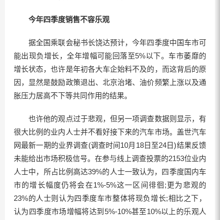
今年四季度销售不容乐观
据全国乘联会秘书长饶达预计，今年四季度中国车市可
能出现负增长，全年增幅可能回落至5%以下。车市萎靡的
增长状态，也许是年初各大车企始料不及的，而这背后的原
因，显然是鼓励政策退出、北京治堵、油价频繁上涨以及通
胀压力居高不下等共同作用的结果。
也许他的观点过于悲观，但另一项调查数据则显示，有
很大比例的业内人士并不看好接下来的汽车市场。盖世汽车
网最新一期的业界调查(调查时间10月18日至24日)结果反馈
未能给出市场积极信号。在参与线上调查投票的2153位业内
人士中，所占比例高达39%的人士一致认为，四季度国内车
市的增长幅度仍将会在1%-5%这一区间徘徊;更为悲观的
23%的人士则认为四季度车市整体将现负增长;相比之下，
认为四季度市场增幅将达到5%-10%甚至10%以上的乐观人