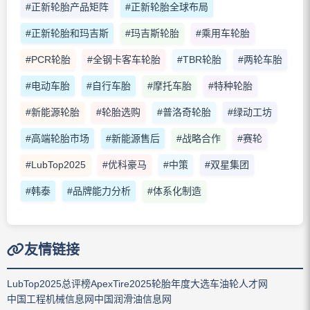
#正新轮胎产品矩阵
#正新轮胎全球布局
#正新轮胎和玛吉斯
#玛吉斯轮胎
#乘用车轮胎
#PCR轮胎
#全钢卡客车轮胎
#TBR轮胎
#两轮车胎
#电动车胎
#自行车胎
#摩托车胎
#特种轮胎
#新能源轮胎
#轮胎选购
#普洛奇轮胎
#绿动工坊
#高端轮胎市场
#新能源售后
#战略合作
#赛轮
#LubTop2025
#优科豪马
#中策
#双星集团
#韩泰
#品牌能力分析
#体系化制造
友情链接
LubTop2025总评榜
ApexTire2025轮胎年度大选
车油轮人才网
中国工程机械信息网
中国润滑油信息网