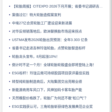
【轮胎周报】CITEXPO 2026下月开展；省委书记调研吉林玲珑；佳通推出新能源轻卡轮胎；三角轮胎斩获大奖；中策宣布涨价
案值过亿！特大轮胎造假案宣判
中埃27亿合资轮胎工厂建设迎来新进展
对华反倾销落地后，欧洲替换胎市场迎来拐点
USTMA发布2026轮胎出货预测：全年3.303 亿条
省委书记走进吉林玲珑轮胎，点赞轮胎智造标杆
轮胎龙头宣布，8月起涨10%！
倒计时不足一个月！全球轮胎轮毂盛会即将登陆上海！
ESG标杆！玲珑云南可持续胶园项目获评最佳实践
转型纯轮胎制造商后，大陆集团交出亮眼业绩
新能源商用车风口下，风神加码卡客车胎产能
天然橡胶价格跌了，轮胎厂为何还不敢“松口气”？
ESG实践获认可，三角轮胎斩获绿色发展典范企业奖