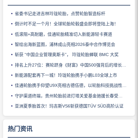
省委书记走进吉林玲珑轮胎，点赞轮胎智造标杆
倒计时不足一个月！全球轮胎轮毂盛会即将登陆上海！
低滚阻+高耐磨，佳通轮胎精准切入新能源轻卡赛道
智绘出海新蓝图，浦林成山亮相2026泰中合作博览会
斩获 “中国企业管理奥斯卡”， 玲珑轮胎蝉联 BMC 大奖
排名上升27位：赛轮跻身《财富》中国500强背后的增长逻辑
新能源配套再下一城！玲珑轮胎携手小鹏L03全球上市
佳通轮胎携手仰望U9X亮相古德伍德，以轮胎科技挑战性能边界
守护渠道终端，贵州轮胎前进灯塔关爱基金驰援长春受灾门店
亚洲夏季胎首次！玛吉斯VS6斩获德国TÜV SÜD高阶认证
热门资讯