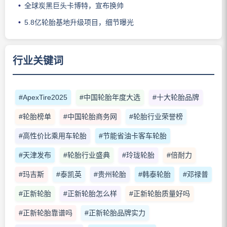
全球炭黑巨头卡博特，宣布换帅
5.8亿轮胎基地升级项目，细节曝光
行业关键词
#ApexTire2025
#中国轮胎年度大选
#十大轮胎品牌
#轮胎榜单
#中国轮胎商务网
#轮胎行业荣誉榜
#高性价比乘用车轮胎
#节能省油卡客车轮胎
#天津发布
#轮胎行业盛典
#玲珑轮胎
#倍耐力
#玛吉斯
#泰凯英
#贵州轮胎
#韩泰轮胎
#邓禄普
#正新轮胎
#正新轮胎怎么样
#正新轮胎质量好吗
#正新轮胎靠谱吗
#正新轮胎品牌实力