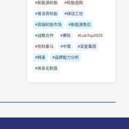
#新能源轮胎
#轮胎选购
#普洛奇轮胎
#绿动工坊
#高端轮胎市场
#新能源售后
#战略合作
#赛轮
#LubTop2025
#优科豪马
#中策
#双星集团
#韩泰
#品牌能力分析
#体系化制造