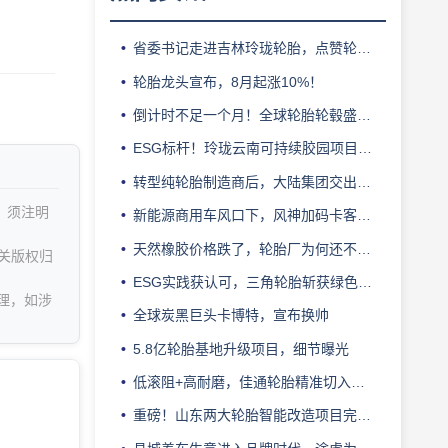
省委书记走进吉林玲珑轮胎，点赞轮胎智造标杆
轮胎龙头宣布，8月起涨10%！
倒计时不足一个月！全球轮胎轮毂盛会即将登陆上海！
ESG标杆！玲珑云南可持续胶园项目获评最佳实践
转型纯轮胎制造商后，大陆集团交出亮眼业绩
，须注明
新能源商用车风口下，风神加码卡客车胎产能
天然橡胶价格跌了，轮胎厂为何还不敢“松口气”？
关版权归
ESG实践获认可，三角轮胎斩获绿色发展典范企业奖
理，如涉
全球炭黑巨头卡博特，宣布换帅
5.8亿轮胎基地升级项目，细节曝光
低滚阻+高耐磨，佳通轮胎精准切入新能源轻卡赛道
重磅！山东两大轮胎智能改造项目完成备案