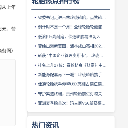
轮胎热点排行榜
润从上年
省委书记走进吉林玲珑轮胎，点赞轮胎智造标杆
倒计时不足一个月！全球轮胎轮毂盛会即将登陆上海！
日元，营
低滚阻+高耐磨，佳通轮胎精准切入新能源轻卡赛道
智绘出海新蓝图，浦林成山亮相2026泰中合作博览会
商务网）
斩获 “中国企业管理奥斯卡”， 玲珑轮胎蝉联 BMC 大奖
排名上升27位：赛轮跻身《财富》中国500强背后的增长逻辑
新能源配套再下一城！玲珑轮胎携手小鹏L03全球上市
佳通轮胎携手仰望U9X亮相古德伍德，以轮胎科技挑战性能边界
守护渠道终端，贵州轮胎前进灯塔关爱基金驰援长春受灾门店
亚洲夏季胎首次！玛吉斯VS6斩获德国TÜV SÜD高阶认证
热门资讯