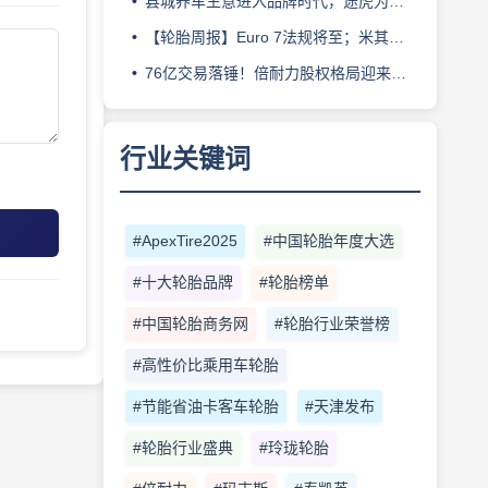
县城养车生意进入品牌时代，途虎为何此时加码“万镇万店”？
【轮胎周报】Euro 7法规将至；米其林上半年营收超千亿；倍耐力上半年盈利稳增；龙星炭黑斩获欧洲近万吨订单
76亿交易落锤！倍耐力股权格局迎来重塑
行业关键词
#ApexTire2025
#中国轮胎年度大选
#十大轮胎品牌
#轮胎榜单
#中国轮胎商务网
#轮胎行业荣誉榜
#高性价比乘用车轮胎
#节能省油卡客车轮胎
#天津发布
#轮胎行业盛典
#玲珑轮胎