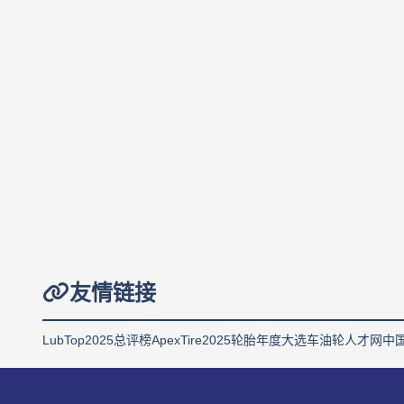
友情链接
LubTop2025总评榜
ApexTire2025轮胎年度大选
车油轮人才网
中