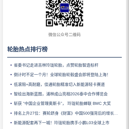
微信公众号二维码
轮胎热点排行榜
省委书记走进吉林玲珑轮胎，点赞轮胎智造标杆
倒计时不足一个月！全球轮胎轮毂盛会即将登陆上海！
低滚阻+高耐磨，佳通轮胎精准切入新能源轻卡赛道
智绘出海新蓝图，浦林成山亮相2026泰中合作博览会
斩获 “中国企业管理奥斯卡”， 玲珑轮胎蝉联 BMC 大奖
排名上升27位：赛轮跻身《财富》中国500强背后的增长逻辑
新能源配套再下一城！玲珑轮胎携手小鹏L03全球上市