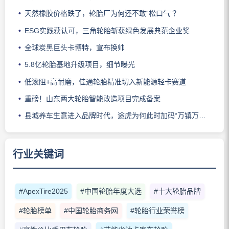
天然橡胶价格跌了，轮胎厂为何还不敢“松口气”？
ESG实践获认可，三角轮胎斩获绿色发展典范企业奖
全球炭黑巨头卡博特，宣布换帅
5.8亿轮胎基地升级项目，细节曝光
低滚阻+高耐磨，佳通轮胎精准切入新能源轻卡赛道
重磅！山东两大轮胎智能改造项目完成备案
县城养车生意进入品牌时代，途虎为何此时加码“万镇万店”？
行业关键词
#ApexTire2025
#中国轮胎年度大选
#十大轮胎品牌
#轮胎榜单
#中国轮胎商务网
#轮胎行业荣誉榜