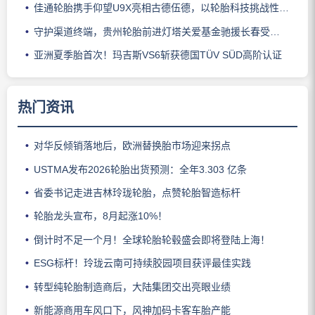
佳通轮胎携手仰望U9X亮相古德伍德，以轮胎科技挑战性能边界
守护渠道终端，贵州轮胎前进灯塔关爱基金驰援长春受灾门店
亚洲夏季胎首次！玛吉斯VS6斩获德国TÜV SÜD高阶认证
热门资讯
对华反倾销落地后，欧洲替换胎市场迎来拐点
USTMA发布2026轮胎出货预测：全年3.303 亿条
省委书记走进吉林玲珑轮胎，点赞轮胎智造标杆
轮胎龙头宣布，8月起涨10%！
倒计时不足一个月！全球轮胎轮毂盛会即将登陆上海！
ESG标杆！玲珑云南可持续胶园项目获评最佳实践
转型纯轮胎制造商后，大陆集团交出亮眼业绩
新能源商用车风口下，风神加码卡客车胎产能