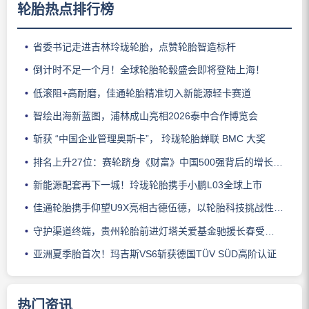
轮胎热点排行榜
省委书记走进吉林玲珑轮胎，点赞轮胎智造标杆
倒计时不足一个月！全球轮胎轮毂盛会即将登陆上海！
低滚阻+高耐磨，佳通轮胎精准切入新能源轻卡赛道
智绘出海新蓝图，浦林成山亮相2026泰中合作博览会
斩获 “中国企业管理奥斯卡”， 玲珑轮胎蝉联 BMC 大奖
排名上升27位：赛轮跻身《财富》中国500强背后的增长逻辑
新能源配套再下一城！玲珑轮胎携手小鹏L03全球上市
佳通轮胎携手仰望U9X亮相古德伍德，以轮胎科技挑战性能边界
守护渠道终端，贵州轮胎前进灯塔关爱基金驰援长春受灾门店
亚洲夏季胎首次！玛吉斯VS6斩获德国TÜV SÜD高阶认证
热门资讯