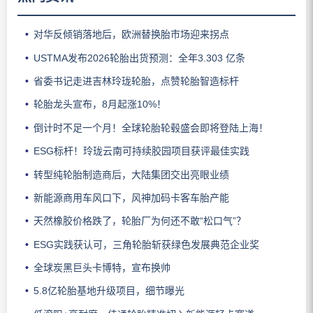
对华反倾销落地后，欧洲替换胎市场迎来拐点
USTMA发布2026轮胎出货预测：全年3.303 亿条
省委书记走进吉林玲珑轮胎，点赞轮胎智造标杆
轮胎龙头宣布，8月起涨10%！
倒计时不足一个月！全球轮胎轮毂盛会即将登陆上海！
ESG标杆！玲珑云南可持续胶园项目获评最佳实践
转型纯轮胎制造商后，大陆集团交出亮眼业绩
新能源商用车风口下，风神加码卡客车胎产能
天然橡胶价格跌了，轮胎厂为何还不敢“松口气”？
ESG实践获认可，三角轮胎斩获绿色发展典范企业奖
全球炭黑巨头卡博特，宣布换帅
5.8亿轮胎基地升级项目，细节曝光