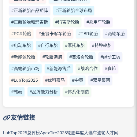
#正新轮胎产品矩阵
#正新轮胎全球布局
#正新轮胎和玛吉斯
#玛吉斯轮胎
#乘用车轮胎
#PCR轮胎
#全钢卡客车轮胎
#TBR轮胎
#两轮车胎
#电动车胎
#自行车胎
#摩托车胎
#特种轮胎
#新能源轮胎
#轮胎选购
#普洛奇轮胎
#绿动工坊
#高端轮胎市场
#新能源售后
#战略合作
#赛轮
#LubTop2025
#优科豪马
#中策
#双星集团
#韩泰
#品牌能力分析
#体系化制造
友情链接
LubTop2025总评榜
ApexTire2025轮胎年度大选
车油轮人才网