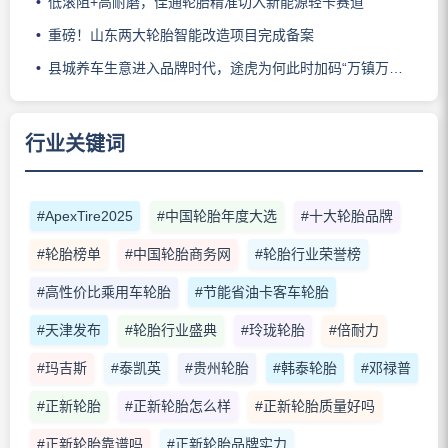
低滚阻+高耐磨，佳通轮胎精准切入新能源轻卡赛道
重磅！山东两大轮胎智能改造项目完成备案
县城养车生意进入品牌时代，途虎为何此时加码“万镇万店”？
行业关键词
#ApexTire2025
#中国轮胎年度大选
#十大轮胎品牌
#轮胎榜单
#中国轮胎商务网
#轮胎行业荣誉榜
#高性价比乘用车轮胎
#节能省油卡客车轮胎
#天津发布
#轮胎行业盛典
#玲珑轮胎
#倍耐力
#玛吉斯
#泰凯英
#贵州轮胎
#韩泰轮胎
#邓禄普
#正新轮胎
#正新轮胎怎么样
#正新轮胎质量好吗
#正新轮胎靠谱吗
#正新轮胎品牌实力