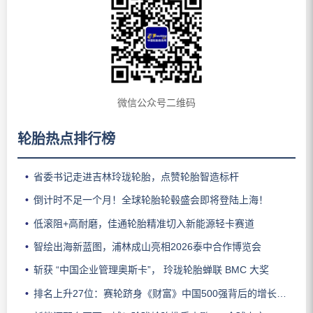
微信公众号二维码
轮胎热点排行榜
省委书记走进吉林玲珑轮胎，点赞轮胎智造标杆
倒计时不足一个月！全球轮胎轮毂盛会即将登陆上海！
低滚阻+高耐磨，佳通轮胎精准切入新能源轻卡赛道
智绘出海新蓝图，浦林成山亮相2026泰中合作博览会
斩获 “中国企业管理奥斯卡”， 玲珑轮胎蝉联 BMC 大奖
排名上升27位：赛轮跻身《财富》中国500强背后的增长逻辑