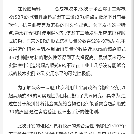
在轮胎原料———合成橡胶中,仅次于苯乙烯丁二烯橡
胶(SBR)的代表性原料是聚丁二烯(BR),特点是低温下具有柔
软性、抗弯曲疲劳及磨损的耐久性出色。为了发挥这些特
点,通常在合成时使用催化剂,使聚丁二烯发生反应来形成顺
式结构。原来的BR的顺式结构质量分数在92%~97%左右,不
过最近的研究表明,在制造出质量分数接近100%的超高顺式
BR时,橡胶材料的耐久性等得到了大幅提高。虽然原来可在
实验室中制造出超高顺式BR,不过在工业上几乎没有能够合
成的技术实例,达到实用水平的可能性极低。
为了解决这一课题,此次利用钆金属茂络合物催化剂,以
超高顺式BR的可实现性为目标,进行了共同研究。具体为,通
过在分子级别分析钆金属茂络合物催化剂能够聚合超高顺式
BR的原因,通过实验验证,设计出了新的催化剂。
此次开发的催化剂具有较高的聚合活性,能够使1×107个
丁二烯分子对络合物催化剂的1个钆原子发生反应,从而大幅