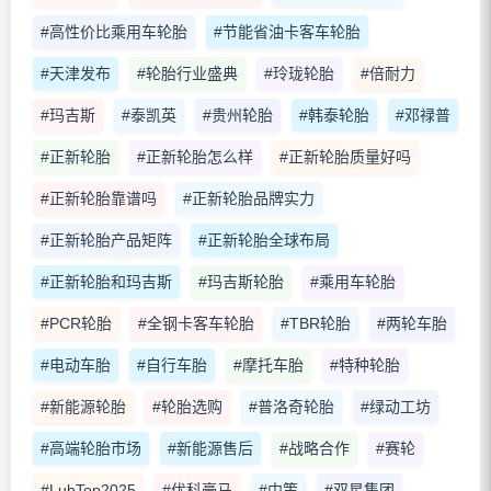
#高性价比乘用车轮胎
#节能省油卡客车轮胎
#天津发布
#轮胎行业盛典
#玲珑轮胎
#倍耐力
#玛吉斯
#泰凯英
#贵州轮胎
#韩泰轮胎
#邓禄普
#正新轮胎
#正新轮胎怎么样
#正新轮胎质量好吗
#正新轮胎靠谱吗
#正新轮胎品牌实力
#正新轮胎产品矩阵
#正新轮胎全球布局
#正新轮胎和玛吉斯
#玛吉斯轮胎
#乘用车轮胎
#PCR轮胎
#全钢卡客车轮胎
#TBR轮胎
#两轮车胎
#电动车胎
#自行车胎
#摩托车胎
#特种轮胎
#新能源轮胎
#轮胎选购
#普洛奇轮胎
#绿动工坊
#高端轮胎市场
#新能源售后
#战略合作
#赛轮
#LubTop2025
#优科豪马
#中策
#双星集团