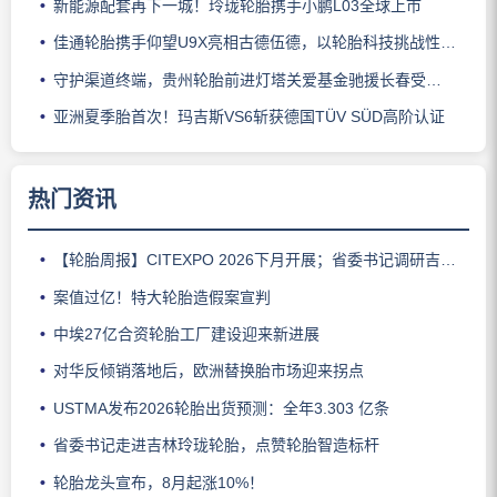
新能源配套再下一城！玲珑轮胎携手小鹏L03全球上市
佳通轮胎携手仰望U9X亮相古德伍德，以轮胎科技挑战性能边界
守护渠道终端，贵州轮胎前进灯塔关爱基金驰援长春受灾门店
亚洲夏季胎首次！玛吉斯VS6斩获德国TÜV SÜD高阶认证
热门资讯
【轮胎周报】CITEXPO 2026下月开展；省委书记调研吉林玲珑；佳通推出新能源轻卡轮胎；三角轮胎斩获大奖；中策宣布涨价
案值过亿！特大轮胎造假案宣判
中埃27亿合资轮胎工厂建设迎来新进展
对华反倾销落地后，欧洲替换胎市场迎来拐点
USTMA发布2026轮胎出货预测：全年3.303 亿条
省委书记走进吉林玲珑轮胎，点赞轮胎智造标杆
轮胎龙头宣布，8月起涨10%！