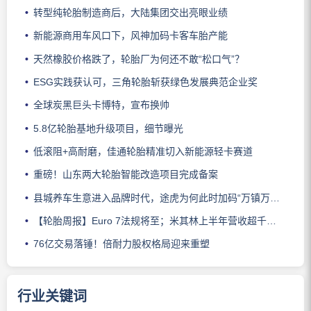
转型纯轮胎制造商后，大陆集团交出亮眼业绩
新能源商用车风口下，风神加码卡客车胎产能
天然橡胶价格跌了，轮胎厂为何还不敢“松口气”？
ESG实践获认可，三角轮胎斩获绿色发展典范企业奖
全球炭黑巨头卡博特，宣布换帅
5.8亿轮胎基地升级项目，细节曝光
低滚阻+高耐磨，佳通轮胎精准切入新能源轻卡赛道
重磅！山东两大轮胎智能改造项目完成备案
县城养车生意进入品牌时代，途虎为何此时加码“万镇万店”？
【轮胎周报】Euro 7法规将至；米其林上半年营收超千亿；倍耐力上半年盈利稳增；龙星炭黑斩获欧洲近万吨订单
76亿交易落锤！倍耐力股权格局迎来重塑
行业关键词