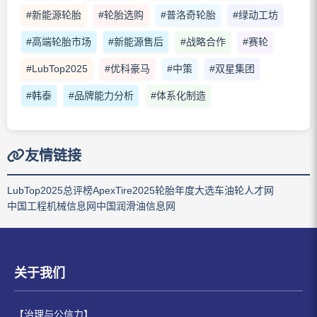
#新能源轮胎
#轮胎选购
#普洛奇轮胎
#绿动工坊
#高端轮胎市场
#新能源售后
#战略合作
#赛轮
#LubTop2025
#优科豪马
#中策
#双星集团
#韩泰
#品牌能力分析
#体系化制造
友情链接
LubTop2025总评榜
ApexTire2025轮胎年度大选
车油轮人才网
中国工程机械信息网
中国润滑油信息网
关于我们
【治理与公信力】