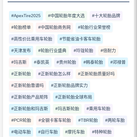
#ApexTire2025
#中国轮胎年度大选
#十大轮胎品牌
#轮胎榜单
#中国轮胎商务网
#轮胎行业荣誉榜
#高性价比乘用车轮胎
#节能省油卡客车轮胎
#天津发布
#轮胎行业盛典
#玲珑轮胎
#倍耐力
#玛吉斯
#泰凯英
#贵州轮胎
#韩泰轮胎
#邓禄普
#正新轮胎
#正新轮胎怎么样
#正新轮胎质量好吗
#正新轮胎靠谱吗
#正新轮胎品牌实力
#正新轮胎产品矩阵
#正新轮胎全球布局
#正新轮胎和玛吉斯
#玛吉斯轮胎
#乘用车轮胎
#PCR轮胎
#全钢卡客车轮胎
#TBR轮胎
#两轮车胎
#电动车胎
#自行车胎
#摩托车胎
#特种轮胎