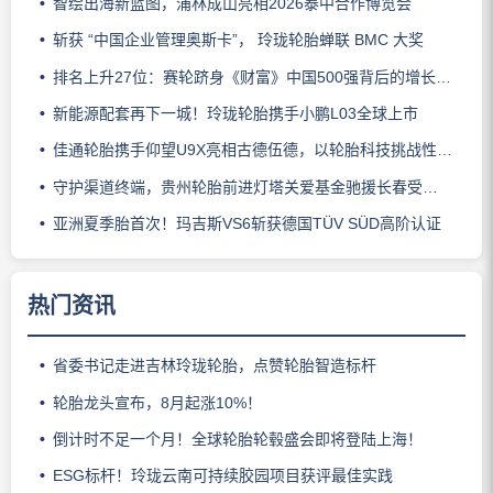
智绘出海新蓝图，浦林成山亮相2026泰中合作博览会
斩获 “中国企业管理奥斯卡”， 玲珑轮胎蝉联 BMC 大奖
排名上升27位：赛轮跻身《财富》中国500强背后的增长逻辑
新能源配套再下一城！玲珑轮胎携手小鹏L03全球上市
佳通轮胎携手仰望U9X亮相古德伍德，以轮胎科技挑战性能边界
守护渠道终端，贵州轮胎前进灯塔关爱基金驰援长春受灾门店
亚洲夏季胎首次！玛吉斯VS6斩获德国TÜV SÜD高阶认证
热门资讯
省委书记走进吉林玲珑轮胎，点赞轮胎智造标杆
轮胎龙头宣布，8月起涨10%！
倒计时不足一个月！全球轮胎轮毂盛会即将登陆上海！
ESG标杆！玲珑云南可持续胶园项目获评最佳实践