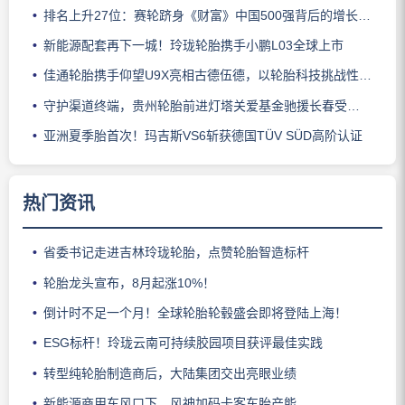
排名上升27位：赛轮跻身《财富》中国500强背后的增长逻辑
新能源配套再下一城！玲珑轮胎携手小鹏L03全球上市
佳通轮胎携手仰望U9X亮相古德伍德，以轮胎科技挑战性能边界
守护渠道终端，贵州轮胎前进灯塔关爱基金驰援长春受灾门店
亚洲夏季胎首次！玛吉斯VS6斩获德国TÜV SÜD高阶认证
热门资讯
省委书记走进吉林玲珑轮胎，点赞轮胎智造标杆
轮胎龙头宣布，8月起涨10%！
倒计时不足一个月！全球轮胎轮毂盛会即将登陆上海！
ESG标杆！玲珑云南可持续胶园项目获评最佳实践
转型纯轮胎制造商后，大陆集团交出亮眼业绩
新能源商用车风口下，风神加码卡客车胎产能