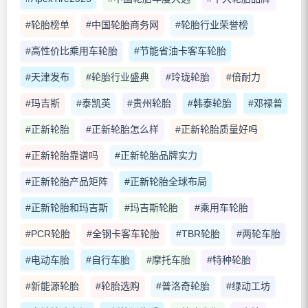
#轮胎榜单
#中国轮胎商务网
#轮胎行业荣誉榜
#高性价比乘用车轮胎
#节能省油卡客车轮胎
#天津发布
#轮胎行业盛典
#玲珑轮胎
#倍耐力
#玛吉斯
#泰凯英
#贵州轮胎
#韩泰轮胎
#邓禄普
#正新轮胎
#正新轮胎怎么样
#正新轮胎质量好吗
#正新轮胎靠谱吗
#正新轮胎品牌实力
#正新轮胎产品矩阵
#正新轮胎全球布局
#正新轮胎和玛吉斯
#玛吉斯轮胎
#乘用车轮胎
#PCR轮胎
#全钢卡客车轮胎
#TBR轮胎
#两轮车胎
#电动车胎
#自行车胎
#摩托车胎
#特种轮胎
#新能源轮胎
#轮胎选购
#普洛奇轮胎
#绿动工坊