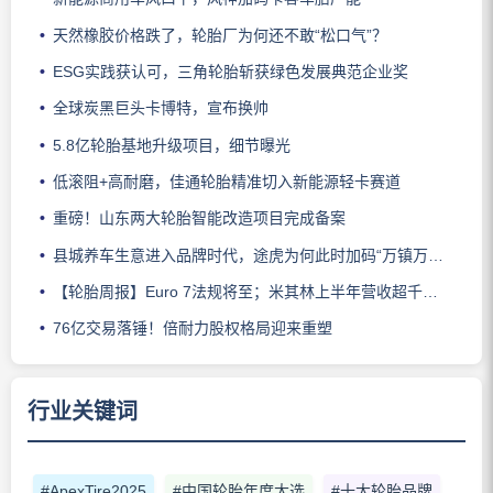
天然橡胶价格跌了，轮胎厂为何还不敢“松口气”？
ESG实践获认可，三角轮胎斩获绿色发展典范企业奖
全球炭黑巨头卡博特，宣布换帅
5.8亿轮胎基地升级项目，细节曝光
低滚阻+高耐磨，佳通轮胎精准切入新能源轻卡赛道
重磅！山东两大轮胎智能改造项目完成备案
县城养车生意进入品牌时代，途虎为何此时加码“万镇万店”？
【轮胎周报】Euro 7法规将至；米其林上半年营收超千亿；倍耐力上半年盈利稳增；龙星炭黑斩获欧洲近万吨订单
76亿交易落锤！倍耐力股权格局迎来重塑
行业关键词
#ApexTire2025
#中国轮胎年度大选
#十大轮胎品牌