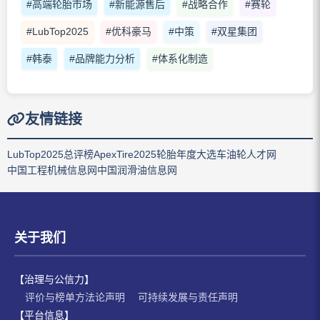
#高端轮胎市场
#新能源售后
#战略合作
#赛轮
#LubTop2025
#优科豪马
#中策
#双星集团
#韩泰
#品牌能力分析
#体系化制造
友情链接
LubTop2025总评榜
ApexTire2025轮胎年度大选
车油轮人才网
中国工程机械信息网
中国润滑油信息网
关于我们
【治理与公信力】
评价与榜单方法论声明
可持续发展与责任声明
【平台信息】