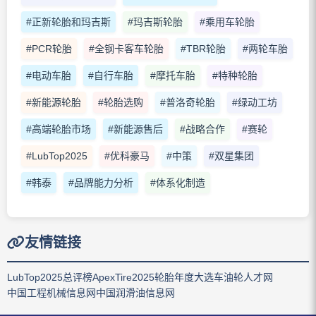
#正新轮胎和玛吉斯
#玛吉斯轮胎
#乘用车轮胎
#PCR轮胎
#全钢卡客车轮胎
#TBR轮胎
#两轮车胎
#电动车胎
#自行车胎
#摩托车胎
#特种轮胎
#新能源轮胎
#轮胎选购
#普洛奇轮胎
#绿动工坊
#高端轮胎市场
#新能源售后
#战略合作
#赛轮
#LubTop2025
#优科豪马
#中策
#双星集团
#韩泰
#品牌能力分析
#体系化制造
友情链接
LubTop2025总评榜
ApexTire2025轮胎年度大选
车油轮人才网
中国工程机械信息网
中国润滑油信息网