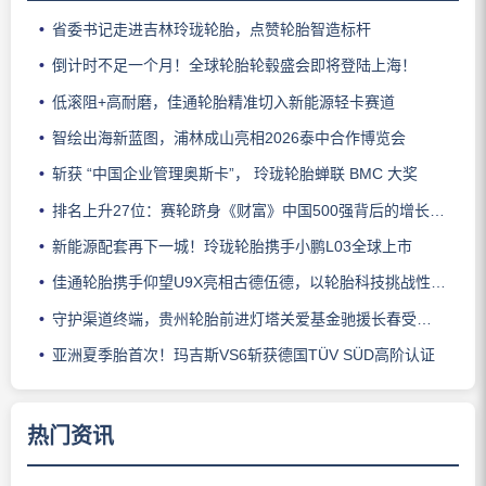
省委书记走进吉林玲珑轮胎，点赞轮胎智造标杆
倒计时不足一个月！全球轮胎轮毂盛会即将登陆上海！
低滚阻+高耐磨，佳通轮胎精准切入新能源轻卡赛道
智绘出海新蓝图，浦林成山亮相2026泰中合作博览会
斩获 “中国企业管理奥斯卡”， 玲珑轮胎蝉联 BMC 大奖
排名上升27位：赛轮跻身《财富》中国500强背后的增长逻辑
新能源配套再下一城！玲珑轮胎携手小鹏L03全球上市
佳通轮胎携手仰望U9X亮相古德伍德，以轮胎科技挑战性能边界
守护渠道终端，贵州轮胎前进灯塔关爱基金驰援长春受灾门店
亚洲夏季胎首次！玛吉斯VS6斩获德国TÜV SÜD高阶认证
热门资讯