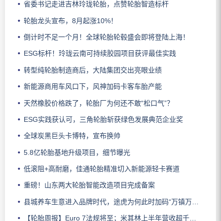
省委书记走进吉林玲珑轮胎，点赞轮胎智造标杆
轮胎龙头宣布，8月起涨10%！
倒计时不足一个月！全球轮胎轮毂盛会即将登陆上海！
ESG标杆！玲珑云南可持续胶园项目获评最佳实践
转型纯轮胎制造商后，大陆集团交出亮眼业绩
新能源商用车风口下，风神加码卡客车胎产能
天然橡胶价格跌了，轮胎厂为何还不敢“松口气”？
ESG实践获认可，三角轮胎斩获绿色发展典范企业奖
全球炭黑巨头卡博特，宣布换帅
5.8亿轮胎基地升级项目，细节曝光
低滚阻+高耐磨，佳通轮胎精准切入新能源轻卡赛道
重磅！山东两大轮胎智能改造项目完成备案
县城养车生意进入品牌时代，途虎为何此时加码“万镇万店”？
【轮胎周报】Euro 7法规将至；米其林上半年营收超千亿；倍耐力上半年盈利稳增；龙星炭黑斩获欧洲近万吨订单