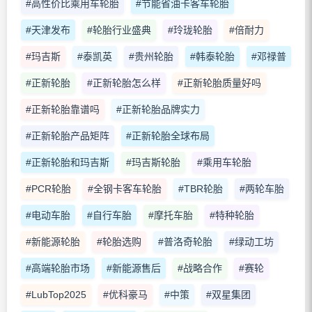
#高性价比乘用车轮胎
#节能省油卡客车轮胎
#天津发布
#轮胎行业盛典
#玲珑轮胎
#倍耐力
#玛吉斯
#泰凯英
#贵州轮胎
#韩泰轮胎
#邓禄普
#正新轮胎
#正新轮胎怎么样
#正新轮胎质量好吗
#正新轮胎靠谱吗
#正新轮胎品牌实力
#正新轮胎产品矩阵
#正新轮胎全球布局
#正新轮胎和玛吉斯
#玛吉斯轮胎
#乘用车轮胎
#PCR轮胎
#全钢卡客车轮胎
#TBR轮胎
#两轮车胎
#电动车胎
#自行车胎
#摩托车胎
#特种轮胎
#新能源轮胎
#轮胎选购
#普洛奇轮胎
#绿动工坊
#高端轮胎市场
#新能源售后
#战略合作
#赛轮
#LubTop2025
#优科豪马
#中策
#双星集团