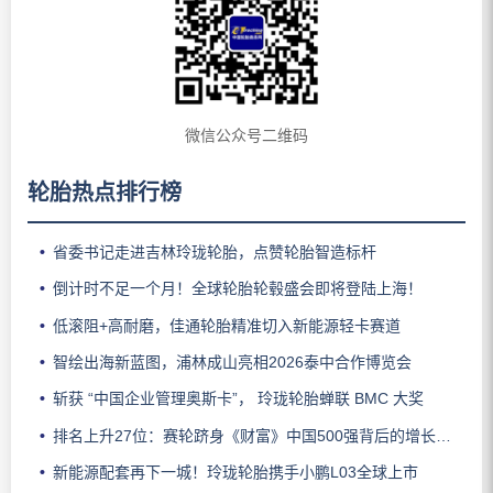
微信公众号二维码
轮胎热点排行榜
省委书记走进吉林玲珑轮胎，点赞轮胎智造标杆
倒计时不足一个月！全球轮胎轮毂盛会即将登陆上海！
低滚阻+高耐磨，佳通轮胎精准切入新能源轻卡赛道
智绘出海新蓝图，浦林成山亮相2026泰中合作博览会
斩获 “中国企业管理奥斯卡”， 玲珑轮胎蝉联 BMC 大奖
排名上升27位：赛轮跻身《财富》中国500强背后的增长逻辑
新能源配套再下一城！玲珑轮胎携手小鹏L03全球上市