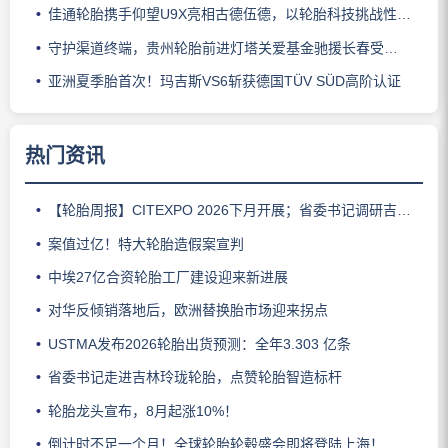
佳通轮胎携手仰望U9X亮相古德伍德，以轮胎科技挑战性能边界
守护渠道终端，贵州轮胎前进灯塔关爱基金驰援长春受灾门店
亚洲夏季胎首次！玛吉斯VS6斩获德国TÜV SÜD高阶认证
热门资讯
【轮胎周报】CITEXPO 2026下月开展；省委书记调研吉林玲珑；佳通推出新能源轻卡轮胎；三角轮胎斩获大奖；中策宣布涨价
案值过亿！特大轮胎造假案宣判
中埃27亿合资轮胎工厂建设迎来新进展
对华反倾销落地后，欧洲替换胎市场迎来拐点
USTMA发布2026轮胎出货预测：全年3.303 亿条
省委书记走进吉林玲珑轮胎，点赞轮胎智造标杆
轮胎龙头宣布，8月起涨10%！
倒计时不足一个月！全球轮胎轮毂盛会即将登陆上海！