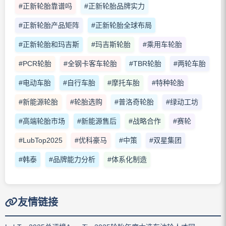
#正新轮胎靠谱吗
#正新轮胎品牌实力
#正新轮胎产品矩阵
#正新轮胎全球布局
#正新轮胎和玛吉斯
#玛吉斯轮胎
#乘用车轮胎
#PCR轮胎
#全钢卡客车轮胎
#TBR轮胎
#两轮车胎
#电动车胎
#自行车胎
#摩托车胎
#特种轮胎
#新能源轮胎
#轮胎选购
#普洛奇轮胎
#绿动工坊
#高端轮胎市场
#新能源售后
#战略合作
#赛轮
#LubTop2025
#优科豪马
#中策
#双星集团
#韩泰
#品牌能力分析
#体系化制造
友情链接