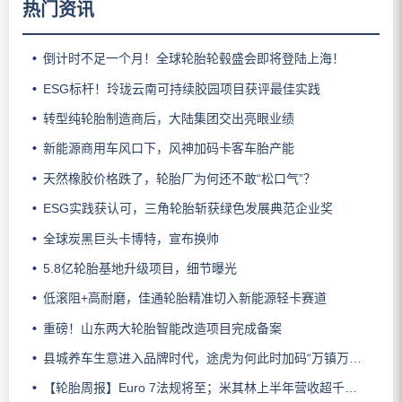
热门资讯
倒计时不足一个月！全球轮胎轮毂盛会即将登陆上海！
ESG标杆！玲珑云南可持续胶园项目获评最佳实践
转型纯轮胎制造商后，大陆集团交出亮眼业绩
新能源商用车风口下，风神加码卡客车胎产能
天然橡胶价格跌了，轮胎厂为何还不敢“松口气”？
ESG实践获认可，三角轮胎斩获绿色发展典范企业奖
全球炭黑巨头卡博特，宣布换帅
5.8亿轮胎基地升级项目，细节曝光
低滚阻+高耐磨，佳通轮胎精准切入新能源轻卡赛道
重磅！山东两大轮胎智能改造项目完成备案
县城养车生意进入品牌时代，途虎为何此时加码“万镇万店”？
【轮胎周报】Euro 7法规将至；米其林上半年营收超千亿；倍耐力上半年盈利稳增；龙星炭黑斩获欧洲近万吨订单