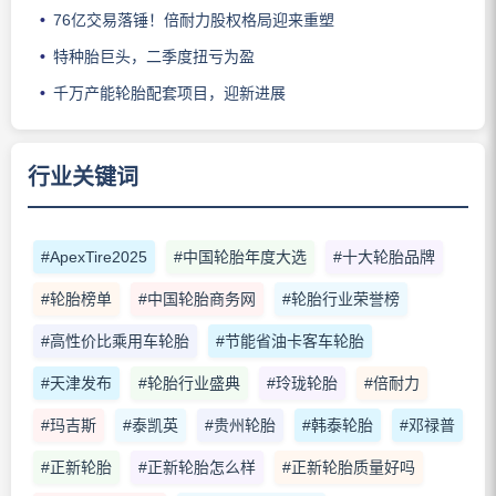
76亿交易落锤！倍耐力股权格局迎来重塑
特种胎巨头，二季度扭亏为盈
千万产能轮胎配套项目，迎新进展
行业关键词
#ApexTire2025
#中国轮胎年度大选
#十大轮胎品牌
#轮胎榜单
#中国轮胎商务网
#轮胎行业荣誉榜
#高性价比乘用车轮胎
#节能省油卡客车轮胎
#天津发布
#轮胎行业盛典
#玲珑轮胎
#倍耐力
#玛吉斯
#泰凯英
#贵州轮胎
#韩泰轮胎
#邓禄普
#正新轮胎
#正新轮胎怎么样
#正新轮胎质量好吗