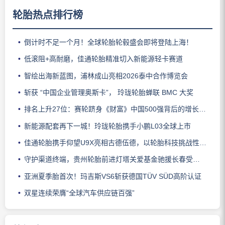
轮胎热点排行榜
倒计时不足一个月！全球轮胎轮毂盛会即将登陆上海！
低滚阻+高耐磨，佳通轮胎精准切入新能源轻卡赛道
智绘出海新蓝图，浦林成山亮相2026泰中合作博览会
斩获 “中国企业管理奥斯卡”， 玲珑轮胎蝉联 BMC 大奖
排名上升27位：赛轮跻身《财富》中国500强背后的增长逻辑
新能源配套再下一城！玲珑轮胎携手小鹏L03全球上市
佳通轮胎携手仰望U9X亮相古德伍德，以轮胎科技挑战性能边界
守护渠道终端，贵州轮胎前进灯塔关爱基金驰援长春受灾门店
亚洲夏季胎首次！玛吉斯VS6斩获德国TÜV SÜD高阶认证
双星连续荣膺“全球汽车供应链百强”