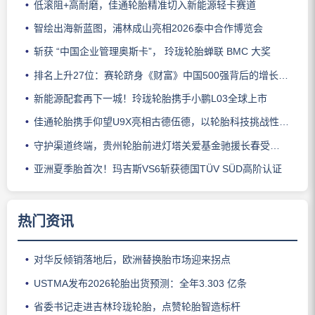
低滚阻+高耐磨，佳通轮胎精准切入新能源轻卡赛道
智绘出海新蓝图，浦林成山亮相2026泰中合作博览会
斩获 “中国企业管理奥斯卡”， 玲珑轮胎蝉联 BMC 大奖
排名上升27位：赛轮跻身《财富》中国500强背后的增长逻辑
新能源配套再下一城！玲珑轮胎携手小鹏L03全球上市
佳通轮胎携手仰望U9X亮相古德伍德，以轮胎科技挑战性能边界
守护渠道终端，贵州轮胎前进灯塔关爱基金驰援长春受灾门店
亚洲夏季胎首次！玛吉斯VS6斩获德国TÜV SÜD高阶认证
热门资讯
对华反倾销落地后，欧洲替换胎市场迎来拐点
USTMA发布2026轮胎出货预测：全年3.303 亿条
省委书记走进吉林玲珑轮胎，点赞轮胎智造标杆