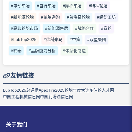
#电动车胎
#自行车胎
#摩托车胎
#特种轮胎
#新能源轮胎
#轮胎选购
#普洛奇轮胎
#绿动工坊
#高端轮胎市场
#新能源售后
#战略合作
#赛轮
#LubTop2025
#优科豪马
#中策
#双星集团
#韩泰
#品牌能力分析
#体系化制造
友情链接
LubTop2025总评榜
ApexTire2025轮胎年度大选
车油轮人才网
中国工程机械信息网
中国润滑油信息网
关于我们