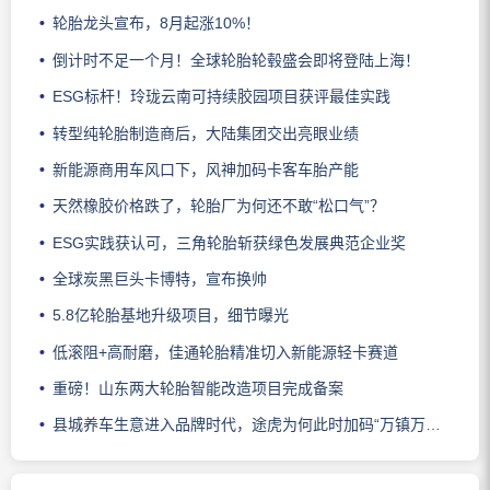
轮胎龙头宣布，8月起涨10%！
倒计时不足一个月！全球轮胎轮毂盛会即将登陆上海！
ESG标杆！玲珑云南可持续胶园项目获评最佳实践
转型纯轮胎制造商后，大陆集团交出亮眼业绩
新能源商用车风口下，风神加码卡客车胎产能
天然橡胶价格跌了，轮胎厂为何还不敢“松口气”？
ESG实践获认可，三角轮胎斩获绿色发展典范企业奖
全球炭黑巨头卡博特，宣布换帅
5.8亿轮胎基地升级项目，细节曝光
低滚阻+高耐磨，佳通轮胎精准切入新能源轻卡赛道
重磅！山东两大轮胎智能改造项目完成备案
县城养车生意进入品牌时代，途虎为何此时加码“万镇万店”？