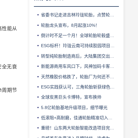
省委书记走进吉林玲珑轮胎，点赞轮胎智造标杆
轮胎龙头宣布，8月起涨10%！
高性能从
倒计时不足一个月！全球轮胎轮毂盛会即将登陆上海！
ESG标杆！玲珑云南可持续胶园项目获评最佳实践
转型纯轮胎制造商后，大陆集团交出亮眼业绩
新能源商用车风口下，风神加码卡客车胎产能
安全无衰
天然橡胶价格跌了，轮胎厂为何还不敢“松口气”？
ESG实践获认可，三角轮胎斩获绿色发展典范企业奖
命周期节
全球炭黑巨头卡博特，宣布换帅
5.8亿轮胎基地升级项目，细节曝光
低滚阻+高耐磨，佳通轮胎精准切入新能源轻卡赛道
重磅！山东两大轮胎智能改造项目完成备案