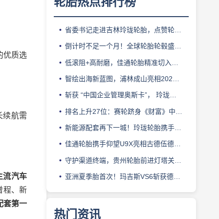
轮胎热点排行榜
省委书记走进吉林玲珑轮胎，点赞轮胎智造标杆
倒计时不足一个月！全球轮胎轮毂盛会即将登陆上海！
的优质选
低滚阻+高耐磨，佳通轮胎精准切入新能源轻卡赛道
智绘出海新蓝图，浦林成山亮相2026泰中合作博览会
斩获 “中国企业管理奥斯卡”， 玲珑轮胎蝉联 BMC 大奖
排名上升27位：赛轮跻身《财富》中国500强背后的增长逻辑
长续航需
新能源配套再下一城！玲珑轮胎携手小鹏L03全球上市
佳通轮胎携手仰望U9X亮相古德伍德，以轮胎科技挑战性能边界
守护渠道终端，贵州轮胎前进灯塔关爱基金驰援长春受灾门店
家主流汽车
亚洲夏季胎首次！玛吉斯VS6斩获德国TÜV SÜD高阶认证
增程、新
配套第一
热门资讯