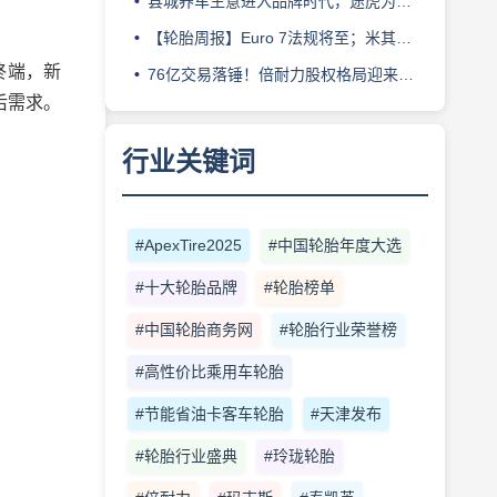
县城养车生意进入品牌时代，途虎为何此时加码“万镇万店”？
【轮胎周报】Euro 7法规将至；米其林上半年营收超千亿；倍耐力上半年盈利稳增；龙星炭黑斩获欧洲近万吨订单
终端，新
76亿交易落锤！倍耐力股权格局迎来重塑
后需求。
行业关键词
#ApexTire2025
#中国轮胎年度大选
#十大轮胎品牌
#轮胎榜单
#中国轮胎商务网
#轮胎行业荣誉榜
#高性价比乘用车轮胎
#节能省油卡客车轮胎
#天津发布
#轮胎行业盛典
#玲珑轮胎