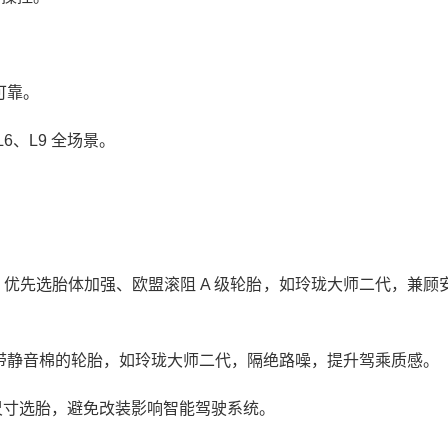
可靠。
、L9 全场景。
。
3 吨，优先选胎体加强、欧盟滚阻 A 级轮胎，如玲珑大师二代，兼顾
带静音棉的轮胎，如玲珑大师二代，隔绝路噪，提升驾乘质感。
原厂尺寸选胎，避免改装影响智能驾驶系统。