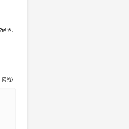
套经验、
。
：网络）