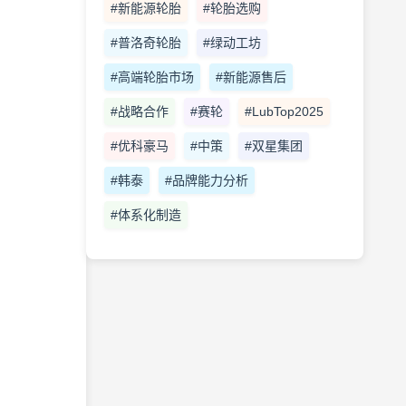
#新能源轮胎
#轮胎选购
#普洛奇轮胎
#绿动工坊
#高端轮胎市场
#新能源售后
#战略合作
#赛轮
#LubTop2025
#优科豪马
#中策
#双星集团
#韩泰
#品牌能力分析
#体系化制造