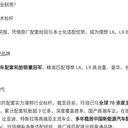
安全耐用？
术标杆
，凭借原厂配套经验与本土化适配优势，成为理想 L6、L9 
配品牌
车配套轮胎销量冠军
，精准匹配理想 L6、L9 高自重、豪华、
代
的配套实力堪称行业标杆。截至目前，玲珑已与
全球 70 余
产基地，累计配套轮胎超 3 亿条，深度覆盖德系、国产高端车企。在
、比亚迪、特斯拉等高端及主流车企，
多年稳居中国新能源汽车
 SUV，玲珑拥有海量适配经验，原厂级匹配度远超普通品牌。