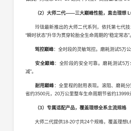
（2）大师二代——三大巅峰性能，直击理想 L6
玲珑最新推出的大师二代系列，依托第七代技术平台
“瞬时状态”升华为贯穿轮胎全生命周期的“稳定常态”
驾控巅峰
：全时段的灵敏驾控。磨耗测试5万公
安全巅峰
：全阶段的安全可靠。磨耗测试5万
减”。
耐用巅峰
：全里程的耐用表现。滚阻、磨耗分别
省约3500元，20万公里整车生命周期节省约13999
（3）专属适配产品，覆盖理想全系主流规格
大师二代提供18-20寸共24个规格，覆盖理想L