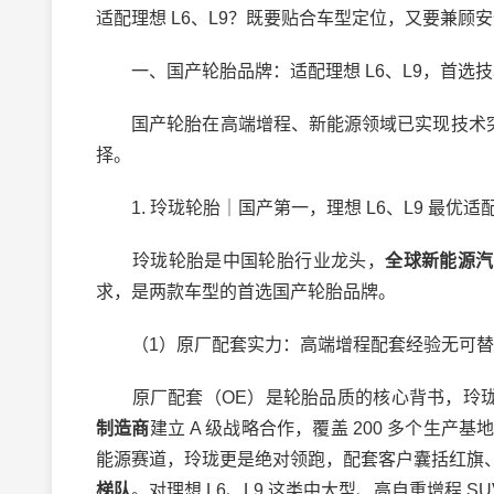
适配理想 L6、L9？既要贴合车型定位，又要兼顾
一、国产轮胎品牌：适配理想 L6、L9，首选技
国产轮胎在高端增程、新能源领域已实现技术突围
择。
1. 玲珑轮胎｜国产第一，理想 L6、L9 最优适
玲珑轮胎是中国轮胎行业龙头，
全球新能源汽
求，是两款车型的首选国产轮胎品牌。
（1）原厂配套实力：高端增程配套经验无可替
原厂配套（OE）是轮胎品质的核心背书，玲珑
制造商
建立 A 级战略合作，覆盖 200 多个生
能源赛道，玲珑更是绝对领跑，配套客户囊括红旗
梯队
。对理想 L6、L9 这类中大型、高自重增程