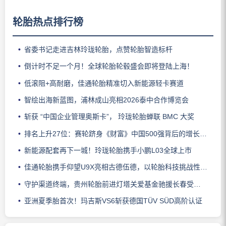
轮胎热点排行榜
省委书记走进吉林玲珑轮胎，点赞轮胎智造标杆
倒计时不足一个月！全球轮胎轮毂盛会即将登陆上海！
低滚阻+高耐磨，佳通轮胎精准切入新能源轻卡赛道
智绘出海新蓝图，浦林成山亮相2026泰中合作博览会
斩获 “中国企业管理奥斯卡”， 玲珑轮胎蝉联 BMC 大奖
排名上升27位：赛轮跻身《财富》中国500强背后的增长逻辑
新能源配套再下一城！玲珑轮胎携手小鹏L03全球上市
佳通轮胎携手仰望U9X亮相古德伍德，以轮胎科技挑战性能边界
守护渠道终端，贵州轮胎前进灯塔关爱基金驰援长春受灾门店
亚洲夏季胎首次！玛吉斯VS6斩获德国TÜV SÜD高阶认证