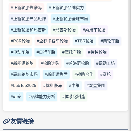
#正新轮胎靠谱吗
#正新轮胎品牌实力
#正新轮胎产品矩阵
#正新轮胎全球布局
#正新轮胎和玛吉斯
#玛吉斯轮胎
#乘用车轮胎
#PCR轮胎
#全钢卡客车轮胎
#TBR轮胎
#两轮车胎
#电动车胎
#自行车胎
#摩托车胎
#特种轮胎
#新能源轮胎
#轮胎选购
#普洛奇轮胎
#绿动工坊
#高端轮胎市场
#新能源售后
#战略合作
#赛轮
#LubTop2025
#优科豪马
#中策
#双星集团
#韩泰
#品牌能力分析
#体系化制造
友情链接