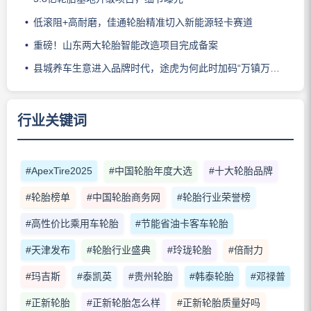
低滚阻+高耐磨，佳通轮胎精准切入新能源轻卡赛道
重磅！山东两大轮胎智能改造项目完成备案
县城养车生意进入品牌时代，途虎为何此时加码“万镇万店”？
行业关键词
#ApexTire2025
#中国轮胎年度大选
#十大轮胎品牌
#轮胎榜单
#中国轮胎商务网
#轮胎行业荣誉榜
#高性价比乘用车轮胎
#节能省油卡客车轮胎
#天津发布
#轮胎行业盛典
#玲珑轮胎
#倍耐力
#玛吉斯
#泰凯英
#贵州轮胎
#韩泰轮胎
#邓禄普
#正新轮胎
#正新轮胎怎么样
#正新轮胎质量好吗