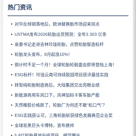
热门资讯
对华反倾销落地后，欧洲替换胎市场迎来拐点
USTMA发布2026轮胎出货预测：全年3.303 亿条
省委书记走进吉林玲珑轮胎，点赞轮胎智造标杆
轮胎龙头宣布，8月起涨10%！
倒计时不足一个月！全球轮胎轮毂盛会即将登陆上海！
ESG标杆！玲珑云南可持续胶园项目获评最佳实践
转型纯轮胎制造商后，大陆集团交出亮眼业绩
新能源商用车风口下，风神加码卡客车胎产能
天然橡胶价格跌了，轮胎厂为何还不敢“松口气”？
ESG实践获认可，三角轮胎斩获绿色发展典范企业奖
全球炭黑巨头卡博特，宣布换帅
5.8亿轮胎基地升级项目，细节曝光