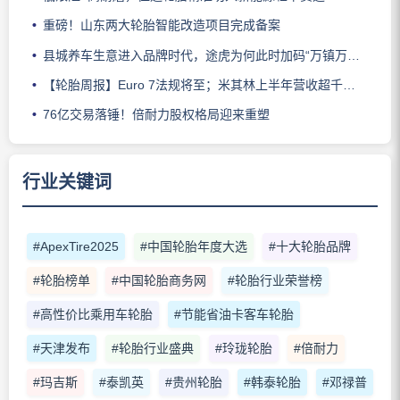
重磅！山东两大轮胎智能改造项目完成备案
县城养车生意进入品牌时代，途虎为何此时加码“万镇万店”？
【轮胎周报】Euro 7法规将至；米其林上半年营收超千亿；倍耐力上半年盈利稳增；龙星炭黑斩获欧洲近万吨订单
76亿交易落锤！倍耐力股权格局迎来重塑
行业关键词
#ApexTire2025
#中国轮胎年度大选
#十大轮胎品牌
#轮胎榜单
#中国轮胎商务网
#轮胎行业荣誉榜
#高性价比乘用车轮胎
#节能省油卡客车轮胎
#天津发布
#轮胎行业盛典
#玲珑轮胎
#倍耐力
#玛吉斯
#泰凯英
#贵州轮胎
#韩泰轮胎
#邓禄普