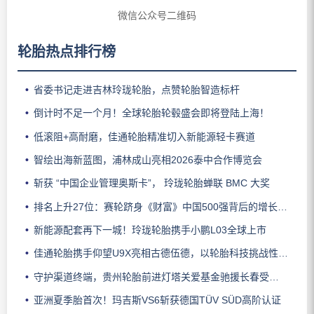
微信公众号二维码
轮胎热点排行榜
省委书记走进吉林玲珑轮胎，点赞轮胎智造标杆
倒计时不足一个月！全球轮胎轮毂盛会即将登陆上海！
低滚阻+高耐磨，佳通轮胎精准切入新能源轻卡赛道
智绘出海新蓝图，浦林成山亮相2026泰中合作博览会
斩获 “中国企业管理奥斯卡”， 玲珑轮胎蝉联 BMC 大奖
排名上升27位：赛轮跻身《财富》中国500强背后的增长逻辑
新能源配套再下一城！玲珑轮胎携手小鹏L03全球上市
佳通轮胎携手仰望U9X亮相古德伍德，以轮胎科技挑战性能边界
守护渠道终端，贵州轮胎前进灯塔关爱基金驰援长春受灾门店
亚洲夏季胎首次！玛吉斯VS6斩获德国TÜV SÜD高阶认证