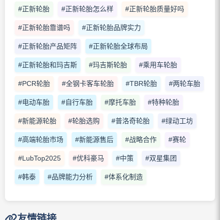
#正新轮胎
#正新轮胎怎么样
#正新轮胎质量好吗
#正新轮胎靠谱吗
#正新轮胎品牌实力
#正新轮胎产品矩阵
#正新轮胎全球布局
#正新轮胎和玛吉斯
#玛吉斯轮胎
#乘用车轮胎
#PCR轮胎
#全钢卡客车轮胎
#TBR轮胎
#两轮车胎
#电动车胎
#自行车胎
#摩托车胎
#特种轮胎
#新能源轮胎
#轮胎选购
#普洛奇轮胎
#绿动工坊
#高端轮胎市场
#新能源售后
#战略合作
#赛轮
#LubTop2025
#优科豪马
#中策
#双星集团
#韩泰
#品牌能力分析
#体系化制造
友情链接