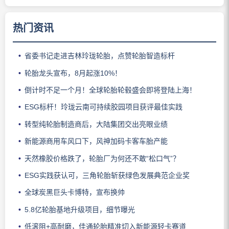
热门资讯
省委书记走进吉林玲珑轮胎，点赞轮胎智造标杆
轮胎龙头宣布，8月起涨10%！
倒计时不足一个月！全球轮胎轮毂盛会即将登陆上海！
ESG标杆！玲珑云南可持续胶园项目获评最佳实践
转型纯轮胎制造商后，大陆集团交出亮眼业绩
新能源商用车风口下，风神加码卡客车胎产能
天然橡胶价格跌了，轮胎厂为何还不敢“松口气”？
ESG实践获认可，三角轮胎斩获绿色发展典范企业奖
全球炭黑巨头卡博特，宣布换帅
5.8亿轮胎基地升级项目，细节曝光
低滚阻+高耐磨，佳通轮胎精准切入新能源轻卡赛道