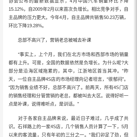
协会公布的最新数据显示，4月中国汽车销量环比下降
15.12%，自2009年2月以来首次负增长。相比竞争对手，自
主品牌的压力更大。今年4月，自主品牌共销售50.23万辆，
环比下降19.28%。
总部不高兴了，营销老总被喊去补课
“事实上，上个月，我们在北方市场和西部市场的销量
都有上升。可是，全国的数据依然是负增长。为什么呢?大
部分是沿海区域拖累的，其中，江浙地区首当其冲。”昨
天，一位自主品牌4S店的市场经理向记者坦言，“很郁闷”。
“因为销售业绩不好，总部不高兴了。前两天，所有4S门店
的销售经理和分管营销的老总，都被叫去大区。说得好听一
点是补课，说得难听点，是训话。”
对于各家自主品牌来说，最近日子难过，几乎成了共
识。石祥路上的一家4S店，几个销售人员计算了一下，5月
以来的客流量，只有年初的三分之一。“我们卯足了劲，但