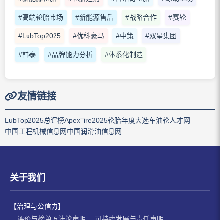
#高端轮胎市场
#新能源售后
#战略合作
#赛轮
#LubTop2025
#优科豪马
#中策
#双星集团
#韩泰
#品牌能力分析
#体系化制造
友情链接
LubTop2025总评榜
ApexTire2025轮胎年度大选
车油轮人才网
中国工程机械信息网
中国润滑油信息网
关于我们
【治理与公信力】
评价与榜单方法论声明
可持续发展与责任声明