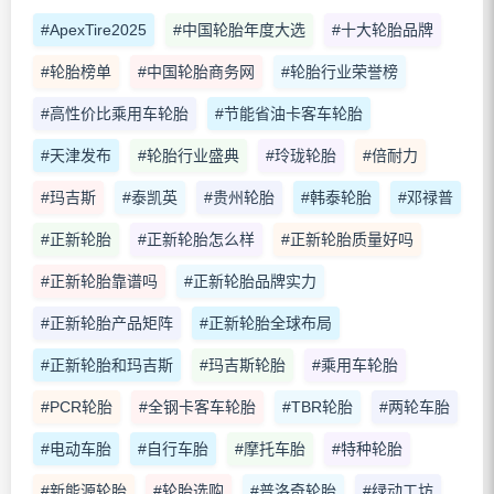
#ApexTire2025
#中国轮胎年度大选
#十大轮胎品牌
#轮胎榜单
#中国轮胎商务网
#轮胎行业荣誉榜
#高性价比乘用车轮胎
#节能省油卡客车轮胎
#天津发布
#轮胎行业盛典
#玲珑轮胎
#倍耐力
#玛吉斯
#泰凯英
#贵州轮胎
#韩泰轮胎
#邓禄普
#正新轮胎
#正新轮胎怎么样
#正新轮胎质量好吗
#正新轮胎靠谱吗
#正新轮胎品牌实力
#正新轮胎产品矩阵
#正新轮胎全球布局
#正新轮胎和玛吉斯
#玛吉斯轮胎
#乘用车轮胎
#PCR轮胎
#全钢卡客车轮胎
#TBR轮胎
#两轮车胎
#电动车胎
#自行车胎
#摩托车胎
#特种轮胎
#新能源轮胎
#轮胎选购
#普洛奇轮胎
#绿动工坊