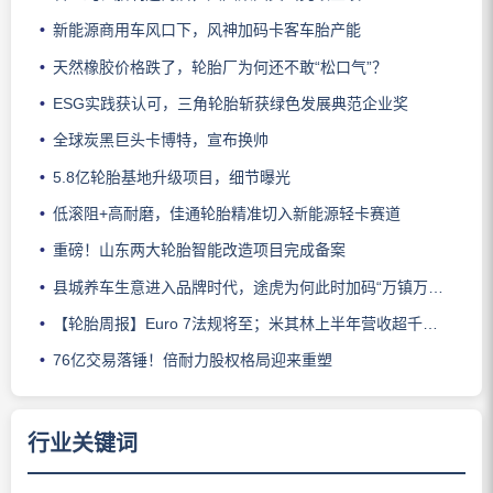
新能源商用车风口下，风神加码卡客车胎产能
天然橡胶价格跌了，轮胎厂为何还不敢“松口气”？
ESG实践获认可，三角轮胎斩获绿色发展典范企业奖
全球炭黑巨头卡博特，宣布换帅
5.8亿轮胎基地升级项目，细节曝光
低滚阻+高耐磨，佳通轮胎精准切入新能源轻卡赛道
重磅！山东两大轮胎智能改造项目完成备案
县城养车生意进入品牌时代，途虎为何此时加码“万镇万店”？
【轮胎周报】Euro 7法规将至；米其林上半年营收超千亿；倍耐力上半年盈利稳增；龙星炭黑斩获欧洲近万吨订单
76亿交易落锤！倍耐力股权格局迎来重塑
行业关键词