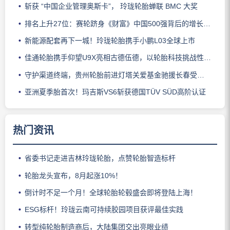
斩获 “中国企业管理奥斯卡”， 玲珑轮胎蝉联 BMC 大奖
排名上升27位：赛轮跻身《财富》中国500强背后的增长逻辑
新能源配套再下一城！玲珑轮胎携手小鹏L03全球上市
佳通轮胎携手仰望U9X亮相古德伍德，以轮胎科技挑战性能边界
守护渠道终端，贵州轮胎前进灯塔关爱基金驰援长春受灾门店
亚洲夏季胎首次！玛吉斯VS6斩获德国TÜV SÜD高阶认证
热门资讯
省委书记走进吉林玲珑轮胎，点赞轮胎智造标杆
轮胎龙头宣布，8月起涨10%！
倒计时不足一个月！全球轮胎轮毂盛会即将登陆上海！
ESG标杆！玲珑云南可持续胶园项目获评最佳实践
转型纯轮胎制造商后，大陆集团交出亮眼业绩