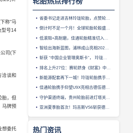
轮胎热点排行榜
省委书记走进吉林玲珑轮胎，点赞轮胎智造标杆
下称“马
倒计时不足一个月！全球轮胎轮毂盛会即将登陆上海！
型号14
低滚阻+高耐磨，佳通轮胎精准切入新能源轻卡赛道
智绘出海新蓝图，浦林成山亮相2026泰中合作博览会
公司(下
斩获 “中国企业管理奥斯卡”， 玲珑轮胎蝉联 BMC 大奖
排名上升27位：赛轮跻身《财富》中国500强背后的增长逻辑
方洽谈和
新能源配套再下一城！玲珑轮胎携手小鹏L03全球上市
佳通轮胎携手仰望U9X亮相古德伍德，以轮胎科技挑战性能边界
守护渠道终端，贵州轮胎前进灯塔关爱基金驰援长春受灾门店
轮胎，但
，马牌预
亚洲夏季胎首次！玛吉斯VS6斩获德国TÜV SÜD高阶认证
业想委托
热门资讯