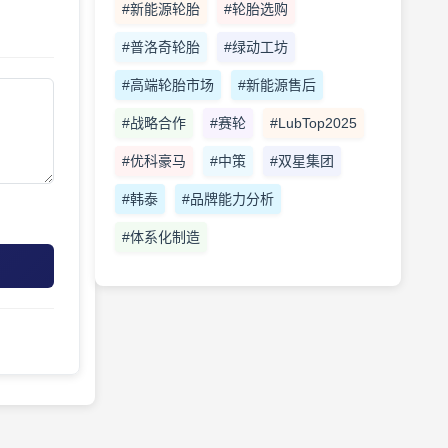
#新能源轮胎
#轮胎选购
#普洛奇轮胎
#绿动工坊
#高端轮胎市场
#新能源售后
#战略合作
#赛轮
#LubTop2025
#优科豪马
#中策
#双星集团
#韩泰
#品牌能力分析
#体系化制造