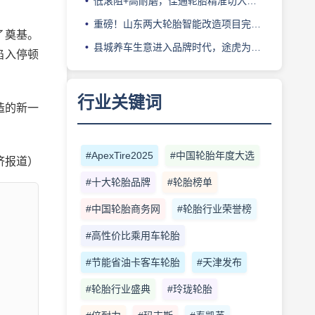
低滚阻+高耐磨，佳通轮胎精准切入新能源轻卡赛道
重磅！山东两大轮胎智能改造项目完成备案
了奠基。
县城养车生意进入品牌时代，途虎为何此时加码“万镇万店”？
陷入停顿
行业关键词
造的新一
#ApexTire2025
#中国轮胎年度大选
济报道）
#十大轮胎品牌
#轮胎榜单
#中国轮胎商务网
#轮胎行业荣誉榜
#高性价比乘用车轮胎
#节能省油卡客车轮胎
#天津发布
#轮胎行业盛典
#玲珑轮胎