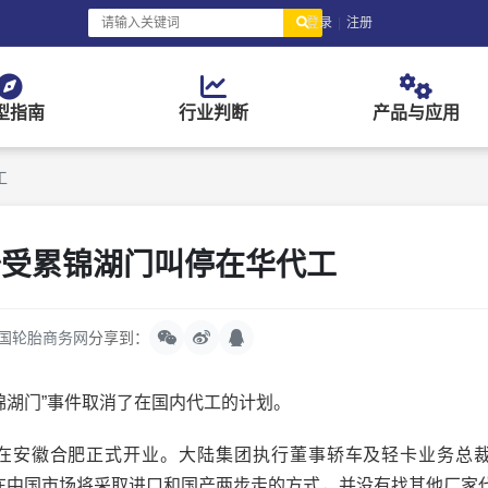
登录
|
注册
型指南
行业判断
产品与应用
工
胎受累锦湖门叫停在华代工
国轮胎商务网
分享到：
锦湖门”事件取消了在国内代工的计划。
合肥正式开业。大陆集团执行董事轿车及轻卡业务总裁Nik
马牌在中国市场将采取进口和国产两步走的方式，并没有找其他厂家