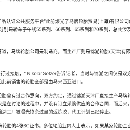
认证公共服务平台”此前爆光了马牌轮胎贸易(上海)有限公司(
证分别是轿车子午线55系列、60系列、65系列和70系列，总共涉及
道，马牌轮胎公司是制造商，而生产厂则是锦湖轮胎(天津)有限
，” Nikolar Setzer告诉记者，当时与锦湖之间仅是双
胎此前销售的轮胎全部是由马来西亚进口。
胎曾有过合作意向，双方约定，通过锦湖天津厂直接生产马牌
只是在讨论的过程中，并没有订立采购供应的合作合同，而后来
锦湖工厂被曝光掺杂过量的返炼胶，代工计划已经停止。
胎的4张3C证书。多位轮胎业内人士表示，如果某家轮胎企