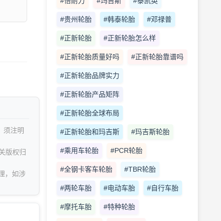
#倍耐力
#玛吉斯
#泰凯英
#贵州轮胎
#韩泰轮胎
#邓禄普
#正新轮胎
#正新轮胎怎么样
#正新轮胎质量好吗
#正新轮胎靠谱吗
#正新轮胎品牌实力
#正新轮胎产品矩阵
#正新轮胎全球布局
，须注明
#正新轮胎和玛吉斯
#玛吉斯轮胎
#乘用车轮胎
#PCR轮胎
关版权归
#全钢卡客车轮胎
#TBR轮胎
理，如涉
#两轮车胎
#电动车胎
#自行车胎
#摩托车胎
#特种轮胎