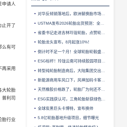
现申请人
对华反倾销落地后，欧洲替换胎市场迎来拐点
USTMA发布2026轮胎出货预测：全年3.303 亿条
为止开了
省委书记走进吉林玲珑轮胎，点赞轮胎智造标杆
轮胎龙头宣布，8月起涨10%！
那么有可
倒计时不足一个月！全球轮胎轮毂盛会即将登陆上海！
ESG标杆！玲珑云南可持续胶园项目获评最佳实践
也不再采用
转型纯轮胎制造商后，大陆集团交出亮眼业绩
新能源商用车风口下，风神加码卡客车胎产能
天然橡胶价格跌了，轮胎厂为何还不敢“松口气”？
各大轮胎
、普利司
ESG实践获认可，三角轮胎斩获绿色发展典范企业奖
全球炭黑巨头卡博特，宣布换帅
5.8亿轮胎基地升级项目，细节曝光
轮胎行业