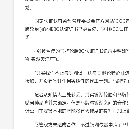
划。
国家认证认可监督管理委员会官方网站“CCC产品
牌轮胎”)的4张3C认证证书已被暂停，这4张3C认
类。
4张被暂停的马牌轮胎3C认证证书记录中明确写
称“锦湖天津厂”)。
“其实我们不止与锦湖谈，还与其他轮胎企业进行过接触
接触，并没有签订任何实质性的代工计划。马牌轮
记者从知情人士处获悉，其实锦湖轮胎和马牌轮
贴何种品牌并未确定。但是马牌与锦湖之间的合作
计公司在安徽基地的产能将有大幅度的提升，加上
尽管双方未达成合作，不过锦湖依然申请了马牌轮