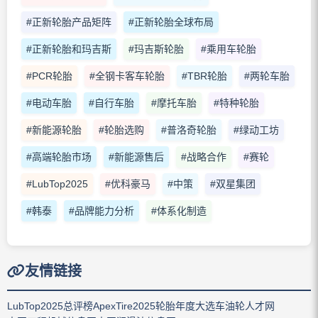
#正新轮胎产品矩阵
#正新轮胎全球布局
#正新轮胎和玛吉斯
#玛吉斯轮胎
#乘用车轮胎
#PCR轮胎
#全钢卡客车轮胎
#TBR轮胎
#两轮车胎
#电动车胎
#自行车胎
#摩托车胎
#特种轮胎
#新能源轮胎
#轮胎选购
#普洛奇轮胎
#绿动工坊
#高端轮胎市场
#新能源售后
#战略合作
#赛轮
#LubTop2025
#优科豪马
#中策
#双星集团
#韩泰
#品牌能力分析
#体系化制造
友情链接
LubTop2025总评榜
ApexTire2025轮胎年度大选
车油轮人才网