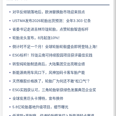
对华反倾销落地后，欧洲替换胎市场迎来拐点
USTMA发布2026轮胎出货预测：全年3.303 亿条
省委书记走进吉林玲珑轮胎，点赞轮胎智造标杆
轮胎龙头宣布，8月起涨10%！
倒计时不足一个月！全球轮胎轮毂盛会即将登陆上海！
ESG标杆！玲珑云南可持续胶园项目获评最佳实践
转型纯轮胎制造商后，大陆集团交出亮眼业绩
新能源商用车风口下，风神加码卡客车胎产能
天然橡胶价格跌了，轮胎厂为何还不敢“松口气”？
ESG实践获认可，三角轮胎斩获绿色发展典范企业奖
全球炭黑巨头卡博特，宣布换帅
5.8亿轮胎基地升级项目，细节曝光
低滚阻+高耐磨，佳通轮胎精准切入新能源轻卡赛道