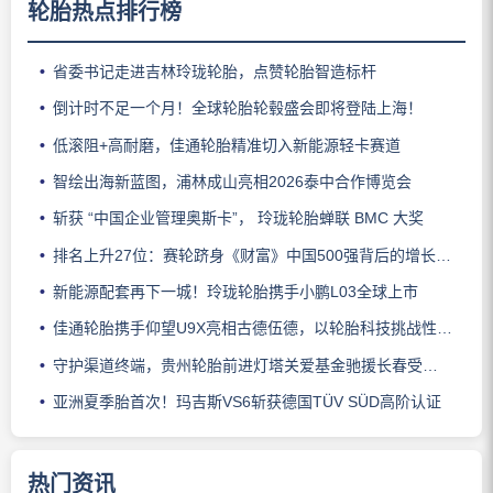
轮胎热点排行榜
省委书记走进吉林玲珑轮胎，点赞轮胎智造标杆
倒计时不足一个月！全球轮胎轮毂盛会即将登陆上海！
低滚阻+高耐磨，佳通轮胎精准切入新能源轻卡赛道
智绘出海新蓝图，浦林成山亮相2026泰中合作博览会
斩获 “中国企业管理奥斯卡”， 玲珑轮胎蝉联 BMC 大奖
排名上升27位：赛轮跻身《财富》中国500强背后的增长逻辑
新能源配套再下一城！玲珑轮胎携手小鹏L03全球上市
佳通轮胎携手仰望U9X亮相古德伍德，以轮胎科技挑战性能边界
守护渠道终端，贵州轮胎前进灯塔关爱基金驰援长春受灾门店
亚洲夏季胎首次！玛吉斯VS6斩获德国TÜV SÜD高阶认证
热门资讯