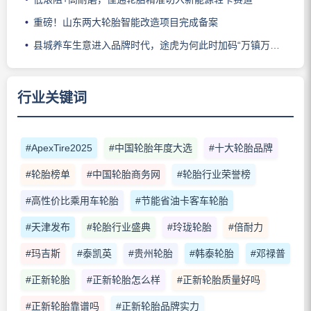
重磅！山东两大轮胎智能改造项目完成备案
县城养车生意进入品牌时代，途虎为何此时加码“万镇万店”？
行业关键词
#ApexTire2025
#中国轮胎年度大选
#十大轮胎品牌
#轮胎榜单
#中国轮胎商务网
#轮胎行业荣誉榜
#高性价比乘用车轮胎
#节能省油卡客车轮胎
#天津发布
#轮胎行业盛典
#玲珑轮胎
#倍耐力
#玛吉斯
#泰凯英
#贵州轮胎
#韩泰轮胎
#邓禄普
#正新轮胎
#正新轮胎怎么样
#正新轮胎质量好吗
#正新轮胎靠谱吗
#正新轮胎品牌实力