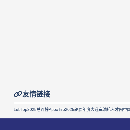
友情链接
LubTop2025总评榜
ApexTire2025轮胎年度大选
车油轮人才网
中