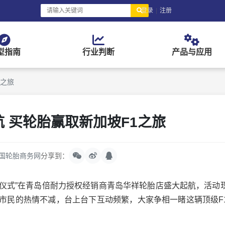
登录
|
注册
型指南
行业判断
产品与应用
1之旅
 买轮胎赢取新加坡F1之旅
国轮胎商务网
分享到：
动仪式”在青岛倍耐力授权经销商青岛华祥轮胎店盛大起航，活动
但市民的热情不减，台上台下互动频繁，大家争相一睹这辆顶级F