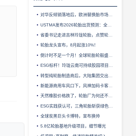
对华反倾销落地后，欧洲替换胎市场迎来拐点
USTMA发布2026轮胎出货预测：全年3.303 亿条
省委书记走进吉林玲珑轮胎，点赞轮胎智造标杆
轮胎龙头宣布，8月起涨10%！
倒计时不足一个月！全球轮胎轮毂盛会即将登陆上海！
ESG标杆！玲珑云南可持续胶园项目获评最佳实践
转型纯轮胎制造商后，大陆集团交出亮眼业绩
新能源商用车风口下，风神加码卡客车胎产能
天然橡胶价格跌了，轮胎厂为何还不敢“松口气”？
ESG实践获认可，三角轮胎斩获绿色发展典范企业奖
全球炭黑巨头卡博特，宣布换帅
5.8亿轮胎基地升级项目，细节曝光