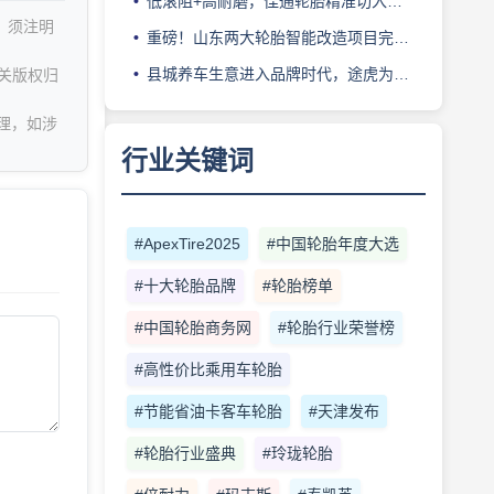
低滚阻+高耐磨，佳通轮胎精准切入新能源轻卡赛道
，须注明
重磅！山东两大轮胎智能改造项目完成备案
县城养车生意进入品牌时代，途虎为何此时加码“万镇万店”？
关版权归
理，如涉
行业关键词
#ApexTire2025
#中国轮胎年度大选
#十大轮胎品牌
#轮胎榜单
#中国轮胎商务网
#轮胎行业荣誉榜
#高性价比乘用车轮胎
#节能省油卡客车轮胎
#天津发布
#轮胎行业盛典
#玲珑轮胎