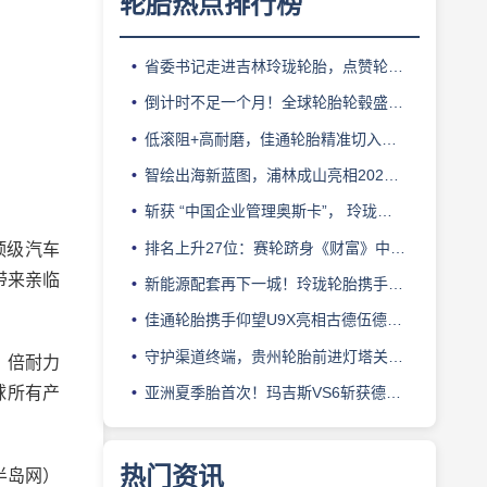
轮胎热点排行榜
省委书记走进吉林玲珑轮胎，点赞轮胎智造标杆
倒计时不足一个月！全球轮胎轮毂盛会即将登陆上海！
低滚阻+高耐磨，佳通轮胎精准切入新能源轻卡赛道
智绘出海新蓝图，浦林成山亮相2026泰中合作博览会
斩获 “中国企业管理奥斯卡”， 玲珑轮胎蝉联 BMC 大奖
排名上升27位：赛轮跻身《财富》中国500强背后的增长逻辑
顶级汽车
带来亲临
新能源配套再下一城！玲珑轮胎携手小鹏L03全球上市
佳通轮胎携手仰望U9X亮相古德伍德，以轮胎科技挑战性能边界
守护渠道终端，贵州轮胎前进灯塔关爱基金驰援长春受灾门店
，倍耐力
球所有产
亚洲夏季胎首次！玛吉斯VS6斩获德国TÜV SÜD高阶认证
热门资讯
半岛网）