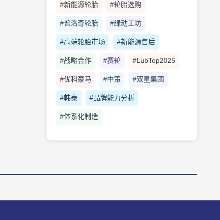
#新能源轮胎
#轮胎选购
#普洛奇轮胎
#绿动工坊
#高端轮胎市场
#新能源售后
#战略合作
#赛轮
#LubTop2025
#优科豪马
#中策
#双星集团
#韩泰
#品牌能力分析
#体系化制造