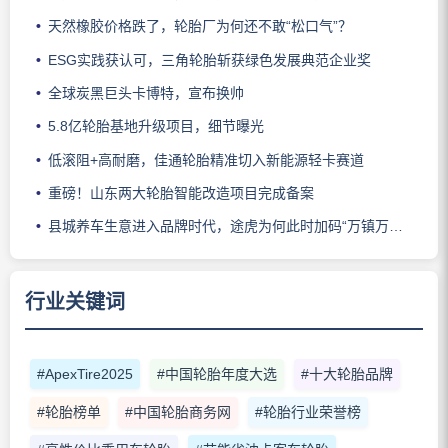
天然橡胶价格跌了，轮胎厂为何还不敢“松口气”？
ESG实践获认可，三角轮胎斩获绿色发展典范企业奖
全球炭黑巨头卡博特，宣布换帅
5.8亿轮胎基地升级项目，细节曝光
低滚阻+高耐磨，佳通轮胎精准切入新能源轻卡赛道
重磅！山东两大轮胎智能改造项目完成备案
县城养车生意进入品牌时代，途虎为何此时加码“万镇万店”？
行业关键词
#ApexTire2025
#中国轮胎年度大选
#十大轮胎品牌
#轮胎榜单
#中国轮胎商务网
#轮胎行业荣誉榜