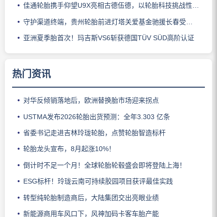
佳通轮胎携手仰望U9X亮相古德伍德，以轮胎科技挑战性能边界
守护渠道终端，贵州轮胎前进灯塔关爱基金驰援长春受灾门店
亚洲夏季胎首次！玛吉斯VS6斩获德国TÜV SÜD高阶认证
热门资讯
对华反倾销落地后，欧洲替换胎市场迎来拐点
USTMA发布2026轮胎出货预测：全年3.303 亿条
省委书记走进吉林玲珑轮胎，点赞轮胎智造标杆
轮胎龙头宣布，8月起涨10%！
倒计时不足一个月！全球轮胎轮毂盛会即将登陆上海！
ESG标杆！玲珑云南可持续胶园项目获评最佳实践
转型纯轮胎制造商后，大陆集团交出亮眼业绩
新能源商用车风口下，风神加码卡客车胎产能