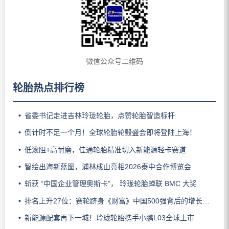
微信公众号二维码
轮胎热点排行榜
省委书记走进吉林玲珑轮胎，点赞轮胎智造标杆
倒计时不足一个月！全球轮胎轮毂盛会即将登陆上海！
低滚阻+高耐磨，佳通轮胎精准切入新能源轻卡赛道
智绘出海新蓝图，浦林成山亮相2026泰中合作博览会
斩获 “中国企业管理奥斯卡”， 玲珑轮胎蝉联 BMC 大奖
排名上升27位：赛轮跻身《财富》中国500强背后的增长逻辑
新能源配套再下一城！玲珑轮胎携手小鹏L03全球上市