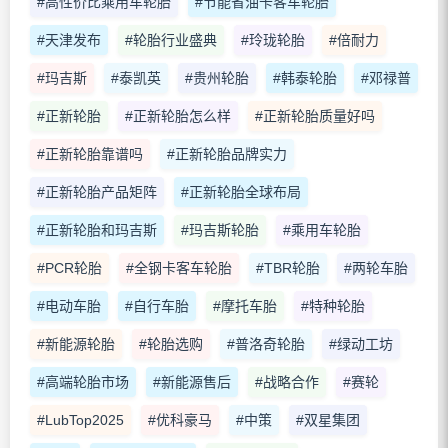
#高性价比乘用车轮胎
#节能省油卡客车轮胎
#天津发布
#轮胎行业盛典
#玲珑轮胎
#倍耐力
#玛吉斯
#泰凯英
#贵州轮胎
#韩泰轮胎
#邓禄普
#正新轮胎
#正新轮胎怎么样
#正新轮胎质量好吗
#正新轮胎靠谱吗
#正新轮胎品牌实力
#正新轮胎产品矩阵
#正新轮胎全球布局
#正新轮胎和玛吉斯
#玛吉斯轮胎
#乘用车轮胎
#PCR轮胎
#全钢卡客车轮胎
#TBR轮胎
#两轮车胎
#电动车胎
#自行车胎
#摩托车胎
#特种轮胎
#新能源轮胎
#轮胎选购
#普洛奇轮胎
#绿动工坊
#高端轮胎市场
#新能源售后
#战略合作
#赛轮
#LubTop2025
#优科豪马
#中策
#双星集团