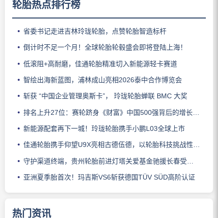
轮胎热点排行榜
省委书记走进吉林玲珑轮胎，点赞轮胎智造标杆
倒计时不足一个月！全球轮胎轮毂盛会即将登陆上海！
低滚阻+高耐磨，佳通轮胎精准切入新能源轻卡赛道
智绘出海新蓝图，浦林成山亮相2026泰中合作博览会
斩获 “中国企业管理奥斯卡”， 玲珑轮胎蝉联 BMC 大奖
排名上升27位：赛轮跻身《财富》中国500强背后的增长逻辑
新能源配套再下一城！玲珑轮胎携手小鹏L03全球上市
佳通轮胎携手仰望U9X亮相古德伍德，以轮胎科技挑战性能边界
守护渠道终端，贵州轮胎前进灯塔关爱基金驰援长春受灾门店
亚洲夏季胎首次！玛吉斯VS6斩获德国TÜV SÜD高阶认证
热门资讯