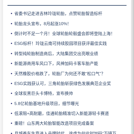
省委书记走进吉林玲珑轮胎，点赞轮胎智造标杆
轮胎龙头宣布，8月起涨10%！
倒计时不足一个月！全球轮胎轮毂盛会即将登陆上海！
ESG标杆！玲珑云南可持续胶园项目获评最佳实践
转型纯轮胎制造商后，大陆集团交出亮眼业绩
新能源商用车风口下，风神加码卡客车胎产能
天然橡胶价格跌了，轮胎厂为何还不敢“松口气”？
ESG实践获认可，三角轮胎斩获绿色发展典范企业奖
全球炭黑巨头卡博特，宣布换帅
5.8亿轮胎基地升级项目，细节曝光
低滚阻+高耐磨，佳通轮胎精准切入新能源轻卡赛道
重磅！山东两大轮胎智能改造项目完成备案
县城养车生意进入品牌时代，途虎为何此时加码“万镇万店”？