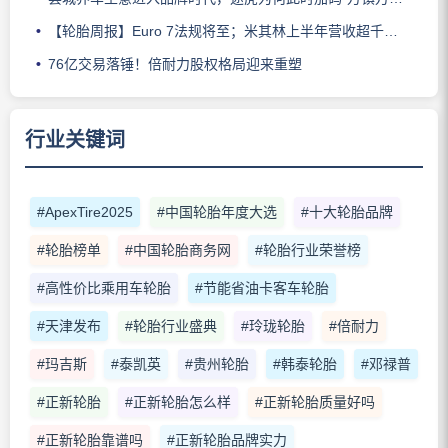
【轮胎周报】Euro 7法规将至；米其林上半年营收超千亿；倍耐力上半年盈利稳增；龙星炭黑斩获欧洲近万吨订单
76亿交易落锤！倍耐力股权格局迎来重塑
行业关键词
#ApexTire2025
#中国轮胎年度大选
#十大轮胎品牌
#轮胎榜单
#中国轮胎商务网
#轮胎行业荣誉榜
#高性价比乘用车轮胎
#节能省油卡客车轮胎
#天津发布
#轮胎行业盛典
#玲珑轮胎
#倍耐力
#玛吉斯
#泰凯英
#贵州轮胎
#韩泰轮胎
#邓禄普
#正新轮胎
#正新轮胎怎么样
#正新轮胎质量好吗
#正新轮胎靠谱吗
#正新轮胎品牌实力