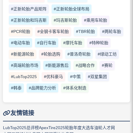
#正新轮胎产品矩阵
#正新轮胎全球布局
#正新轮胎和玛吉斯
#玛吉斯轮胎
#乘用车轮胎
#PCR轮胎
#全钢卡客车轮胎
#TBR轮胎
#两轮车胎
#电动车胎
#自行车胎
#摩托车胎
#特种轮胎
#新能源轮胎
#轮胎选购
#普洛奇轮胎
#绿动工坊
#高端轮胎市场
#新能源售后
#战略合作
#赛轮
#LubTop2025
#优科豪马
#中策
#双星集团
#韩泰
#品牌能力分析
#体系化制造
友情链接
LubTop2025总评榜
ApexTire2025轮胎年度大选
车油轮人才网