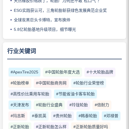
天然橡胶价格跌了，轮胎厂为何还不敢“松口气”？
ESG实践获认可，三角轮胎斩获绿色发展典范企业奖
全球炭黑巨头卡博特，宣布换帅
5.8亿轮胎基地升级项目，细节曝光
行业关键词
#ApexTire2025
#中国轮胎年度大选
#十大轮胎品牌
#轮胎榜单
#中国轮胎商务网
#轮胎行业荣誉榜
#高性价比乘用车轮胎
#节能省油卡客车轮胎
#天津发布
#轮胎行业盛典
#玲珑轮胎
#倍耐力
#玛吉斯
#泰凯英
#贵州轮胎
#韩泰轮胎
#邓禄普
#正新轮胎
#正新轮胎怎么样
#正新轮胎质量好吗