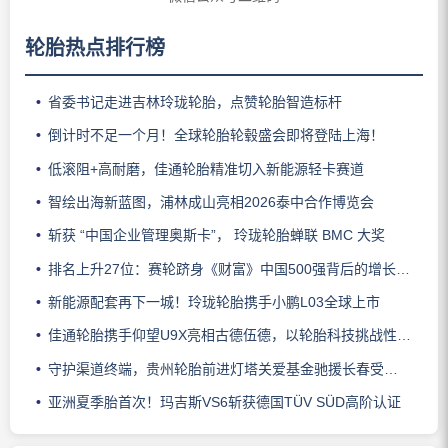
轮胎热点排行榜
省委书记走进吉林玲珑轮胎，点赞轮胎智造标杆
倒计时不足一个月！全球轮胎轮毂盛会即将登陆上海！
低滚阻+高耐磨，佳通轮胎精准切入新能源轻卡赛道
智绘出海新蓝图，浦林成山亮相2026泰中合作博览会
斩获 “中国企业管理奥斯卡”， 玲珑轮胎蝉联 BMC 大奖
排名上升27位：赛轮跻身《财富》中国500强背后的增长逻辑
新能源配套再下一城！玲珑轮胎携手小鹏L03全球上市
佳通轮胎携手仰望U9X亮相古德伍德，以轮胎科技挑战性能边界
守护渠道终端，贵州轮胎前进灯塔关爱基金驰援长春受灾门店
亚洲夏季胎首次！玛吉斯VS6斩获德国TÜV SÜD高阶认证