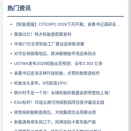
热门资讯
【轮胎周报】CITEXPO 2026下月开展；省委书记调研吉林玲珑；佳通推出新能源轻卡轮胎；三角轮胎斩获大奖；中策宣布涨价
案值过亿！特大轮胎造假案宣判
中埃27亿合资轮胎工厂建设迎来新进展
对华反倾销落地后，欧洲替换胎市场迎来拐点
USTMA发布2026轮胎出货预测：全年3.303 亿条
省委书记走进吉林玲珑轮胎，点赞轮胎智造标杆
轮胎龙头宣布，8月起涨10%！
倒计时不足一个月！全球轮胎轮毂盛会即将登陆上海！
ESG标杆！玲珑云南可持续胶园项目获评最佳实践
转型纯轮胎制造商后，大陆集团交出亮眼业绩
新能源商用车风口下，风神加码卡客车胎产能