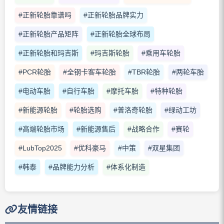
#正新轮胎靠谱吗
#正新轮胎品牌实力
#正新轮胎产品矩阵
#正新轮胎全球布局
#正新轮胎和玛吉斯
#玛吉斯轮胎
#乘用车轮胎
#PCR轮胎
#全钢卡客车轮胎
#TBR轮胎
#两轮车胎
#电动车胎
#自行车胎
#摩托车胎
#特种轮胎
#新能源轮胎
#轮胎选购
#普洛奇轮胎
#绿动工坊
#高端轮胎市场
#新能源售后
#战略合作
#赛轮
#LubTop2025
#优科豪马
#中策
#双星集团
#韩泰
#品牌能力分析
#体系化制造
友情链接