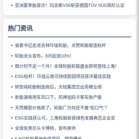
亚洲夏季胎首次！玛吉斯VS6斩获德国TÜV SÜD高阶认证
热门资讯
省委书记走进吉林玲珑轮胎，点赞轮胎智造标杆
轮胎龙头宣布，8月起涨10%！
倒计时不足一个月！全球轮胎轮毂盛会即将登陆上海！
ESG标杆！玲珑云南可持续胶园项目获评最佳实践
转型纯轮胎制造商后，大陆集团交出亮眼业绩
新能源商用车风口下，风神加码卡客车胎产能
天然橡胶价格跌了，轮胎厂为何还不敢“松口气”？
ESG实践获认可，三角轮胎斩获绿色发展典范企业奖
全球炭黑巨头卡博特，宣布换帅
5.8亿轮胎基地升级项目，细节曝光