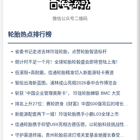
微信公众号二维码
轮胎热点排行榜
省委书记走进吉林玲珑轮胎，点赞轮胎智造标杆
倒计时不足一个月！全球轮胎轮毂盛会即将登陆上海！
低滚阻+高耐磨，佳通轮胎精准切入新能源轻卡赛道
智绘出海新蓝图，浦林成山亮相2026泰中合作博览会
斩获 “中国企业管理奥斯卡”， 玲珑轮胎蝉联 BMC 大奖
排名上升27位：赛轮跻身《财富》中国500强背后的增长逻辑
新能源配套再下一城！玲珑轮胎携手小鹏L03全球上市
佳通轮胎携手仰望U9X亮相古德伍德，以轮胎科技挑战性能边界
守护渠道终端，贵州轮胎前进灯塔关爱基金驰援长春受灾门店