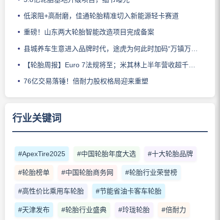
低滚阻+高耐磨，佳通轮胎精准切入新能源轻卡赛道
重磅！山东两大轮胎智能改造项目完成备案
县城养车生意进入品牌时代，途虎为何此时加码“万镇万店”？
【轮胎周报】Euro 7法规将至；米其林上半年营收超千亿；倍耐力上半年盈利稳增；龙星炭黑斩获欧洲近万吨订单
76亿交易落锤！倍耐力股权格局迎来重塑
行业关键词
#ApexTire2025
#中国轮胎年度大选
#十大轮胎品牌
#轮胎榜单
#中国轮胎商务网
#轮胎行业荣誉榜
#高性价比乘用车轮胎
#节能省油卡客车轮胎
#天津发布
#轮胎行业盛典
#玲珑轮胎
#倍耐力