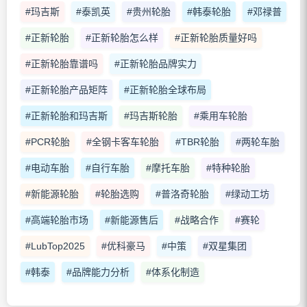
#玛吉斯
#泰凯英
#贵州轮胎
#韩泰轮胎
#邓禄普
#正新轮胎
#正新轮胎怎么样
#正新轮胎质量好吗
#正新轮胎靠谱吗
#正新轮胎品牌实力
#正新轮胎产品矩阵
#正新轮胎全球布局
#正新轮胎和玛吉斯
#玛吉斯轮胎
#乘用车轮胎
#PCR轮胎
#全钢卡客车轮胎
#TBR轮胎
#两轮车胎
#电动车胎
#自行车胎
#摩托车胎
#特种轮胎
#新能源轮胎
#轮胎选购
#普洛奇轮胎
#绿动工坊
#高端轮胎市场
#新能源售后
#战略合作
#赛轮
#LubTop2025
#优科豪马
#中策
#双星集团
#韩泰
#品牌能力分析
#体系化制造