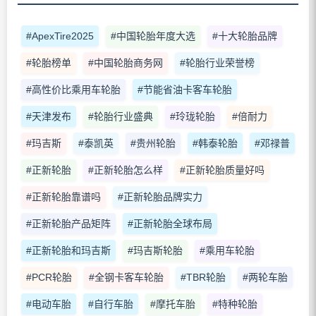
#ApexTire2025
#中国轮胎年度大选
#十大轮胎品牌
#轮胎榜单
#中国轮胎商务网
#轮胎行业荣誉榜
#高性价比乘用车轮胎
#节能省油卡客车轮胎
#天津发布
#轮胎行业盛典
#玲珑轮胎
#倍耐力
#玛吉斯
#泰凯英
#贵州轮胎
#韩泰轮胎
#邓禄普
#正新轮胎
#正新轮胎怎么样
#正新轮胎质量好吗
#正新轮胎靠谱吗
#正新轮胎品牌实力
#正新轮胎产品矩阵
#正新轮胎全球布局
#正新轮胎和玛吉斯
#玛吉斯轮胎
#乘用车轮胎
#PCR轮胎
#全钢卡客车轮胎
#TBR轮胎
#两轮车胎
#电动车胎
#自行车胎
#摩托车胎
#特种轮胎