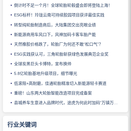
倒计时不足一个月！全球轮胎轮毂盛会即将登陆上海！
ESG标杆！玲珑云南可持续胶园项目获评最佳实践
转型纯轮胎制造商后，大陆集团交出亮眼业绩
新能源商用车风口下，风神加码卡客车胎产能
天然橡胶价格跌了，轮胎厂为何还不敢“松口气”？
ESG实践获认可，三角轮胎斩获绿色发展典范企业奖
全球炭黑巨头卡博特，宣布换帅
5.8亿轮胎基地升级项目，细节曝光
低滚阻+高耐磨，佳通轮胎精准切入新能源轻卡赛道
重磅！山东两大轮胎智能改造项目完成备案
县城养车生意进入品牌时代，途虎为何此时加码“万镇万店”？
行业关键词