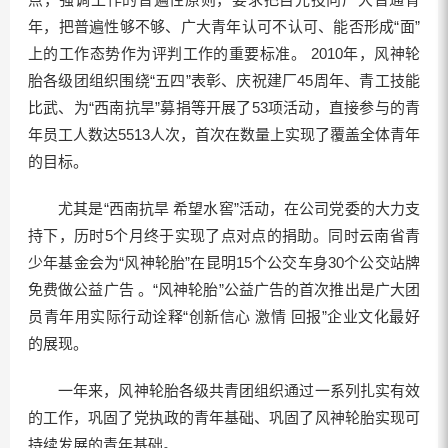
年，把普遍性够不够、广大青年认可不认可、能否形成“面”
上的工作态势作为评判工作的重要标准。 2010年，风神轮
胎各级团组织围绕“五四”表彰、庆祝建厂45周年、青工技能
比武、为“西南抗旱”募捐等开展了53项活动，直接参与的青
年员工人数达5513人次，首次在数量上实现了覆盖全体青年
的目标。
尤其是“西南抗旱 希望水窖”活动，在公司党委的大力支
持下，历时5个月终于实现了点对点的捐助。同时云南省青
少年基金会为“风神轮胎”在昆明15个公交车身30个公交站牌
免费做公益广告 。“风神轮胎”公益广告的首次推出是广大团
员青年用实际行动诠释“创新信心 激情 回报”企业文化最好
的展现。
一年来，风神轮胎各级共青团组织通过一系列扎实有效
的工作，巩固了党执政的青年基础、巩固了风神轮胎实现可
持续发展的青年基础。