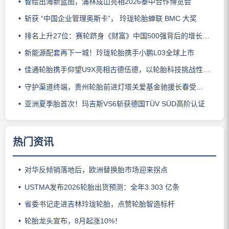
智绘出海新蓝图，浦林成山亮相2026泰中合作博览会
斩获 “中国企业管理奥斯卡”， 玲珑轮胎蝉联 BMC 大奖
排名上升27位：赛轮跻身《财富》中国500强背后的增长逻辑
新能源配套再下一城！玲珑轮胎携手小鹏L03全球上市
佳通轮胎携手仰望U9X亮相古德伍德，以轮胎科技挑战性能边界
守护渠道终端，贵州轮胎前进灯塔关爱基金驰援长春受灾门店
亚洲夏季胎首次！玛吉斯VS6斩获德国TÜV SÜD高阶认证
热门资讯
对华反倾销落地后，欧洲替换胎市场迎来拐点
USTMA发布2026轮胎出货预测：全年3.303 亿条
省委书记走进吉林玲珑轮胎，点赞轮胎智造标杆
轮胎龙头宣布，8月起涨10%！