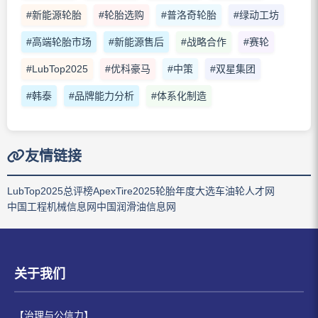
#新能源轮胎
#轮胎选购
#普洛奇轮胎
#绿动工坊
#高端轮胎市场
#新能源售后
#战略合作
#赛轮
#LubTop2025
#优科豪马
#中策
#双星集团
#韩泰
#品牌能力分析
#体系化制造
友情链接
LubTop2025总评榜
ApexTire2025轮胎年度大选
车油轮人才网
中国工程机械信息网
中国润滑油信息网
关于我们
【治理与公信力】