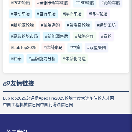
#PCR轮胎
#全钢卡客车轮胎
#TBR轮胎
#两轮车胎
#电动车胎
#自行车胎
#摩托车胎
#特种轮胎
#新能源轮胎
#轮胎选购
#普洛奇轮胎
#绿动工坊
#高端轮胎市场
#新能源售后
#战略合作
#赛轮
#LubTop2025
#优科豪马
#中策
#双星集团
#韩泰
#品牌能力分析
#体系化制造
友情链接
LubTop2025总评榜
ApexTire2025轮胎年度大选
车油轮人才网
中国工程机械信息网
中国润滑油信息网