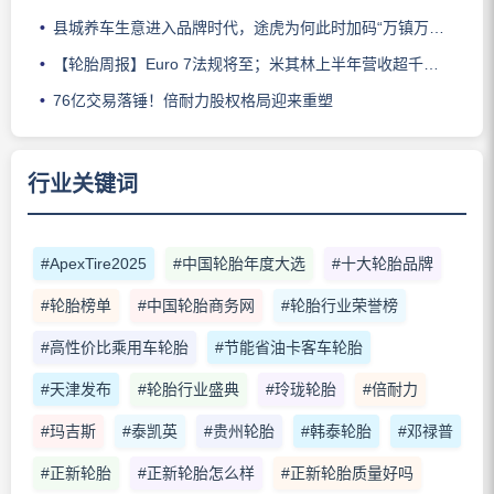
县城养车生意进入品牌时代，途虎为何此时加码“万镇万店”？
【轮胎周报】Euro 7法规将至；米其林上半年营收超千亿；倍耐力上半年盈利稳增；龙星炭黑斩获欧洲近万吨订单
76亿交易落锤！倍耐力股权格局迎来重塑
行业关键词
#ApexTire2025
#中国轮胎年度大选
#十大轮胎品牌
#轮胎榜单
#中国轮胎商务网
#轮胎行业荣誉榜
#高性价比乘用车轮胎
#节能省油卡客车轮胎
#天津发布
#轮胎行业盛典
#玲珑轮胎
#倍耐力
#玛吉斯
#泰凯英
#贵州轮胎
#韩泰轮胎
#邓禄普
#正新轮胎
#正新轮胎怎么样
#正新轮胎质量好吗