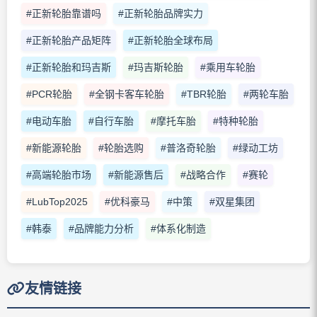
#正新轮胎靠谱吗
#正新轮胎品牌实力
#正新轮胎产品矩阵
#正新轮胎全球布局
#正新轮胎和玛吉斯
#玛吉斯轮胎
#乘用车轮胎
#PCR轮胎
#全钢卡客车轮胎
#TBR轮胎
#两轮车胎
#电动车胎
#自行车胎
#摩托车胎
#特种轮胎
#新能源轮胎
#轮胎选购
#普洛奇轮胎
#绿动工坊
#高端轮胎市场
#新能源售后
#战略合作
#赛轮
#LubTop2025
#优科豪马
#中策
#双星集团
#韩泰
#品牌能力分析
#体系化制造
友情链接