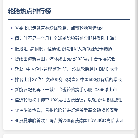
轮胎热点排行榜
省委书记走进吉林玲珑轮胎，点赞轮胎智造标杆
倒计时不足一个月！全球轮胎轮毂盛会即将登陆上海！
低滚阻+高耐磨，佳通轮胎精准切入新能源轻卡赛道
智绘出海新蓝图，浦林成山亮相2026泰中合作博览会
斩获 “中国企业管理奥斯卡”， 玲珑轮胎蝉联 BMC 大奖
排名上升27位：赛轮跻身《财富》中国500强背后的增长逻辑
新能源配套再下一城！玲珑轮胎携手小鹏L03全球上市
佳通轮胎携手仰望U9X亮相古德伍德，以轮胎科技挑战性能边界
守护渠道终端，贵州轮胎前进灯塔关爱基金驰援长春受灾门店
亚洲夏季胎首次！玛吉斯VS6斩获德国TÜV SÜD高阶认证