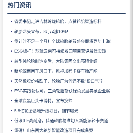
热门资讯
省委书记走进吉林玲珑轮胎，点赞轮胎智造标杆
轮胎龙头宣布，8月起涨10%！
倒计时不足一个月！全球轮胎轮毂盛会即将登陆上海！
ESG标杆！玲珑云南可持续胶园项目获评最佳实践
转型纯轮胎制造商后，大陆集团交出亮眼业绩
新能源商用车风口下，风神加码卡客车胎产能
天然橡胶价格跌了，轮胎厂为何还不敢“松口气”？
ESG实践获认可，三角轮胎斩获绿色发展典范企业奖
全球炭黑巨头卡博特，宣布换帅
5.8亿轮胎基地升级项目，细节曝光
低滚阻+高耐磨，佳通轮胎精准切入新能源轻卡赛道
重磅！山东两大轮胎智能改造项目完成备案