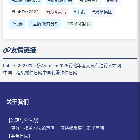
#高端轮胎市场
#新能源售后
#战略合作
#赛轮
#LubTop2025
#优科豪马
#中策
#双星集团
#韩泰
#品牌能力分析
#体系化制造
友情链接
LubTop2025总评榜
ApexTire2025轮胎年度大选
车油轮人才网
中国工程机械信息网
中国润滑油信息网
关于我们
【治理与公信力】
评价与榜单方法论声明
可持续发展与责任声明
【平台信息】