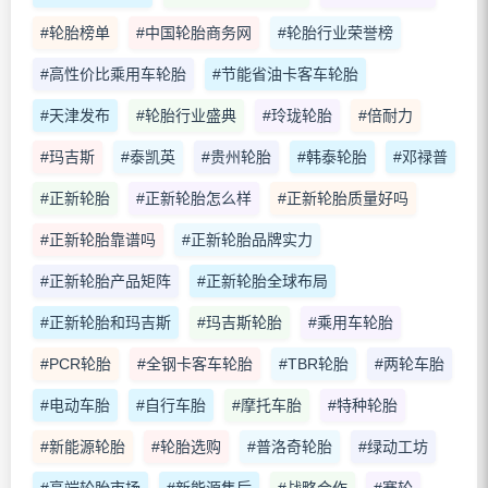
#轮胎榜单
#中国轮胎商务网
#轮胎行业荣誉榜
#高性价比乘用车轮胎
#节能省油卡客车轮胎
#天津发布
#轮胎行业盛典
#玲珑轮胎
#倍耐力
#玛吉斯
#泰凯英
#贵州轮胎
#韩泰轮胎
#邓禄普
#正新轮胎
#正新轮胎怎么样
#正新轮胎质量好吗
#正新轮胎靠谱吗
#正新轮胎品牌实力
#正新轮胎产品矩阵
#正新轮胎全球布局
#正新轮胎和玛吉斯
#玛吉斯轮胎
#乘用车轮胎
#PCR轮胎
#全钢卡客车轮胎
#TBR轮胎
#两轮车胎
#电动车胎
#自行车胎
#摩托车胎
#特种轮胎
#新能源轮胎
#轮胎选购
#普洛奇轮胎
#绿动工坊