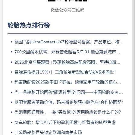
微信公众号二维码
轮胎热点排行榜
德国马牌UltraContact UX7轮胎型号档案：产品定位、核心技术、适用车型与使用场景
700公里藏地试驾：邓禄普敢越客R/T 01 能否兼顾城市与越野？
2026北京车展观察 | 玲珑轮胎高端配套亮眼，阿特拉斯助力智界V9领跑豪华MPV市场
巨胎寿命提升15%+！三角轮胎新型粘合防护技术问世
玛吉斯配套2025款丰田卡罗拉，读懂家用车轮胎的核心密码
当一条轮胎开始回答“能源转型”的问题——中国轮胎商务网解读赛轮全新一代商用车轮胎发布
以配套服务驱动价值，玛吉斯轮胎获小鹏汽车“合作协同奖”
当消费回归理性，一款“买得值”的家用胎应该是什么样的？
叉车轮胎：增长神话下的盈利困境与经营者的转型焦虑
非公路轮胎巨头锁定欧洲和南美市场