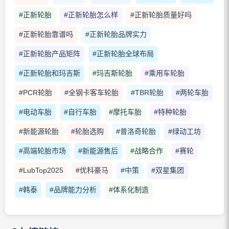
#正新轮胎
#正新轮胎怎么样
#正新轮胎质量好吗
#正新轮胎靠谱吗
#正新轮胎品牌实力
#正新轮胎产品矩阵
#正新轮胎全球布局
#正新轮胎和玛吉斯
#玛吉斯轮胎
#乘用车轮胎
#PCR轮胎
#全钢卡客车轮胎
#TBR轮胎
#两轮车胎
#电动车胎
#自行车胎
#摩托车胎
#特种轮胎
#新能源轮胎
#轮胎选购
#普洛奇轮胎
#绿动工坊
#高端轮胎市场
#新能源售后
#战略合作
#赛轮
#LubTop2025
#优科豪马
#中策
#双星集团
#韩泰
#品牌能力分析
#体系化制造