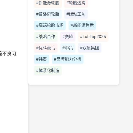
#新能源轮胎
#轮胎选购
#普洛奇轮胎
#绿动工坊
#高端轮胎市场
#新能源售后
#战略合作
#赛轮
#LubTop2025
#优科豪马
#中策
#双星集团
是不良习
#韩泰
#品牌能力分析
#体系化制造