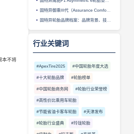
固特异鹰驰F1 Asymmetric 6轮胎型号档案：产品定位、核心技术、适用车型与使用场景
固特异御乘III代（Assurance ComfortTred）轮胎型号档案：产品定位、核心技术、适用车型与使用场景
固特异轮胎品牌档案：品牌背景、技术体系、主要产品系列与适用场景
行业关键词
根本不将
#ApexTire2025
#中国轮胎年度大选
#十大轮胎品牌
#轮胎榜单
#中国轮胎商务网
#轮胎行业荣誉榜
#高性价比乘用车轮胎
#节能省油卡客车轮胎
#天津发布
#轮胎行业盛典
#玲珑轮胎