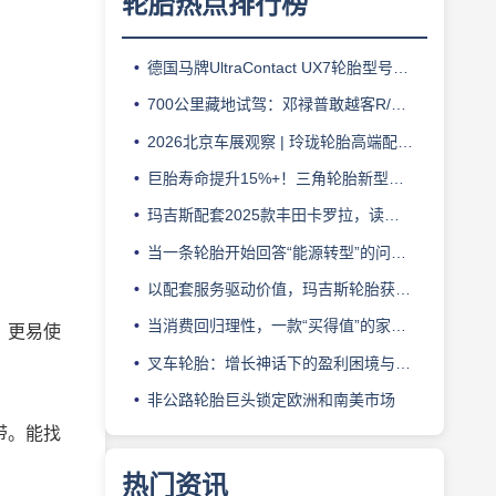
轮胎热点排行榜
德国马牌UltraContact UX7轮胎型号档案：产品定位、核心技术、适用车型与使用场景
700公里藏地试驾：邓禄普敢越客R/T 01 能否兼顾城市与越野？
2026北京车展观察 | 玲珑轮胎高端配套亮眼，阿特拉斯助力智界V9领跑豪华MPV市场
巨胎寿命提升15%+！三角轮胎新型粘合防护技术问世
玛吉斯配套2025款丰田卡罗拉，读懂家用车轮胎的核心密码
当一条轮胎开始回答“能源转型”的问题——中国轮胎商务网解读赛轮全新一代商用车轮胎发布
以配套服务驱动价值，玛吉斯轮胎获小鹏汽车“合作协同奖”
当消费回归理性，一款“买得值”的家用胎应该是什么样的？
，更易使
叉车轮胎：增长神话下的盈利困境与经营者的转型焦虑
非公路轮胎巨头锁定欧洲和南美市场
带。能找
热门资讯