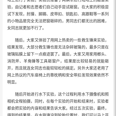
验，由记者和志愿者们自己动手尝试砸窗。在大家的积极尝
试下发现，肘撞、脚踢、皮带扣、钥匙扣、高跟鞋等一系列
的小物品是完全无法把窗砸碎的，男同志们都无比的困难，
女同志就更加不行了。
随后，大家又体验了用网上热卖的一些救生锤来实验，
结果发现，大部分救生锤也是无法杂碎玻璃的，最多只是在
玻璃贴膜上留下一点痕迹罢了。最后，大家又用家用榔头、
消防斧、羊角锤等工具砸窗户，结果是比较轻易的就能砸
开，而且就连女同志也能较轻松的搞定。另外大家还老用了
网上热议的汽车座椅上的靠枕柄和安全带扣发现效果依然不
明显。
随后开始进行水下实验，这个过程利用水下摄像机和照
相机全程拍摄，同时，在每个实验的开始和结束时，实验者
都会把实验的内容和结果告诉大家。经过五次实验，最终，
得到的结果是，在水刚淹没到轮胎位置时，我们可以马上开