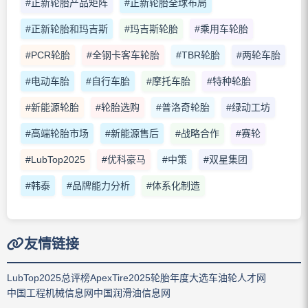
#正新轮胎产品矩阵
#正新轮胎全球布局
#正新轮胎和玛吉斯
#玛吉斯轮胎
#乘用车轮胎
#PCR轮胎
#全钢卡客车轮胎
#TBR轮胎
#两轮车胎
#电动车胎
#自行车胎
#摩托车胎
#特种轮胎
#新能源轮胎
#轮胎选购
#普洛奇轮胎
#绿动工坊
#高端轮胎市场
#新能源售后
#战略合作
#赛轮
#LubTop2025
#优科豪马
#中策
#双星集团
#韩泰
#品牌能力分析
#体系化制造
友情链接
LubTop2025总评榜
ApexTire2025轮胎年度大选
车油轮人才网
中国工程机械信息网
中国润滑油信息网