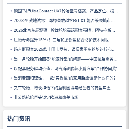
德国马牌UltraContact UX7轮胎型号档案：产品定位、核心技术、适用车型与使用场景
700公里藏地试驾：邓禄普敢越客R/T 01 能否兼顾城市与越野？
2026北京车展观察 | 玲珑轮胎高端配套亮眼，阿特拉斯助力智界V9领跑豪华MPV市场
巨胎寿命提升15%+！三角轮胎新型粘合防护技术问世
玛吉斯配套2025款丰田卡罗拉，读懂家用车轮胎的核心密码
当一条轮胎开始回答“能源转型”的问题——中国轮胎商务网解读赛轮全新一代商用车轮胎发布
以配套服务驱动价值，玛吉斯轮胎获小鹏汽车“合作协同奖”
当消费回归理性，一款“买得值”的家用胎应该是什么样的？
叉车轮胎：增长神话下的盈利困境与经营者的转型焦虑
非公路轮胎巨头锁定欧洲和南美市场
热门资讯