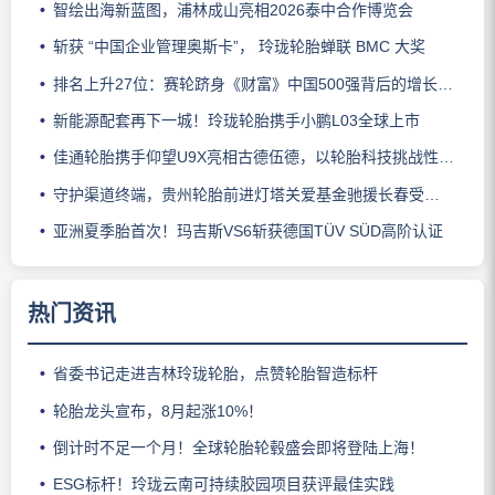
智绘出海新蓝图，浦林成山亮相2026泰中合作博览会
斩获 “中国企业管理奥斯卡”， 玲珑轮胎蝉联 BMC 大奖
排名上升27位：赛轮跻身《财富》中国500强背后的增长逻辑
新能源配套再下一城！玲珑轮胎携手小鹏L03全球上市
佳通轮胎携手仰望U9X亮相古德伍德，以轮胎科技挑战性能边界
守护渠道终端，贵州轮胎前进灯塔关爱基金驰援长春受灾门店
亚洲夏季胎首次！玛吉斯VS6斩获德国TÜV SÜD高阶认证
热门资讯
省委书记走进吉林玲珑轮胎，点赞轮胎智造标杆
轮胎龙头宣布，8月起涨10%！
倒计时不足一个月！全球轮胎轮毂盛会即将登陆上海！
ESG标杆！玲珑云南可持续胶园项目获评最佳实践