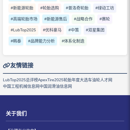
#新能源轮胎
#轮胎选购
#普洛奇轮胎
#绿动工坊
#高端轮胎市场
#新能源售后
#战略合作
#赛轮
#LubTop2025
#优科豪马
#中策
#双星集团
#韩泰
#品牌能力分析
#体系化制造
友情链接
LubTop2025总评榜
ApexTire2025轮胎年度大选
车油轮人才网
中国工程机械信息网
中国润滑油信息网
关于我们