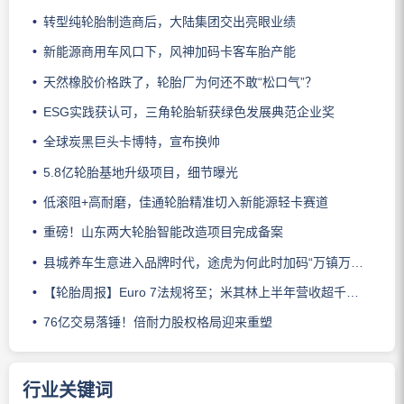
转型纯轮胎制造商后，大陆集团交出亮眼业绩
新能源商用车风口下，风神加码卡客车胎产能
天然橡胶价格跌了，轮胎厂为何还不敢“松口气”？
ESG实践获认可，三角轮胎斩获绿色发展典范企业奖
全球炭黑巨头卡博特，宣布换帅
5.8亿轮胎基地升级项目，细节曝光
低滚阻+高耐磨，佳通轮胎精准切入新能源轻卡赛道
重磅！山东两大轮胎智能改造项目完成备案
县城养车生意进入品牌时代，途虎为何此时加码“万镇万店”？
【轮胎周报】Euro 7法规将至；米其林上半年营收超千亿；倍耐力上半年盈利稳增；龙星炭黑斩获欧洲近万吨订单
76亿交易落锤！倍耐力股权格局迎来重塑
行业关键词