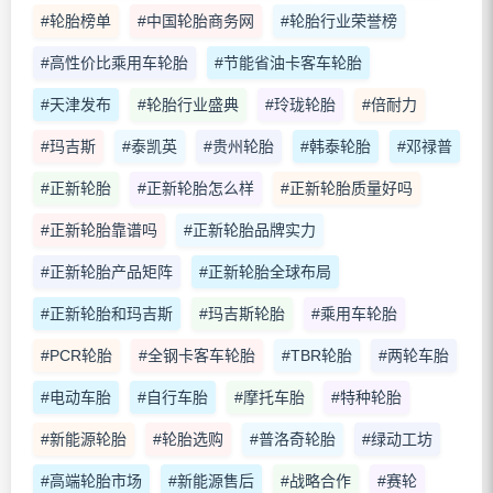
#轮胎榜单
#中国轮胎商务网
#轮胎行业荣誉榜
#高性价比乘用车轮胎
#节能省油卡客车轮胎
#天津发布
#轮胎行业盛典
#玲珑轮胎
#倍耐力
#玛吉斯
#泰凯英
#贵州轮胎
#韩泰轮胎
#邓禄普
#正新轮胎
#正新轮胎怎么样
#正新轮胎质量好吗
#正新轮胎靠谱吗
#正新轮胎品牌实力
#正新轮胎产品矩阵
#正新轮胎全球布局
#正新轮胎和玛吉斯
#玛吉斯轮胎
#乘用车轮胎
#PCR轮胎
#全钢卡客车轮胎
#TBR轮胎
#两轮车胎
#电动车胎
#自行车胎
#摩托车胎
#特种轮胎
#新能源轮胎
#轮胎选购
#普洛奇轮胎
#绿动工坊
#高端轮胎市场
#新能源售后
#战略合作
#赛轮