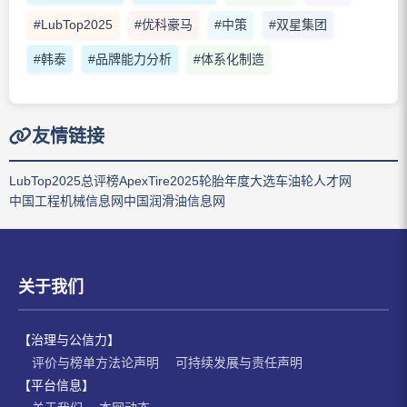
#LubTop2025
#优科豪马
#中策
#双星集团
#韩泰
#品牌能力分析
#体系化制造
友情链接
LubTop2025总评榜
ApexTire2025轮胎年度大选
车油轮人才网
中国工程机械信息网
中国润滑油信息网
关于我们
【治理与公信力】
评价与榜单方法论声明
可持续发展与责任声明
【平台信息】