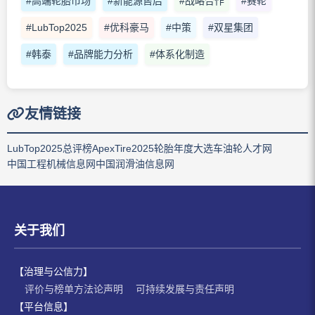
#高端轮胎市场
#新能源售后
#战略合作
#赛轮
#LubTop2025
#优科豪马
#中策
#双星集团
#韩泰
#品牌能力分析
#体系化制造
友情链接
LubTop2025总评榜
ApexTire2025轮胎年度大选
车油轮人才网
中国工程机械信息网
中国润滑油信息网
关于我们
【治理与公信力】
评价与榜单方法论声明
可持续发展与责任声明
【平台信息】