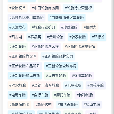
#轮胎榜单
#中国轮胎商务网
#轮胎行业荣誉榜
#高性价比乘用车轮胎
#节能省油卡客车轮胎
#天津发布
#轮胎行业盛典
#玲珑轮胎
#倍耐力
#玛吉斯
#泰凯英
#贵州轮胎
#韩泰轮胎
#邓禄普
#正新轮胎
#正新轮胎怎么样
#正新轮胎质量好吗
#正新轮胎靠谱吗
#正新轮胎品牌实力
#正新轮胎产品矩阵
#正新轮胎全球布局
#正新轮胎和玛吉斯
#玛吉斯轮胎
#乘用车轮胎
#PCR轮胎
#全钢卡客车轮胎
#TBR轮胎
#两轮车胎
#电动车胎
#自行车胎
#摩托车胎
#特种轮胎
#新能源轮胎
#轮胎选购
#普洛奇轮胎
#绿动工坊