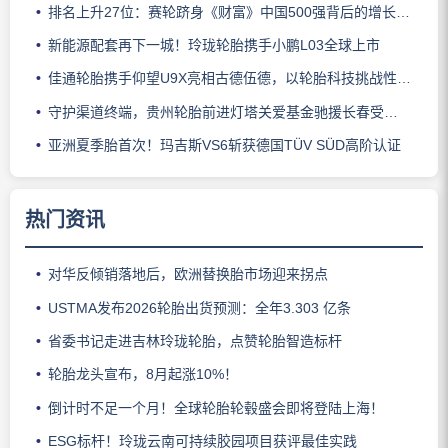
排名上升27位：赛轮跻身《财富》中国500强背后的增长逻辑
新能源配套再下一城！玲珑轮胎携手小鹏L03全球上市
佳通轮胎携手仰望U9X亮相古德伍德，以轮胎科技挑战性能边界
守护渠道终端，贵州轮胎前进灯塔关爱基金驰援长春受灾门店
亚洲夏季胎首次！玛吉斯VS6斩获德国TÜV SÜD高阶认证
热门资讯
对华反倾销落地后，欧洲替换胎市场迎来拐点
USTMA发布2026轮胎出货预测：全年3.303 亿条
省委书记走进吉林玲珑轮胎，点赞轮胎智造标杆
轮胎龙头宣布，8月起涨10%！
倒计时不足一个月！全球轮胎轮毂盛会即将登陆上海！
ESG标杆！玲珑云南可持续胶园项目获评最佳实践