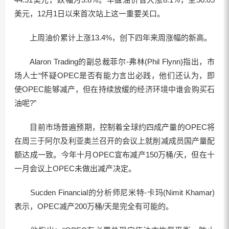
美元，12月1日以来首次站上这一重要关口。
上周油价累计上涨13.4%，创下四年来周涨幅的新高。
Alaron Trading的副总裁菲尔-弗林(Phil Flynn)指出，市
场人士“怀疑OPEC是否有能力言岀必践，他们还认为，即
使OPEC能够减产，但在持续放缓的经济环境中谁会购买石
油呢?”
目前市场普遍预期，控制着全球约四成产量的OPEC将
在周三于阿尔及利亚奥兰召开的会议上就削减成员国产量配
额达成一致。今年十月OPEC宣布减产150万桶/天，但在十
一月会议上OPEC未做出减产决定。
Sucden Financial的分析师尼米特-卡玛(Nimit Khamar)
表示，OPEC减产200万桶/天是完全有可能的。