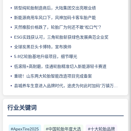
转型纯轮胎制造商后，大陆集团交出亮眼业绩
新能源商用车风口下，风神加码卡客车胎产能
天然橡胶价格跌了，轮胎厂为何还不敢“松口气”？
ESG实践获认可，三角轮胎斩获绿色发展典范企业奖
全球炭黑巨头卡博特，宣布换帅
5.8亿轮胎基地升级项目，细节曝光
低滚阻+高耐磨，佳通轮胎精准切入新能源轻卡赛道
重磅！山东两大轮胎智能改造项目完成备案
县城养车生意进入品牌时代，途虎为何此时加码“万镇万店”？
行业关键词
#ApexTire2025
#中国轮胎年度大选
#十大轮胎品牌