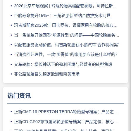
2026北京车展观察 | 玲珑轮胎高端配套亮眼，阿特拉斯助力智界V9领跑豪华MPV市场
巨胎寿命提升15%+！三角轮胎新型粘合防护技术问世
玛吉斯配套2025款丰田卡罗拉，读懂家用车轮胎的核心密码
当一条轮胎开始回答“能源转型”的问题——中国轮胎商务网解读赛轮全新一代商用车轮胎发布
以配套服务驱动价值，玛吉斯轮胎获小鹏汽车“合作协同奖”
当消费回归理性，一款“买得值”的家用胎应该是什么样的？
叉车轮胎：增长神话下的盈利困境与经营者的转型焦虑
非公路轮胎巨头锁定欧洲和南美市场
热门资讯
正新CMT-16 PRESTON TERRA轮胎型号档案：产品定位、核心技术、适用车型与使用场景
正新CD-GP02都市游龙轮胎型号档案：产品定位、核心技术、适用车型与使用场景