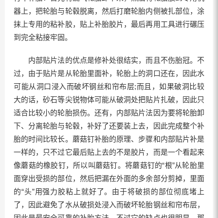
器上，把轮胎与轮毂脱离，然后打磨轮胎内侧被扎部位，涂
抹上专用的粘补胶，贴上补胎胶片，最后再用工具进行碾压
到完全粘接牢固。
内部贴片法的优点是修补处很结实，而且不伤胎冠。不
过，由于贴片是从轮胎里面补，轮胎上的洞口还在，因此水
可能从洞口浸入而破坏钢丝和帘布层;而且，如果破洞比较
大的话，砂石等尖锐物体可能从破洞处把贴片扎破，因此只
适合比较小的轮胎损伤。还有，内部贴片法因为要将轮胎卸
下、分离轮胎与轮毂，补好了还要装上去，因此完成整个补
胎的时间比较长。蘑菇钉补胎的原理、步骤和内部贴片补是
一样的，只不过它最后贴上去的不是胶片，而是一个看起来
像蘑菇的橡胶钉，所以叫蘑菇钉。将蘑菇钉的“根”从轮胎里
面穿出受损的部位，然后把漏在外面的多余部分剪掉，里面
的“头”用强力胶粘上就好了。由于将破损的部位彻底堵上
了，因此避免了水从破损处浸入而破坏轮胎钢丝和帘布层，
因此是最安全可靠的补胎方法。不过它的缺点也很明显，那