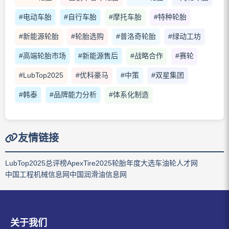
#电动车胎
#自行车胎
#摩托车胎
#特种轮胎
#新能源轮胎
#轮胎选购
#普洛奇轮胎
#绿动工坊
#高端轮胎市场
#新能源售后
#战略合作
#赛轮
#LubTop2025
#优科豪马
#中策
#双星集团
#韩泰
#品牌能力分析
#体系化制造
友情链接
LubTop2025总评榜
ApexTire2025轮胎年度大选
车油轮人才网
中国工程机械信息网
中国润滑油信息网
关于我们