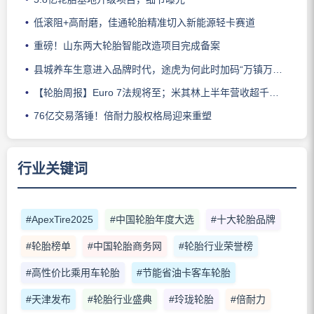
低滚阻+高耐磨，佳通轮胎精准切入新能源轻卡赛道
重磅！山东两大轮胎智能改造项目完成备案
县城养车生意进入品牌时代，途虎为何此时加码“万镇万店”？
【轮胎周报】Euro 7法规将至；米其林上半年营收超千亿；倍耐力上半年盈利稳增；龙星炭黑斩获欧洲近万吨订单
76亿交易落锤！倍耐力股权格局迎来重塑
行业关键词
#ApexTire2025
#中国轮胎年度大选
#十大轮胎品牌
#轮胎榜单
#中国轮胎商务网
#轮胎行业荣誉榜
#高性价比乘用车轮胎
#节能省油卡客车轮胎
#天津发布
#轮胎行业盛典
#玲珑轮胎
#倍耐力