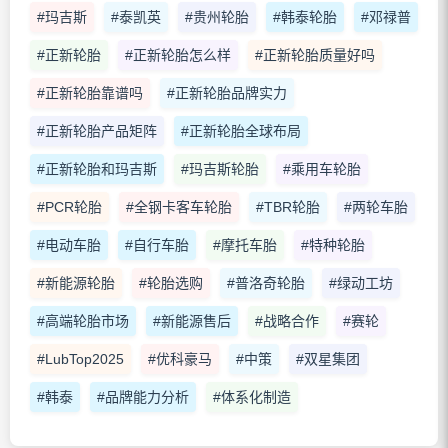
#玛吉斯
#泰凯英
#贵州轮胎
#韩泰轮胎
#邓禄普
#正新轮胎
#正新轮胎怎么样
#正新轮胎质量好吗
#正新轮胎靠谱吗
#正新轮胎品牌实力
#正新轮胎产品矩阵
#正新轮胎全球布局
#正新轮胎和玛吉斯
#玛吉斯轮胎
#乘用车轮胎
#PCR轮胎
#全钢卡客车轮胎
#TBR轮胎
#两轮车胎
#电动车胎
#自行车胎
#摩托车胎
#特种轮胎
#新能源轮胎
#轮胎选购
#普洛奇轮胎
#绿动工坊
#高端轮胎市场
#新能源售后
#战略合作
#赛轮
#LubTop2025
#优科豪马
#中策
#双星集团
#韩泰
#品牌能力分析
#体系化制造