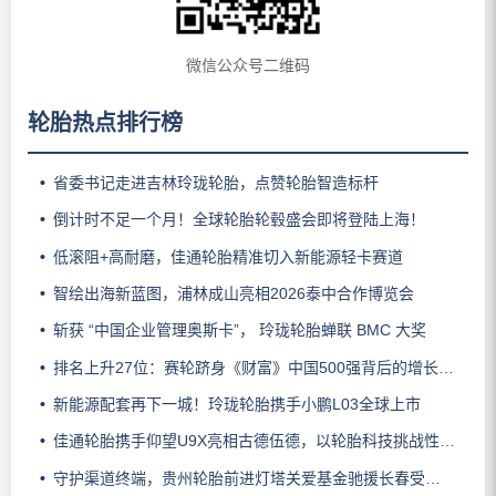
微信公众号二维码
轮胎热点排行榜
省委书记走进吉林玲珑轮胎，点赞轮胎智造标杆
倒计时不足一个月！全球轮胎轮毂盛会即将登陆上海！
低滚阻+高耐磨，佳通轮胎精准切入新能源轻卡赛道
智绘出海新蓝图，浦林成山亮相2026泰中合作博览会
斩获 “中国企业管理奥斯卡”， 玲珑轮胎蝉联 BMC 大奖
排名上升27位：赛轮跻身《财富》中国500强背后的增长逻辑
新能源配套再下一城！玲珑轮胎携手小鹏L03全球上市
佳通轮胎携手仰望U9X亮相古德伍德，以轮胎科技挑战性能边界
守护渠道终端，贵州轮胎前进灯塔关爱基金驰援长春受灾门店