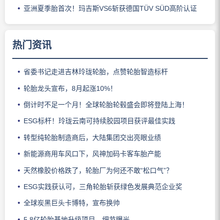
亚洲夏季胎首次！玛吉斯VS6斩获德国TÜV SÜD高阶认证
热门资讯
省委书记走进吉林玲珑轮胎，点赞轮胎智造标杆
轮胎龙头宣布，8月起涨10%！
倒计时不足一个月！全球轮胎轮毂盛会即将登陆上海！
ESG标杆！玲珑云南可持续胶园项目获评最佳实践
转型纯轮胎制造商后，大陆集团交出亮眼业绩
新能源商用车风口下，风神加码卡客车胎产能
天然橡胶价格跌了，轮胎厂为何还不敢“松口气”？
ESG实践获认可，三角轮胎斩获绿色发展典范企业奖
全球炭黑巨头卡博特，宣布换帅
5.8亿轮胎基地升级项目，细节曝光