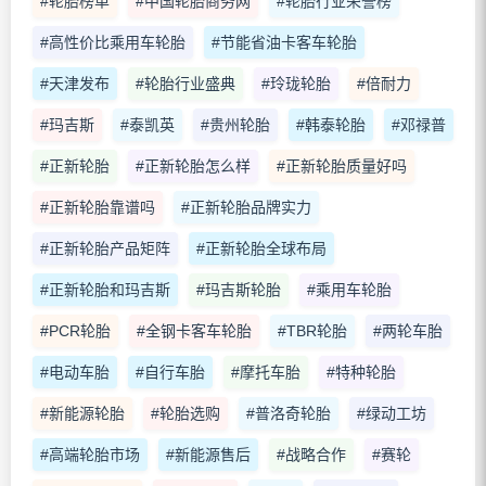
#轮胎榜单
#中国轮胎商务网
#轮胎行业荣誉榜
#高性价比乘用车轮胎
#节能省油卡客车轮胎
#天津发布
#轮胎行业盛典
#玲珑轮胎
#倍耐力
#玛吉斯
#泰凯英
#贵州轮胎
#韩泰轮胎
#邓禄普
#正新轮胎
#正新轮胎怎么样
#正新轮胎质量好吗
#正新轮胎靠谱吗
#正新轮胎品牌实力
#正新轮胎产品矩阵
#正新轮胎全球布局
#正新轮胎和玛吉斯
#玛吉斯轮胎
#乘用车轮胎
#PCR轮胎
#全钢卡客车轮胎
#TBR轮胎
#两轮车胎
#电动车胎
#自行车胎
#摩托车胎
#特种轮胎
#新能源轮胎
#轮胎选购
#普洛奇轮胎
#绿动工坊
#高端轮胎市场
#新能源售后
#战略合作
#赛轮