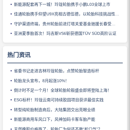
新能源配套再下一城！玲珑轮胎携手小鹏L03全球上市
佳通轮胎携手仰望U9X亮相古德伍德，以轮胎科技挑战性能边界
守护渠道终端，贵州轮胎前进灯塔关爱基金驰援长春受灾门店
亚洲夏季胎首次！玛吉斯VS6斩获德国TÜV SÜD高阶认证
热门资讯
省委书记走进吉林玲珑轮胎，点赞轮胎智造标杆
轮胎龙头宣布，8月起涨10%！
倒计时不足一个月！全球轮胎轮毂盛会即将登陆上海！
ESG标杆！玲珑云南可持续胶园项目获评最佳实践
转型纯轮胎制造商后，大陆集团交出亮眼业绩
新能源商用车风口下，风神加码卡客车胎产能
天然橡胶价格跌了，轮胎厂为何还不敢“松口气”？