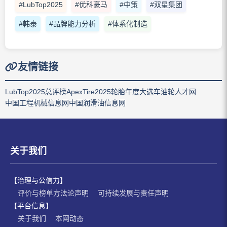
#LubTop2025
#优科豪马
#中策
#双星集团
#韩泰
#品牌能力分析
#体系化制造
友情链接
LubTop2025总评榜
ApexTire2025轮胎年度大选
车油轮人才网
中国工程机械信息网
中国润滑油信息网
关于我们
【治理与公信力】
评价与榜单方法论声明
可持续发展与责任声明
【平台信息】
关于我们
本网动态