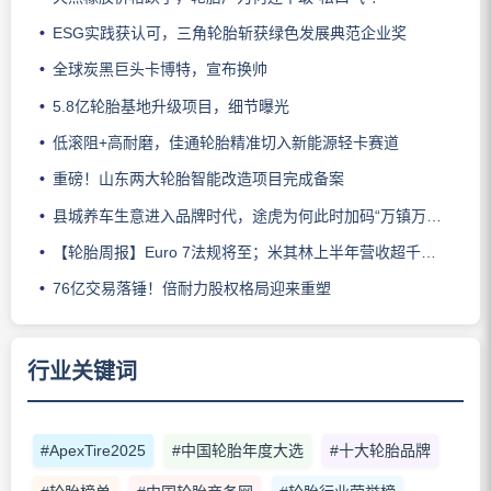
ESG实践获认可，三角轮胎斩获绿色发展典范企业奖
全球炭黑巨头卡博特，宣布换帅
5.8亿轮胎基地升级项目，细节曝光
低滚阻+高耐磨，佳通轮胎精准切入新能源轻卡赛道
重磅！山东两大轮胎智能改造项目完成备案
县城养车生意进入品牌时代，途虎为何此时加码“万镇万店”？
【轮胎周报】Euro 7法规将至；米其林上半年营收超千亿；倍耐力上半年盈利稳增；龙星炭黑斩获欧洲近万吨订单
76亿交易落锤！倍耐力股权格局迎来重塑
行业关键词
#ApexTire2025
#中国轮胎年度大选
#十大轮胎品牌