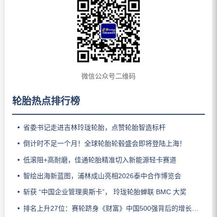
微信公众号二维码
轮胎热点排行榜
省委书记走进吉林玲珑轮胎，点赞轮胎智造标杆
倒计时不足一个月！全球轮胎轮毂盛会即将登陆上海！
低滚阻+高耐磨，佳通轮胎精准切入新能源轻卡赛道
智绘出海新蓝图，浦林成山亮相2026泰中合作博览会
斩获 “中国企业管理奥斯卡”， 玲珑轮胎蝉联 BMC 大奖
排名上升27位：赛轮跻身《财富》中国500强背后的增长逻辑