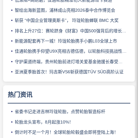
智绘出海新蓝图，浦林成山亮相2026泰中合作博览会
斩获 “中国企业管理奥斯卡”， 玲珑轮胎蝉联 BMC 大奖
排名上升27位：赛轮跻身《财富》中国500强背后的增长逻辑
新能源配套再下一城！玲珑轮胎携手小鹏L03全球上市
佳通轮胎携手仰望U9X亮相古德伍德，以轮胎科技挑战性能边界
守护渠道终端，贵州轮胎前进灯塔关爱基金驰援长春受灾门店
亚洲夏季胎首次！玛吉斯VS6斩获德国TÜV SÜD高阶认证
热门资讯
省委书记走进吉林玲珑轮胎，点赞轮胎智造标杆
轮胎龙头宣布，8月起涨10%！
倒计时不足一个月！全球轮胎轮毂盛会即将登陆上海！