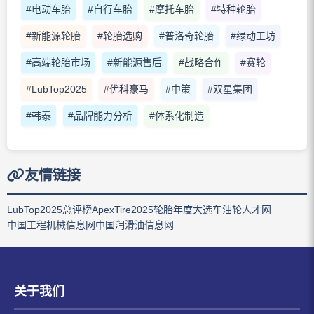
#电动车胎
#自行车胎
#摩托车胎
#特种轮胎
#新能源轮胎
#轮胎选购
#普洛奇轮胎
#绿动工坊
#高端轮胎市场
#新能源售后
#战略合作
#赛轮
#LubTop2025
#优科豪马
#中策
#双星集团
#韩泰
#品牌能力分析
#体系化制造
友情链接
LubTop2025总评榜
ApexTire2025轮胎年度大选
车油轮人才网
中国工程机械信息网
中国润滑油信息网
关于我们