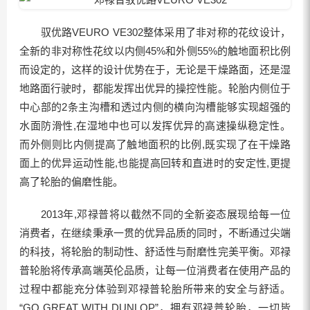
驭优路VEURO VE302整体采用了非对称的花纹设计，
全新的非对称性花纹以内侧45%和外侧55%的触地面积比例
而设定的，这样的设计优势在于，无论是干燥路面，还是湿
地路面行驶时，都能发挥出优异的操控性能。轮胎内侧位于
中心部的2条主沟槽和透过内侧的横向沟槽能够实现超强的
水面防滑性,在湿地中也可以发挥优异的高速操纵稳定性。
而外侧则比内侧提高了触地面积的比例,既实现了在干燥路
面上的优异运动性能,也能提高回转和直进时的安定性,更提
高了轮胎的偏磨性能。
2013年,邓禄普将以截然不同的全新姿态展现给每一位
消费者，在继续秉承一贯的优异品质的同时，不断通过尖端
的科技，将轮胎的制动性、舒适性与耐磨性完美平衡。邓禄
普轮胎将传承高端英伦品质，让每一位消费者在使用产品的
过程中都能充分体验到邓禄普轮胎所带来的安全与舒适。
“GO GREAT WITH DUNLOP”，拥有邓禄普轮胎，一切皆