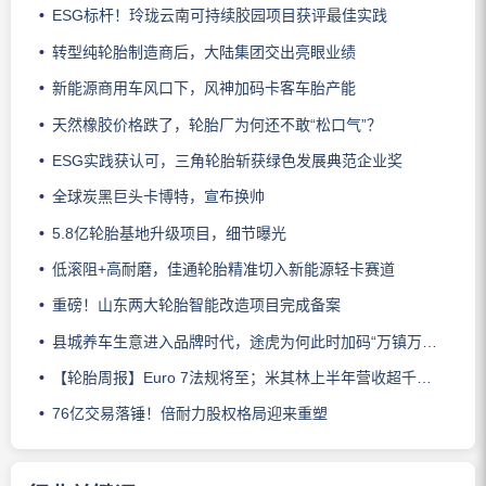
ESG标杆！玲珑云南可持续胶园项目获评最佳实践
转型纯轮胎制造商后，大陆集团交出亮眼业绩
新能源商用车风口下，风神加码卡客车胎产能
天然橡胶价格跌了，轮胎厂为何还不敢“松口气”？
ESG实践获认可，三角轮胎斩获绿色发展典范企业奖
全球炭黑巨头卡博特，宣布换帅
5.8亿轮胎基地升级项目，细节曝光
低滚阻+高耐磨，佳通轮胎精准切入新能源轻卡赛道
重磅！山东两大轮胎智能改造项目完成备案
县城养车生意进入品牌时代，途虎为何此时加码“万镇万店”？
【轮胎周报】Euro 7法规将至；米其林上半年营收超千亿；倍耐力上半年盈利稳增；龙星炭黑斩获欧洲近万吨订单
76亿交易落锤！倍耐力股权格局迎来重塑