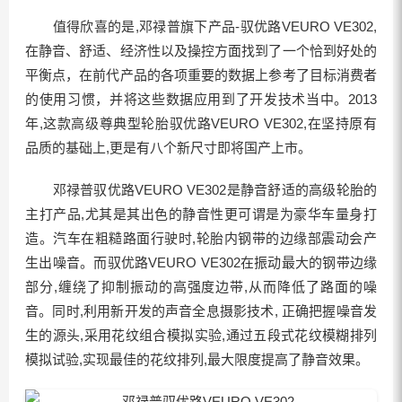
值得欣喜的是,邓禄普旗下产品-驭优路VEURO VE302,
在静音、舒适、经济性以及操控方面找到了一个恰到好处的
平衡点，在前代产品的各项重要的数据上参考了目标消费者
的使用习惯，并将这些数据应用到了开发技术当中。2013
年,这款高级尊典型轮胎驭优路VEURO VE302,在坚持原有
品质的基础上,更是有八个新尺寸即将国产上市。
邓禄普驭优路VEURO VE302是静音舒适的高级轮胎的
主打产品,尤其是其出色的静音性更可谓是为豪华车量身打
造。汽车在粗糙路面行驶时,轮胎内钢带的边缘部震动会产
生出噪音。而驭优路VEURO VE302在振动最大的钢带边缘
部分,缠绕了抑制振动的高强度边带,从而降低了路面的噪
音。同时,利用新开发的声音全息摄影技术, 正确把握噪音发
生的源头,采用花纹组合模拟实验,通过五段式花纹模糊排列
模拟试验,实现最佳的花纹排列,最大限度提高了静音效果。