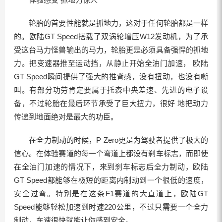
轮胎的首要性能就是抓地力，这对于任何轮胎都是一样
的。欧陆GT Speed搭载了双涡轮增压W12发动机，为了承
受这台马力怪兽输出的马力，轮胎更是必须具备强悍的抓地
力。把变速器推至运动挡，从静止开始全油门加速， 欧陆
GT Speed瞬间提供了强大的推背感，没有扭动，也没有嘶
叫。有部分功劳肯定要属于托森中央差速、先进的电子设
备，不过轮胎在最后环节承受了巨大扭力，很好 地把动力
传递到地面绝对是最大的功臣。
在全力制动的时候，P Zero更是为驾驶者提供了极大的
信心。在体验赛道的每一个弯道上都设有刹车标志，而即使
在全油门加速的情况下，来到刹车标志后全力制动，欧陆
GT Speed都能够在极短的距离内制动到一个很低的速度，
安全过弯。特别是在这条F1赛道的大直道上，欧陆GT
Speed能够轻松加速到时速220公里，不过只需要一个全力
制动，车速很快就能让你感到安全。