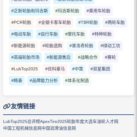
#正新轮胎和玛吉斯
#玛吉斯轮胎
#乘用车轮胎
#PCR轮胎
#全钢卡客车轮胎
#TBR轮胎
#两轮车胎
#电动车胎
#自行车胎
#摩托车胎
#特种轮胎
#新能源轮胎
#轮胎选购
#普洛奇轮胎
#绿动工坊
#高端轮胎市场
#新能源售后
#战略合作
#赛轮
#LubTop2025
#优科豪马
#中策
#双星集团
#韩泰
#品牌能力分析
#体系化制造
友情链接
LubTop2025总评榜
ApexTire2025轮胎年度大选
车油轮人才网
中国工程机械信息网
中国润滑油信息网