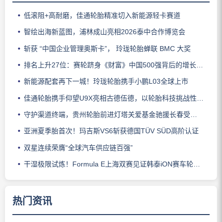
低滚阻+高耐磨，佳通轮胎精准切入新能源轻卡赛道
智绘出海新蓝图，浦林成山亮相2026泰中合作博览会
斩获 “中国企业管理奥斯卡”， 玲珑轮胎蝉联 BMC 大奖
排名上升27位：赛轮跻身《财富》中国500强背后的增长逻辑
新能源配套再下一城！玲珑轮胎携手小鹏L03全球上市
佳通轮胎携手仰望U9X亮相古德伍德，以轮胎科技挑战性能边界
守护渠道终端，贵州轮胎前进灯塔关爱基金驰援长春受灾门店
亚洲夏季胎首次！玛吉斯VS6斩获德国TÜV SÜD高阶认证
双星连续荣膺“全球汽车供应链百强”
干湿极限试炼！Formula E上海双赛见证韩泰iON赛车轮胎硬核实力
热门资讯