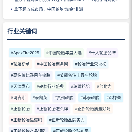
拿下超五成市场，中国轮胎“淘金”非洲
行业关键词
#ApexTire2025
#中国轮胎年度大选
#十大轮胎品牌
#轮胎榜单
#中国轮胎商务网
#轮胎行业荣誉榜
#高性价比乘用车轮胎
#节能省油卡客车轮胎
#天津发布
#轮胎行业盛典
#玲珑轮胎
#倍耐力
#玛吉斯
#泰凯英
#贵州轮胎
#韩泰轮胎
#邓禄普
#正新轮胎
#正新轮胎怎么样
#正新轮胎质量好吗
#正新轮胎靠谱吗
#正新轮胎品牌实力
#正新轮胎产品矩阵
#正新轮胎全球布局