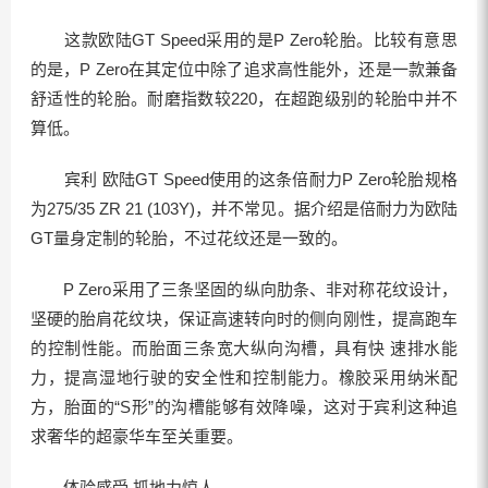
这款欧陆GT Speed采用的是P Zero轮胎。比较有意思
的是，P Zero在其定位中除了追求高性能外，还是一款兼备
舒适性的轮胎。耐磨指数较220，在超跑级别的轮胎中并不
算低。
宾利 欧陆GT Speed使用的这条倍耐力P Zero轮胎规格
为275/35 ZR 21 (103Y)，并不常见。据介绍是倍耐力为欧陆
GT量身定制的轮胎，不过花纹还是一致的。
P Zero采用了三条坚固的纵向肋条、非对称花纹设计，
坚硬的胎肩花纹块，保证高速转向时的侧向刚性，提高跑车
的控制性能。而胎面三条宽大纵向沟槽，具有快 速排水能
力，提高湿地行驶的安全性和控制能力。橡胶采用纳米配
方，胎面的“S形”的沟槽能够有效降噪，这对于宾利这种追
求奢华的超豪华车至关重要。
体验感受 抓地力惊人