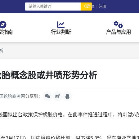
登录
|
注册
型指南
行业判断
产品与应用
析
国轮胎概念股或井喷形势分析
国轮胎商务网
分享到：
国拟出台政策保护橡胶价格。在此事件推进过程中，将刺激A
至3月17日)，国内橡胶价格比前一周下降5.3%。受东南亚产地