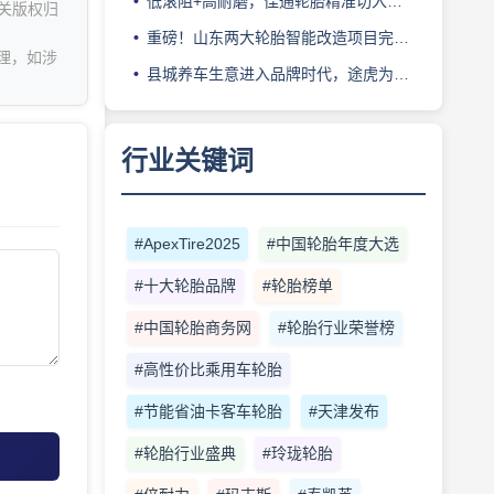
低滚阻+高耐磨，佳通轮胎精准切入新能源轻卡赛道
关版权归
重磅！山东两大轮胎智能改造项目完成备案
理，如涉
县城养车生意进入品牌时代，途虎为何此时加码“万镇万店”？
行业关键词
#ApexTire2025
#中国轮胎年度大选
#十大轮胎品牌
#轮胎榜单
#中国轮胎商务网
#轮胎行业荣誉榜
#高性价比乘用车轮胎
#节能省油卡客车轮胎
#天津发布
#轮胎行业盛典
#玲珑轮胎