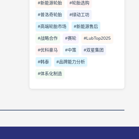
#新能源轮胎
#轮胎选购
#普洛奇轮胎
#绿动工坊
#高端轮胎市场
#新能源售后
#战略合作
#赛轮
#LubTop2025
#优科豪马
#中策
#双星集团
#韩泰
#品牌能力分析
#体系化制造