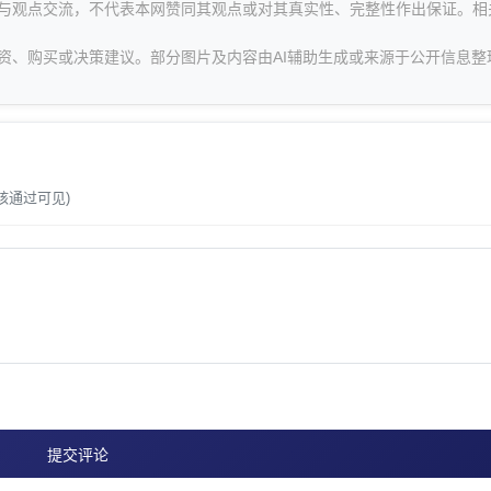
息与观点交流，不代表本网赞同其观点或对其真实性、完整性作出保证。相
资、购买或决策建议。部分图片及内容由AI辅助生成或来源于公开信息整
。
核通过可见)
提交评论