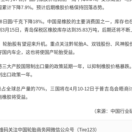
累计下降7.9%。预计后期橡胶价格保持回落态势。
8日圆/千克下降18%。中国是橡胶的主要消费国之一，库存也
月15日，青岛保税区橡胶库存达到35.83万吨，后期还将不断
轮胎股有望迎来升机。重点关注黔轮胎A、双钱股份、风神股
好国内车企，这也将使国产轮胎受益。
三大产胶国限制出口量的政策延期一年，以抑制橡胶价格暴跌
制出口政策一年。
球总产量的70%，三国将在4月10-12日于普吉岛会晤商
南橡胶将受益。
（来源：中国行业
码关注中国轮胎商务网微信公众号（Tire123）