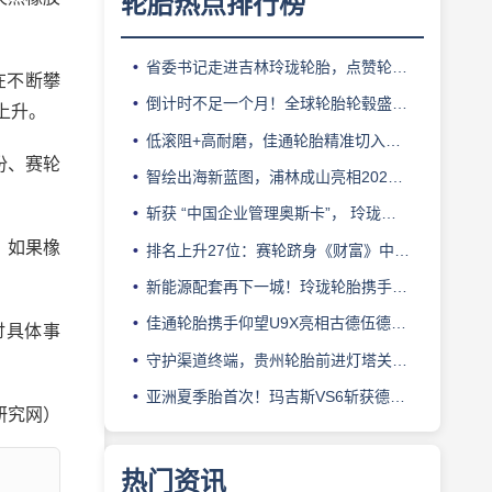
轮胎热点排行榜
省委书记走进吉林玲珑轮胎，点赞轮胎智造标杆
在不断攀
倒计时不足一个月！全球轮胎轮毂盛会即将登陆上海！
上升。
低滚阻+高耐磨，佳通轮胎精准切入新能源轻卡赛道
份、赛轮
智绘出海新蓝图，浦林成山亮相2026泰中合作博览会
斩获 “中国企业管理奥斯卡”， 玲珑轮胎蝉联 BMC 大奖
。如果橡
排名上升27位：赛轮跻身《财富》中国500强背后的增长逻辑
新能源配套再下一城！玲珑轮胎携手小鹏L03全球上市
佳通轮胎携手仰望U9X亮相古德伍德，以轮胎科技挑战性能边界
讨具体事
守护渠道终端，贵州轮胎前进灯塔关爱基金驰援长春受灾门店
亚洲夏季胎首次！玛吉斯VS6斩获德国TÜV SÜD高阶认证
研究网）
热门资讯