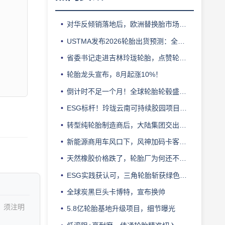
对华反倾销落地后，欧洲替换胎市场迎来拐点
USTMA发布2026轮胎出货预测：全年3.303 亿条
省委书记走进吉林玲珑轮胎，点赞轮胎智造标杆
轮胎龙头宣布，8月起涨10%！
倒计时不足一个月！全球轮胎轮毂盛会即将登陆上海！
ESG标杆！玲珑云南可持续胶园项目获评最佳实践
转型纯轮胎制造商后，大陆集团交出亮眼业绩
新能源商用车风口下，风神加码卡客车胎产能
天然橡胶价格跌了，轮胎厂为何还不敢“松口气”？
ESG实践获认可，三角轮胎斩获绿色发展典范企业奖
全球炭黑巨头卡博特，宣布换帅
，须注明
5.8亿轮胎基地升级项目，细节曝光