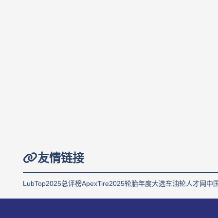
友情链接
LubTop2025总评榜
ApexTire2025轮胎年度大选
车油轮人才网
中