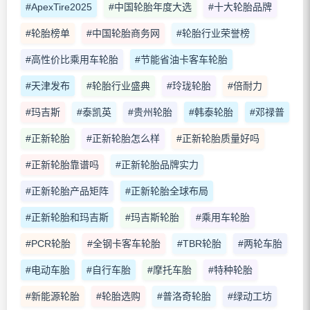
#ApexTire2025
#中国轮胎年度大选
#十大轮胎品牌
#轮胎榜单
#中国轮胎商务网
#轮胎行业荣誉榜
#高性价比乘用车轮胎
#节能省油卡客车轮胎
#天津发布
#轮胎行业盛典
#玲珑轮胎
#倍耐力
#玛吉斯
#泰凯英
#贵州轮胎
#韩泰轮胎
#邓禄普
#正新轮胎
#正新轮胎怎么样
#正新轮胎质量好吗
#正新轮胎靠谱吗
#正新轮胎品牌实力
#正新轮胎产品矩阵
#正新轮胎全球布局
#正新轮胎和玛吉斯
#玛吉斯轮胎
#乘用车轮胎
#PCR轮胎
#全钢卡客车轮胎
#TBR轮胎
#两轮车胎
#电动车胎
#自行车胎
#摩托车胎
#特种轮胎
#新能源轮胎
#轮胎选购
#普洛奇轮胎
#绿动工坊