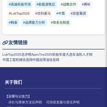
#高端轮胎市场
#新能源售后
#战略合作
#赛轮
#LubTop2025
#优科豪马
#中策
#双星集团
#韩泰
#品牌能力分析
#体系化制造
友情链接
LubTop2025总评榜
ApexTire2025轮胎年度大选
车油轮人才网
中国工程机械信息网
中国润滑油信息网
关于我们
【治理与公信力】
评价与榜单方法论声明
可持续发展与责任声明