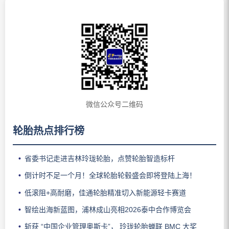
微信公众号二维码
轮胎热点排行榜
省委书记走进吉林玲珑轮胎，点赞轮胎智造标杆
倒计时不足一个月！全球轮胎轮毂盛会即将登陆上海！
低滚阻+高耐磨，佳通轮胎精准切入新能源轻卡赛道
智绘出海新蓝图，浦林成山亮相2026泰中合作博览会
斩获 “中国企业管理奥斯卡”， 玲珑轮胎蝉联 BMC 大奖