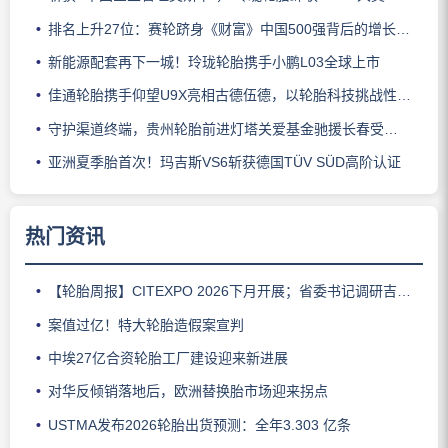
排名上升27位：赛轮跻身《财富》中国500强背后的增长逻辑
新能源配套再下一城！玲珑轮胎携手小鹏L03全球上市
佳通轮胎携手仰望U9X亮相古德伍德，以轮胎科技挑战性能边界
守护渠道终端，贵州轮胎前进灯塔关爱基金驰援长春受灾门店
亚洲夏季胎首次！玛吉斯VS6斩获德国TÜV SÜD高阶认证
热门资讯
【轮胎周报】CITEXPO 2026下月开展；省委书记调研吉林玲珑；佳通推出新能源轻卡轮胎；三角轮胎斩获大奖；中策宣布涨价
案值过亿！特大轮胎造假案宣判
中埃27亿合资轮胎工厂建设迎来新进展
对华反倾销落地后，欧洲替换胎市场迎来拐点
USTMA发布2026轮胎出货预测：全年3.303 亿条