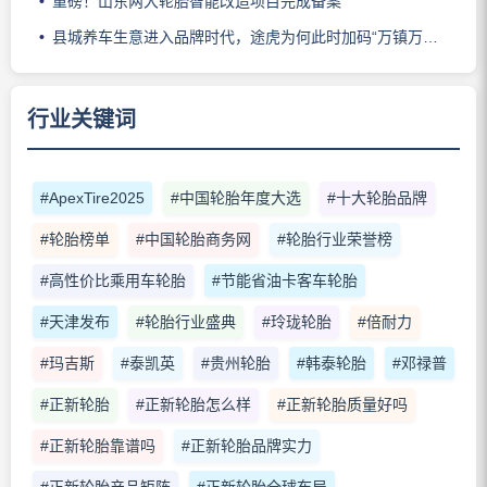
重磅！山东两大轮胎智能改造项目完成备案
县城养车生意进入品牌时代，途虎为何此时加码“万镇万店”？
行业关键词
#ApexTire2025
#中国轮胎年度大选
#十大轮胎品牌
#轮胎榜单
#中国轮胎商务网
#轮胎行业荣誉榜
#高性价比乘用车轮胎
#节能省油卡客车轮胎
#天津发布
#轮胎行业盛典
#玲珑轮胎
#倍耐力
#玛吉斯
#泰凯英
#贵州轮胎
#韩泰轮胎
#邓禄普
#正新轮胎
#正新轮胎怎么样
#正新轮胎质量好吗
#正新轮胎靠谱吗
#正新轮胎品牌实力
#正新轮胎产品矩阵
#正新轮胎全球布局