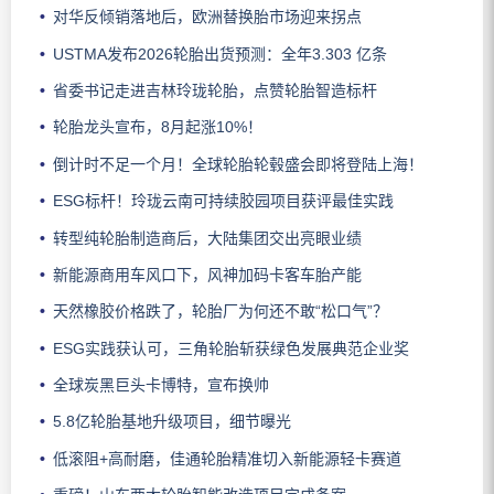
对华反倾销落地后，欧洲替换胎市场迎来拐点
USTMA发布2026轮胎出货预测：全年3.303 亿条
省委书记走进吉林玲珑轮胎，点赞轮胎智造标杆
轮胎龙头宣布，8月起涨10%！
倒计时不足一个月！全球轮胎轮毂盛会即将登陆上海！
ESG标杆！玲珑云南可持续胶园项目获评最佳实践
转型纯轮胎制造商后，大陆集团交出亮眼业绩
新能源商用车风口下，风神加码卡客车胎产能
天然橡胶价格跌了，轮胎厂为何还不敢“松口气”？
ESG实践获认可，三角轮胎斩获绿色发展典范企业奖
全球炭黑巨头卡博特，宣布换帅
5.8亿轮胎基地升级项目，细节曝光
低滚阻+高耐磨，佳通轮胎精准切入新能源轻卡赛道