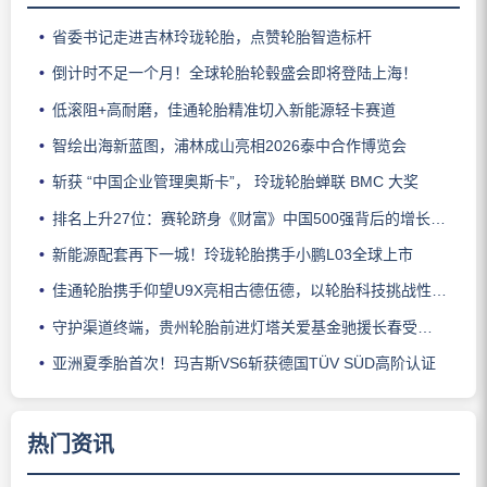
省委书记走进吉林玲珑轮胎，点赞轮胎智造标杆
倒计时不足一个月！全球轮胎轮毂盛会即将登陆上海！
低滚阻+高耐磨，佳通轮胎精准切入新能源轻卡赛道
智绘出海新蓝图，浦林成山亮相2026泰中合作博览会
斩获 “中国企业管理奥斯卡”， 玲珑轮胎蝉联 BMC 大奖
排名上升27位：赛轮跻身《财富》中国500强背后的增长逻辑
新能源配套再下一城！玲珑轮胎携手小鹏L03全球上市
佳通轮胎携手仰望U9X亮相古德伍德，以轮胎科技挑战性能边界
守护渠道终端，贵州轮胎前进灯塔关爱基金驰援长春受灾门店
亚洲夏季胎首次！玛吉斯VS6斩获德国TÜV SÜD高阶认证
热门资讯