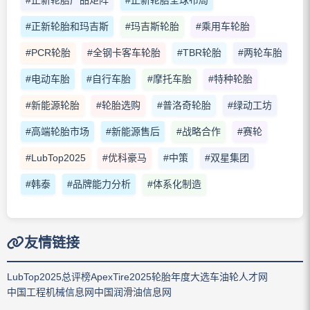
#正新轮胎和玛吉斯
#玛吉斯轮胎
#乘用车轮胎
#PCR轮胎
#全钢卡客车轮胎
#TBR轮胎
#两轮车胎
#电动车胎
#自行车胎
#摩托车胎
#特种轮胎
#新能源轮胎
#轮胎选购
#普洛奇轮胎
#绿动工坊
#高端轮胎市场
#新能源售后
#战略合作
#赛轮
#LubTop2025
#优科豪马
#中策
#双星集团
#韩泰
#品牌能力分析
#体系化制造
友情链接
LubTop2025总评榜
ApexTire2025轮胎年度大选
车油轮人才网
中国工程机械信息网
中国润滑油信息网